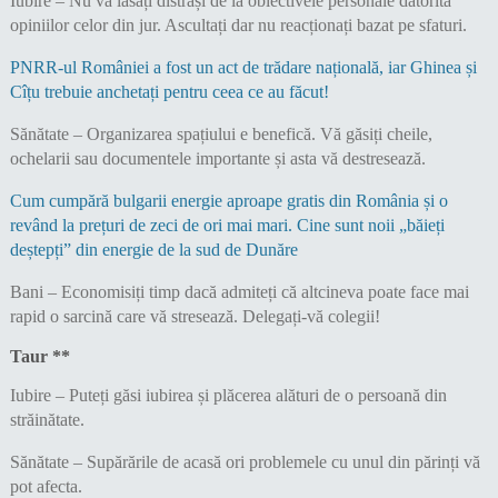
Iubire – Nu vă lăsați distrași de la obiectivele personale datorită
opiniilor celor din jur. Ascultați dar nu reacționați bazat pe sfaturi.
PNRR-ul României a fost un act de trădare națională, iar Ghinea și
Cîțu trebuie anchetați pentru ceea ce au făcut!
Sănătate – Organizarea spațiului e benefică. Vă găsiți cheile,
ochelarii sau documentele importante și asta vă destresează.
Cum cumpără bulgarii energie aproape gratis din România și o
revând la prețuri de zeci de ori mai mari. Cine sunt noii „băieți
deștepți” din energie de la sud de Dunăre
Bani – Economisiți timp dacă admiteți că altcineva poate face mai
rapid o sarcină care vă stresează. Delegați-vă colegii!
Taur **
Iubire – Puteți găsi iubirea și plăcerea alături de o persoană din
străinătate.
Sănătate – Supărările de acasă ori problemele cu unul din părinți vă
pot afecta.