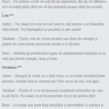
Bani – Un prieten vechi vă solicită un împrumut, dar nu vă sfătuiesc
să-l acordați până când nu vă documentați asupra stării lui actuale.
Leu **
Iubire – Nu uitați că avem nevoie unii de alții pentru a ne îndeplini
obiectivele. Fiți înțelegători și ascultați și alte opinii!
Sănătate – Țineți cont de ciclul nocturn sau diurn de energie și
putere de concentrare personală pentru a fi eficient.
Bani – Identificați problemele legate de administrarea timpului și nu
veți mai pierde energie, timp și bani.
Fecioara **
Iubire – Mergeți în vizită, la o cină chiar, cu revedere restrânsă între
prieteni. Atenție însă la comunicare! Din exces de zel, veți jigni.
Sănătate – Doriți să vi se recunoască rezultatele eforturilor pe care
le-ați făcut. Nu uitați că ați lucrat pentru voi și nu pentru alții!
Bani – Acordați mai mult timp detaliilor și prezentării ca estetică și