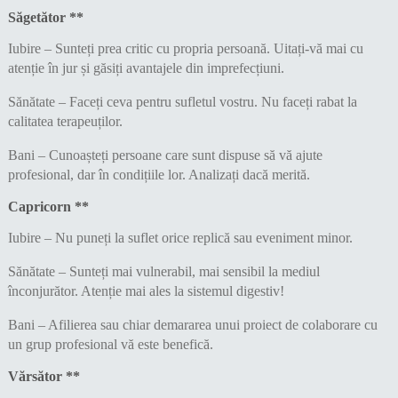
Săgetător **
Iubire – Sunteți prea critic cu propria persoană. Uitați-vă mai cu
atenție în jur și găsiți avantajele din imprefecțiuni.
Sănătate – Faceți ceva pentru sufletul vostru. Nu faceți rabat la
calitatea terapeuților.
Bani – Cunoașteți persoane care sunt dispuse să vă ajute
profesional, dar în condițiile lor. Analizați dacă merită.
Capricorn **
Iubire – Nu puneți la suflet orice replică sau eveniment minor.
Sănătate – Sunteți mai vulnerabil, mai sensibil la mediul
înconjurător. Atenție mai ales la sistemul digestiv!
Bani – Afilierea sau chiar demararea unui proiect de colaborare cu
un grup profesional vă este benefică.
Vărsător **