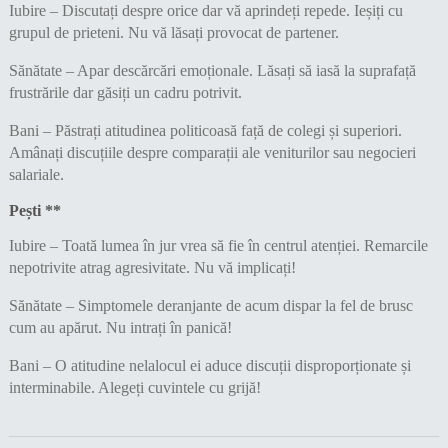
Iubire – Discutați despre orice dar vă aprindeți repede. Ieșiți cu
grupul de prieteni. Nu vă lăsați provocat de partener.
Sănătate – Apar descărcări emoționale. Lăsați să iasă la suprafață
frustrările dar găsiți un cadru potrivit.
Bani – Păstrați atitudinea politicoasă față de colegi și superiori.
Amânați discuțiile despre comparații ale veniturilor sau negocieri
salariale.
Pești **
Iubire – Toată lumea în jur vrea să fie în centrul atenției. Remarcile
nepotrivite atrag agresivitate. Nu vă implicați!
Sănătate – Simptomele deranjante de acum dispar la fel de brusc
cum au apărut. Nu intrați în panică!
Bani – O atitudine nelalocul ei aduce discuții disproporționate și
interminabile. Alegeți cuvintele cu grijă!