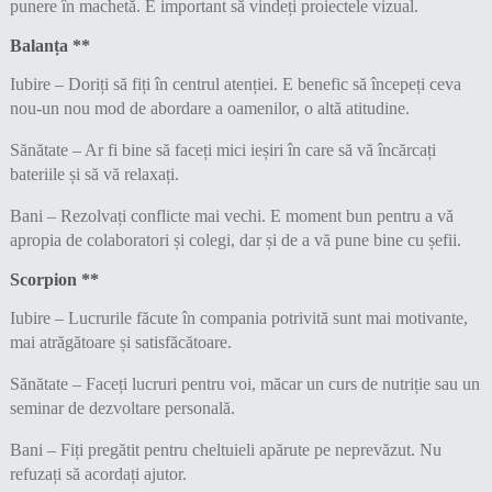
punere în machetă. E important să vindeți proiectele vizual.
Balanța **
Iubire – Doriți să fiți în centrul atenției. E benefic să începeți ceva
nou-un nou mod de abordare a oamenilor, o altă atitudine.
Sănătate – Ar fi bine să faceți mici ieșiri în care să vă încărcați
bateriile și să vă relaxați.
Bani – Rezolvați conflicte mai vechi. E moment bun pentru a vă
apropia de colaboratori și colegi, dar și de a vă pune bine cu șefii.
Scorpion **
Iubire – Lucrurile făcute în compania potrivită sunt mai motivante,
mai atrăgătoare și satisfăcătoare.
Sănătate – Faceți lucruri pentru voi, măcar un curs de nutriție sau un
seminar de dezvoltare personală.
Bani – Fiți pregătit pentru cheltuieli apărute pe neprevăzut. Nu
refuzați să acordați ajutor.