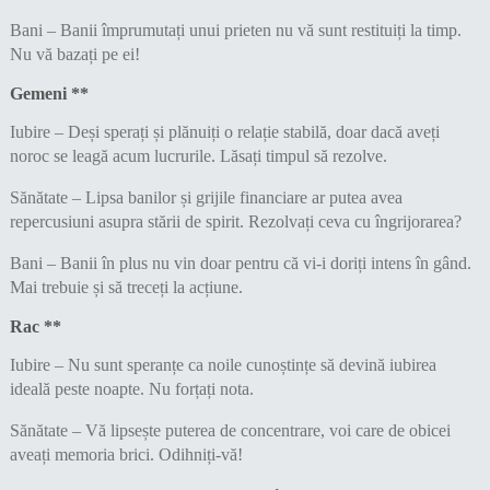
Bani – Banii împrumutați unui prieten nu vă sunt restituiți la timp.
Nu vă bazați pe ei!
Gemeni **
Iubire – Deși sperați și plănuiți o relație stabilă, doar dacă aveți
noroc se leagă acum lucrurile. Lăsați timpul să rezolve.
Sănătate – Lipsa banilor și grijile financiare ar putea avea
repercusiuni asupra stării de spirit. Rezolvați ceva cu îngrijorarea?
Bani – Banii în plus nu vin doar pentru că vi-i doriți intens în gând.
Mai trebuie și să treceți la acțiune.
Rac **
Iubire – Nu sunt speranțe ca noile cunoștințe să devină iubirea
ideală peste noapte. Nu forțați nota.
Sănătate – Vă lipsește puterea de concentrare, voi care de obicei
aveați memoria brici. Odihniți-vă!