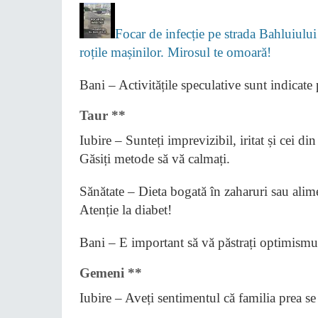
Focar de infecție pe strada Bahluiului
roțile mașinilor. Mirosul te omoară!
Bani – Activitățile speculative sunt indicate 
Taur **
Iubire – Sunteți imprevizibil, iritat și cei di
Găsiți metode să vă calmați.
Sănătate – Dieta bogată în zaharuri sau ali
Atenție la diabet!
Bani – E important să vă păstrați optimismul
Gemeni **
Iubire – Aveți sentimentul că familia prea se