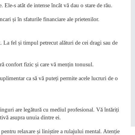
e. Ele-s atât de intense încât vă dau o stare de rău.
cari și în sfaturile financiare ale prietenilor.
 La fel și timpul petrecut alături de cei dragi sau de
eră confort fizic și care vă mențin tonusul.
uplimentar ca să vă puteți permite acele lucruri de o
singuri are legătură cu mediul profesional. Vă întăriți
ctivă asupra unuia dintre ei.
pentru relaxare și liniștire a rulajului mental. Atenție