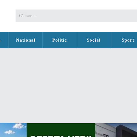
n
National
Politic
Social
Sport