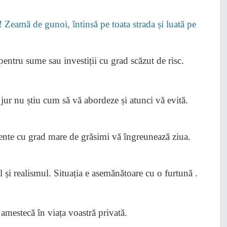
! Zeamă de gunoi, întinsă pe toata strada și luată pe
pentru sume sau investiții cu grad scăzut de risc.
n jur nu știu cum să vă abordeze și atunci vă evită.
mente cu grad mare de grăsimi vă îngreunează ziua.
 și realismul. Situația e asemănătoare cu o furtună .
 amestecă în viața voastră privată.