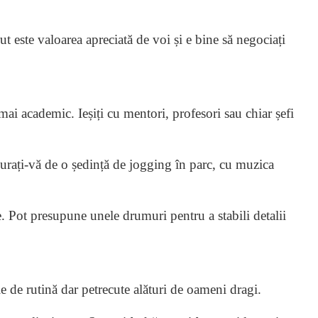
t este valoarea apreciată de voi și e bine să negociați
mai academic. Ieșiți cu mentori, profesori sau chiar șefi
curați-vă de o ședință de jogging în parc, cu muzica
. Pot presupune unele drumuri pentru a stabili detalii
le de rutină dar petrecute alături de oameni dragi.