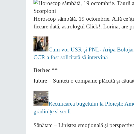
Horoscop sâmbătă, 19 octombrie. Află ce îți 
fiecare dată, astrologul Click!, Lorina, are p
Cum vor USR şi PNL- Aripa Bolojan s
CCR a fost solicitată să intervină
Berbec **
Iubire – Sunteți o companie plăcută și căutată
Rectificarea bugetului la Ploiești: A
grădinițe și școli
Sănătate – Liniștea emoțională și perspecti