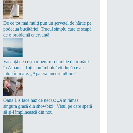
De ce tot mai mulți pun un șervețel de hârtie pe
podeaua bucătăriei. Trucul simplu care te scapă
de o problemă enervantă
Vacanță de coșmar pentru o familie de români
în Albania. Toți s-au îmbolnăvit după ce au
intrat în mare: „Apa era uneori tulbure”
Oana Lis face haz de necaz: „Am rămas
singura grasă din showbiz!” Visul pe care speră
să și-l împlinească din nou