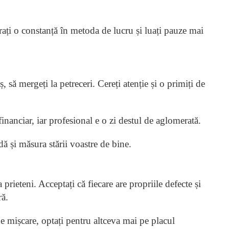
rați o constanță în metoda de lucru și luați pauze mai
aș, să mergeți la petreceri. Cereți atenție și o primiți de
inanciar, iar profesional e o zi destul de aglomerată.
ă și măsura stării voastre de bine.
a prieteni. Acceptați că fiecare are propriile defecte și
ă.
 mișcare, optați pentru altceva mai pe placul