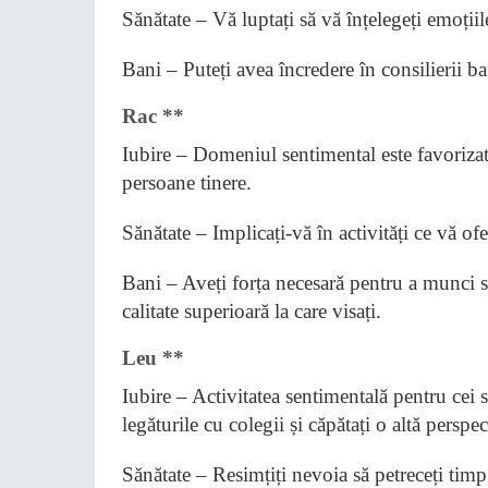
Sănătate – Vă luptați să vă înțelegeți emoțiil
Bani – Puteți avea încredere în consilierii ban
Rac **
Iubire – Domeniul sentimental este favorizat.
persoane tinere.
Sănătate – Implicați-vă în activități ce vă of
Bani – Aveți forța necesară pentru a munci s
calitate superioară la care visați.
Leu **
Iubire – Activitatea sentimentală pentru cei 
legăturile cu colegii și căpătați o altă perspe
Sănătate – Resimțiți nevoia să petreceți timp 