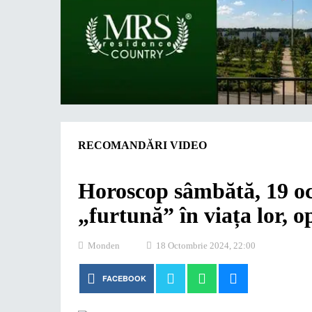
RECOMANDĂRI VIDEO
Horoscop sâmbătă, 19 oc
„furtună” în viața lor, 
Monden
18 Octombrie 2024, 22:00
FACEBOOK