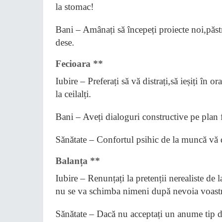
la stomac!
Bani – Amânați să începeți proiecte noi,păst
dese.
Fecioara **
Iubire – Preferați să vă distrați,să ieșiți în or
la ceilalți.
Bani – Aveți dialoguri constructive pe plan f
Sănătate – Confortul psihic de la muncă vă d
Balanța **
Iubire – Renunțați la pretenții nerealiste de l
nu se va schimba nimeni după nevoia voastr
Sănătate – Dacă nu acceptați un anume tip de