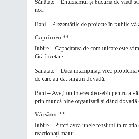
Sănătate – Entuziamul și bucuria de viață sun
noi.
Bani – Prezentările de proiecte în public vă 
Capricorn **
Iubire – Capacitatea de comunicare este stimu
fără încetare.
Sănătate – Dacă întâmpinați vreo problema de
de care ați dat singuri dovadă.
Bani – Aveți un interes deosebit pentru a vă 
prin muncă bine organizată și dând dovadă 
Vărsător **
Iubire – Puteți avea unele tensiuni în relația
reacționați matur.