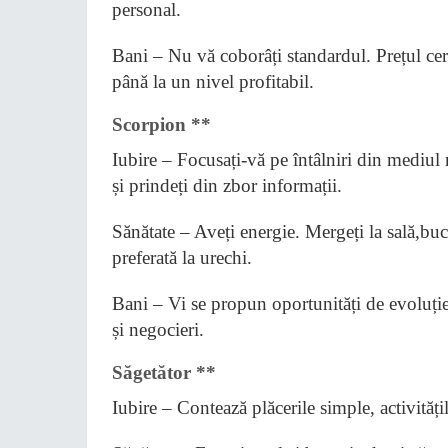
personal.
Bani – Nu vă coborâți standardul. Prețul ceru
până la un nivel profitabil.
Scorpion **
Iubire – Focusați-vă pe întâlniri din mediul 
și prindeți din zbor informații.
Sănătate – Aveți energie. Mergeți la sală,bu
preferată la urechi.
Bani – Vi se propun oportunități de evoluție
și negocieri.
Săgetător **
Iubire – Contează plăcerile simple, activități