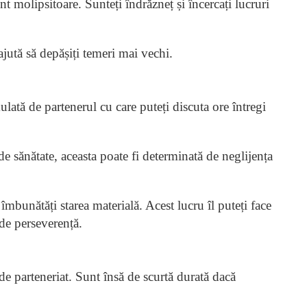
t molipsitoare. Sunteți îndrăzneț și încercați lucruri
ajută să depășiți temeri mai vechi.
lată de partenerul cu care puteți discuta ore întregi
 sănătate, aceasta poate fi determinată de neglijența
îmbunătăți starea materială. Acest lucru îl puteți face
de perseverență.
 de parteneriat. Sunt însă de scurtă durată dacă