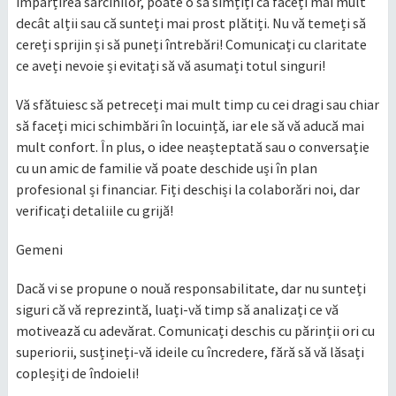
împărțirea sarcinilor, poate o să simțiți că faceți mai mult
decât alții sau că sunteți mai prost plătiți. Nu vă temeți să
cereți sprijin și să puneți întrebări! Comunicați cu claritate
ce aveți nevoie și evitați să vă asumați totul singuri!
Vă sfătuiesc să petreceți mai mult timp cu cei dragi sau chiar
să faceți mici schimbări în locuință, iar ele să vă aducă mai
mult confort. În plus, o idee neașteptată sau o conversație
cu un amic de familie vă poate deschide uși în plan
profesional și financiar. Fiți deschiși la colaborări noi, dar
verificați detaliile cu grijă!
Gemeni
Dacă vi se propune o nouă responsabilitate, dar nu sunteți
siguri că vă reprezintă, luați-vă timp să analizați ce vă
motivează cu adevărat. Comunicați deschis cu părinții ori cu
superiorii, susțineți-vă ideile cu încredere, fără să vă lăsați
copleșiți de îndoieli!