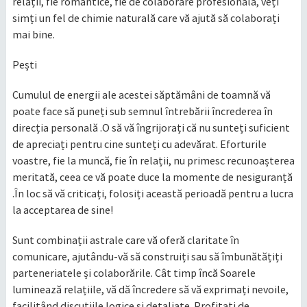
relații, fie romantice, fie de colaborare profesională, veți
simți un fel de chimie naturală care vă ajută să colaborați
mai bine.
Pești
Cumulul de energii ale acestei săptămâni de toamnă vă
poate face să puneți sub semnul întrebării încrederea în
direcția personală .O să vă îngrijorați că nu sunteți suficient
de apreciați pentru cine sunteți cu adevărat. Eforturile
voastre, fie la muncă, fie în relații, nu primesc recunoașterea
meritată, ceea ce vă poate duce la momente de nesiguranță
.În loc să vă criticați, folosiți această perioadă pentru a lucra
la acceptarea de sine!
Sunt combinații astrale care vă oferă claritate în
comunicare, ajutându-vă să construiți sau să îmbunătățiți
parteneriatele și colaborările. Cât timp încă Soarele
luminează relațiile, vă dă încredere să vă exprimați nevoile,
facilitând discuțiile logice și detaliate. Profitați de