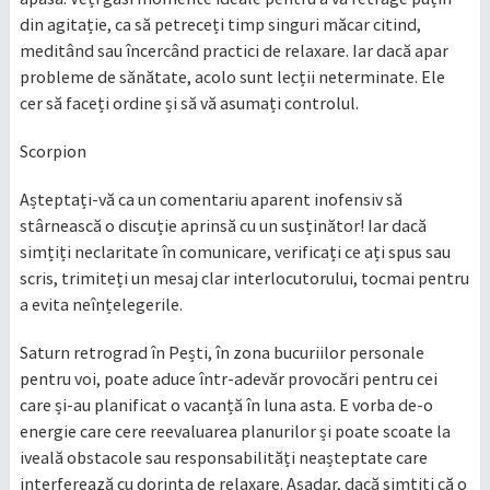
din agitație, ca să petreceți timp singuri măcar citind,
meditând sau încercând practici de relaxare. Iar dacă apar
probleme de sănătate, acolo sunt lecții neterminate. Ele
cer să faceți ordine și să vă asumați controlul.
Scorpion
Așteptați-vă ca un comentariu aparent inofensiv să
stârnească o discuție aprinsă cu un susținător! Iar dacă
simțiți neclaritate în comunicare, verificați ce ați spus sau
scris, trimiteți un mesaj clar interlocutorului, tocmai pentru
a evita neînțelegerile.
Saturn retrograd în Pești, în zona bucuriilor personale
pentru voi, poate aduce într-adevăr provocări pentru cei
care și-au planificat o vacanță în luna asta. E vorba de-o
energie care cere reevaluarea planurilor și poate scoate la
iveală obstacole sau responsabilități neașteptate care
interferează cu dorința de relaxare. Așadar, dacă simțiți că o