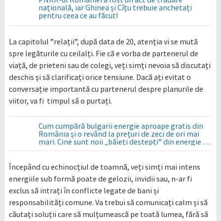
națională, iar Ghinea și Cîțu trebuie anchetați
pentru ceea ce au făcut!
La capitolul ”relații”, după data de 20, atenția vi se mută
spre legăturile cu ceilalți. Fie că e vorba de partenerul de
viață, de prieteni sau de colegi, veți simți nevoia să discutați
deschis și să clarificați orice tensiune. Dacă ați evitat o
conversație importantă cu partenerul despre planurile de
viitor, va fi timpul să o purtați.
Cum cumpără bulgarii energie aproape gratis din
România și o revând la prețuri de zeci de ori mai
mari. Cine sunt noii „băieți deștepți” din energie de
la sud de Dunăre
Începând cu echinocțiul de toamnă, veți simți mai intens
energiile sub formă poate de gelozii, invidii sau, n-ar fi
exclus să intrați în conflicte legate de bani și
responsabilități comune. Va trebui să comunicați calm și să
căutați soluții care să mulțumească pe toată lumea, fără să