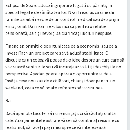
Eclipsa de Soare aduce îngrijorare legată de părinți, în
special legate de sănătatea lor. N-ar fi exclus ca cine din
familie să aibă nevoie de un control medical sau de sprijin
emoțional. Dar n-ar fi exclus nici ca pentru o relație
tensionată, să fiți nevoiți să clarificați lucruri nespuse.
Financiar, primiți o oportunitate de a economisi sau de a
investi într-un proiect care să vă aducă stabilitate. O
discuție cu un coleg vă poate da o idee despre un curs care să
vă crească veniturile sau vă încurajează să fiți deschiși la noi
perspective. Așadar, poate apărea o oportunitate de a
învăța ceva nou sau de a călători, chiar și doar pentru un
weekend, ceea ce vă poate reîmprospăta viziunea.
Rac
Dacă apar obstacole, să nu renunțați, ci să căutați o altă
cale. Aranjamentele astrale vă cer să combinați visurile cu
realismul, să faceți pași mici spre ce vă interesează,