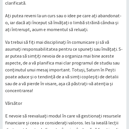
clarificată.
Ați putea reveni la un curs sau o idee pe care ați abandonat-
o, iar dacă ați început să învățați o limbă străină cândva și
ați întrerupt, acum e momentul să reluați.
Va trebui să fiți mai disciplinați în comunicare și să vă
asumați responsabilitatea pentru ce spuneți sau învățați. S-
ar putea să simțiți nevoia de a organiza mai bine aceste
aspecte, de a vă planifica mai clar programul de studiu sau
conținutul unui mesaj important. Totuși, Saturn în Pești
poate aduce și o tendință de a vă simți copleșiți de detalii
sau de a vă pierde în visare, așa că păstrați-vă atenția și
concentrarea!
Vărsător
E nevoie să reevaluați modul în care vă gestionați resursele
financiare și ceea ce considerați valoros. Ies la iveală lecții