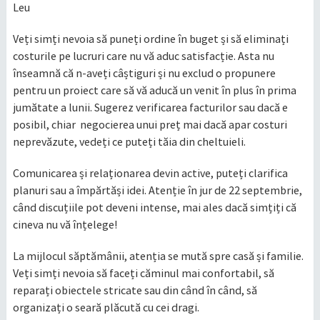
Leu
Veți simți nevoia să puneți ordine în buget și să eliminați
costurile pe lucruri care nu vă aduc satisfacție. Asta nu
înseamnă că n-aveți câștiguri și nu exclud o propunere
pentru un proiect care să vă aducă un venit în plus în prima
jumătate a lunii. Sugerez verificarea facturilor sau dacă e
posibil, chiar negocierea unui preț mai dacă apar costuri
neprevăzute, vedeți ce puteți tăia din cheltuieli.
Comunicarea și relaționarea devin active, puteți clarifica
planuri sau a împărtăși idei. Atenție în jur de 22 septembrie,
când discuțiile pot deveni intense, mai ales dacă simțiți că
cineva nu vă înțelege!
La mijlocul săptămânii, atenția se mută spre casă și familie.
Veți simți nevoia să faceți căminul mai confortabil, să
reparați obiectele stricate sau din când în când, să
organizați o seară plăcută cu cei dragi.