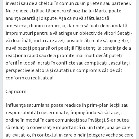
investi sau de a cheltui în comun cu un prieten sau partener.
Nu e o idee strălucită pentru că poziția lui Marte poate
anunța ceartă și dispute. Așa că nu vă sfătuiesc să
amestecați banii cu amiciția, dar nici să luați deocamdată
împrumuturi pentru a vă atinge un obiectiv de viitor! Setați-
vă doar înălțimi la care aveți posibilități reale să ajungeți și
nu vă bazați pe șansă ori pe alții! Fiți atenți la tendința de a
reacționa rapid sau de a promite mai mult decât puteți
oferi! În loc să intrați în conflicte sau complicații, ascultați
perspectivele altora și căutați un compromis cât de cât
conform cu realitatea!
Capricorn
Influența saturniană poate readuce în prim-plan lecții sau
responsabilități neterminate, împingându-vă să faceți
ordine în modul în care comunicați sau învățați. S-ar putea
să reluați o conversație importantă cu un frate, una pe care
ați evitat-o, în contextul în care o neînțelegere veche se cere