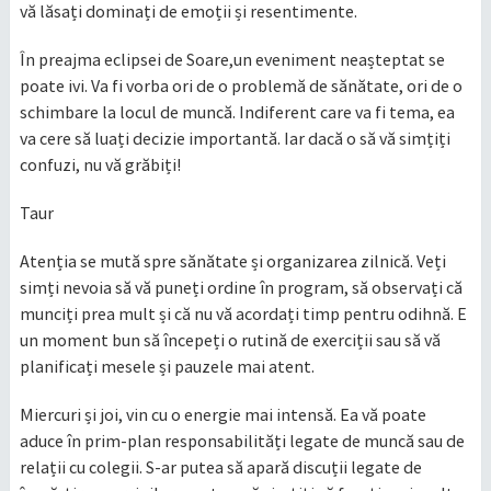
vă lăsați dominați de emoții și resentimente.
În preajma eclipsei de Soare,un eveniment neașteptat se
poate ivi. Va fi vorba ori de o problemă de sănătate, ori de o
schimbare la locul de muncă. Indiferent care va fi tema, ea
va cere să luați decizie importantă. Iar dacă o să vă simțiți
confuzi, nu vă grăbiți!
Taur
Atenția se mută spre sănătate și organizarea zilnică. Veți
simți nevoia să vă puneți ordine în program, să observați că
munciți prea mult și că nu vă acordați timp pentru odihnă. E
un moment bun să începeți o rutină de exerciții sau să vă
planificați mesele și pauzele mai atent.
Miercuri și joi, vin cu o energie mai intensă. Ea vă poate
aduce în prim-plan responsabilități legate de muncă sau de
relații cu colegii. S-ar putea să apară discuții legate de