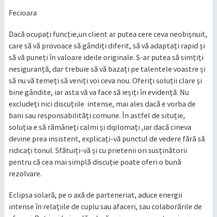
Fecioara
Dacă ocupați funcție,un client ar putea cere ceva neobișnuit,
care să vă provoace să gândiți diferit, să vă adaptați rapid și
să vă puneți în valoare ideile originale. S-ar putea să simțiți
nesiguranță, dar trebuie să vă bazați pe talentele voastre și
să nu vă temeți să veniți voi ceva nou. Oferiți soluții clare și
bine gândite, iar asta vă va face să ieșiți în evidență. Nu
excludeți nici discuțiile intense, mai ales dacă e vorba de
bani sau responsabilități comune. În astfel de situție,
soluția e să rămâneți calmi și diplomați ,iar dacă cineva
devine prea insistent, explicați-vă punctul de vedere fără să
ridicați tonul. Sfătuiți-vă și cu prietenii ori susținătorii
pentru că cea mai simplă discuție poate oferi o bună
rezolvare.
Eclipsa solară, pe o axă de parteneriat, aduce energii
intense în relațiile de cuplu sau afaceri, sau colaborările de