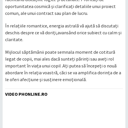
oportunitatea cosmică și clarificați detaliile unui proiect
comun, ale unui contract sau plan de lucru.
În relațiile romantice, energia astrală vă ajută să discutați
deschis despre ce vă doriți,avansând orice subiect cu calm și
claritate.
Mijlocul săptămânii poate semnala moment de cotitură
legat de copii, mai ales dacă sunteți părinți sau aveți rol
important în viața unui copil .Ați putea să începeți o nouă
abordare în relația voastră, căci se va amplifica dorința de a
le oferi afecțiune și susținere emoțională.
VIDEO PHONLINE.RO