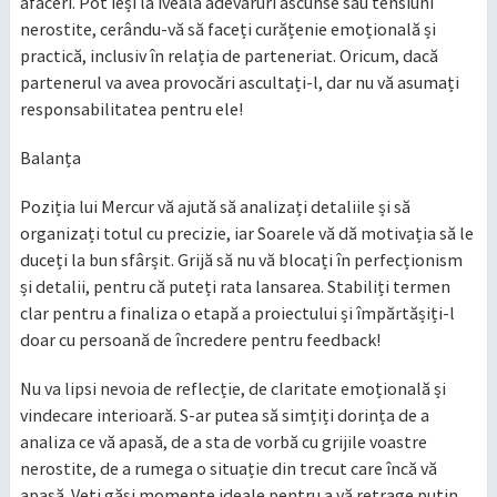
afaceri. Pot ieși la iveală adevăruri ascunse sau tensiuni
nerostite, cerându-vă să faceți curățenie emoțională și
practică, inclusiv în relația de parteneriat. Oricum, dacă
partenerul va avea provocări ascultați-l, dar nu vă asumați
responsabilitatea pentru ele!
Balanța
Poziția lui Mercur vă ajută să analizați detaliile și să
organizați totul cu precizie, iar Soarele vă dă motivația să le
duceți la bun sfârșit. Grijă să nu vă blocați în perfecționism
și detalii, pentru că puteți rata lansarea. Stabiliți termen
clar pentru a finaliza o etapă a proiectului și împărtășiți-l
doar cu persoană de încredere pentru feedback!
Nu va lipsi nevoia de reflecție, de claritate emoțională și
vindecare interioară. S-ar putea să simțiți dorința de a
analiza ce vă apasă, de a sta de vorbă cu grijile voastre
nerostite, de a rumega o situație din trecut care încă vă
apasă. Veți găsi momente ideale pentru a vă retrage puțin