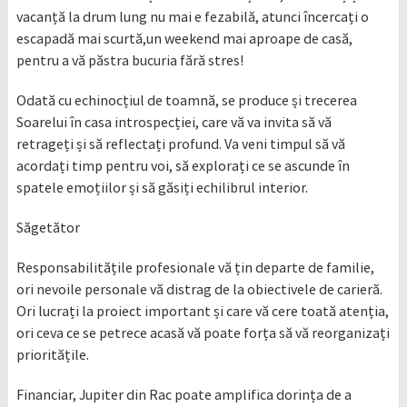
vacanță la drum lung nu mai e fezabilă, atunci încercați o
escapadă mai scurtă,un weekend mai aproape de casă,
pentru a vă păstra bucuria fără stres!
Odată cu echinocțiul de toamnă, se produce și trecerea
Soarelui în casa introspecției, care vă va invita să vă
retrageți și să reflectați profund. Va veni timpul să vă
acordați timp pentru voi, să explorați ce se ascunde în
spatele emoțiilor și să găsiți echilibrul interior.
Săgetător
Responsabilitățile profesionale vă țin departe de familie,
ori nevoile personale vă distrag de la obiectivele de carieră.
Ori lucrați la proiect important și care vă cere toată atenția,
ori ceva ce se petrece acasă vă poate forța să vă reorganizați
prioritățile.
Financiar, Jupiter din Rac poate amplifica dorința de a