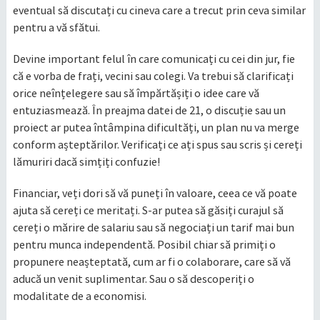
eventual să discutați cu cineva care a trecut prin ceva similar
pentru a vă sfătui.
Devine important felul în care comunicați cu cei din jur, fie
că e vorba de frați, vecini sau colegi. Va trebui să clarificați
orice neînțelegere sau să împărtășiți o idee care vă
entuziasmează. În preajma datei de 21, o discuție sau un
proiect ar putea întâmpina dificultăți, un plan nu va merge
conform așteptărilor. Verificați ce ați spus sau scris și cereți
lămuriri dacă simțiți confuzie!
Financiar, veți dori să vă puneți în valoare, ceea ce vă poate
ajuta să cereți ce meritați. S-ar putea să găsiți curajul să
cereți o mărire de salariu sau să negociați un tarif mai bun
pentru munca independentă. Posibil chiar să primiți o
propunere neașteptată, cum ar fi o colaborare, care să vă
aducă un venit suplimentar. Sau o să descoperiți o
modalitate de a economisi.