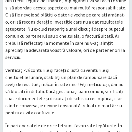
din trecut legate de finanțe ,împingându-vă să faceți ordine
și să abordați aceste aspecte cu mai multă responsabilitate.
O să fie nevoie să plătiți o datorie veche pe care ați amânat-
o, ori să reconsiderați o investiție care nu a dat rezultatele
așteptate. Nu exclud reapariția unei discuții despre bugetul
comun cu partenerul sau o cheltuială, o factură uitată. Ar
trebui să reflectați la momente în care nu v-ați simțit
apreciați la adevărata voastră valoare, ori de partener ori la
serviciu.
Verificați-vă conturile și faceți o listă cu veniturile și
cheltuielile lunare, stabiliți un plan de rambursare dacă
aveți de restituit, măcar în rate mici! Fiți meticuloși, dar nu
vă blocați în detalii. Dacă gestionați bani comuni, verificați
toate documentele și discutați deschis cu cei implicați. Iar
când o conversație devine tensionată, reluați-o mai târziu
pentru a evita confuziile.
În parteneriatele de orice fel sunt favorizate legăturile. În