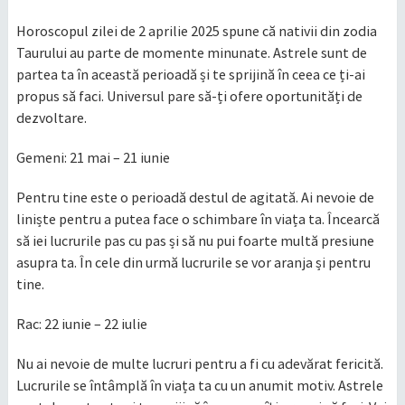
Horoscopul zilei de 2 aprilie 2025 spune că nativii din zodia
Taurului au parte de momente minunate. Astrele sunt de
partea ta în această perioadă și te sprijină în ceea ce ți-ai
propus să faci. Universul pare să-ți ofere oportunități de
dezvoltare.
Gemeni: 21 mai – 21 iunie
Pentru tine este o perioadă destul de agitată. Ai nevoie de
liniște pentru a putea face o schimbare în viața ta. Încearcă
să iei lucrurile pas cu pas și să nu pui foarte multă presiune
asupra ta. În cele din urmă lucrurile se vor aranja și pentru
tine.
Rac: 22 iunie – 22 iulie
Nu ai nevoie de multe lucruri pentru a fi cu adevărat fericită.
Lucrurile se întâmplă în viața ta cu un anumit motiv. Astrele