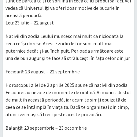
sunt de partea ta și te sprijină în ceea ce îți propui să faci. Vei
vedea că Universul îți va oferi doar motive de bucurie în
această perioadă.
Leu: 23 iulie – 22 august
Nativii din zodia Leului muncesc mai mult ca niciodată la
ceea ce își doresc. Aceste zodii de foc sunt mult mai
puternice decât și-au închipuit. Perioada următoare este
una de bun augur și te face să strălucești în fața celor din jur.
Fecioară: 23 august – 22 septembrie
Horoscopul zilei de 2 aprilie 2025 spune că nativii din zodia
Fecioarei au nevoie de momente de odihnă. Ai muncit destul
de mult în această perioadă, iar acum te simți epuizată de
ceea ce se întâmplă în viața ta. Dacă te organizezi din timp,
atunci vei reuși să treci peste aceste provocări.
Balanță: 23 septembrie – 23 octombrie