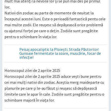
mult mai atenți la nevoile lor și se pun mai des pe primul
loc.
Nativii din zodiac au parte de momente de neuitat la
începutul acestei luni. Este o perioadă fantastică pentu cele
mai multe zodii. Ele reușesc să depășească orice problemă
cu ajutorul forței pe care o dețin. Zodiile sunt pregătite
pentru o schimbare în viața lor.
Peisaj apocaliptic la Ploiești. Strada Păstorilor:
Gunoaie fermentate la soare, muscărie, focar de
infecție!
Horoscopul zilei de 2 aprilie 2025
Horoscopul zilei de 2 aprilie 2025 aduce vești bune pentru
cei mai mulți nativi din zodiac. Aceștia merg maideparte cu
planurile pe care și le-au făcut și reușesc să depășească
limitele care le apar în cale. Zodiile sunt pregătite pentru o
schimbare majoră în viața lor.