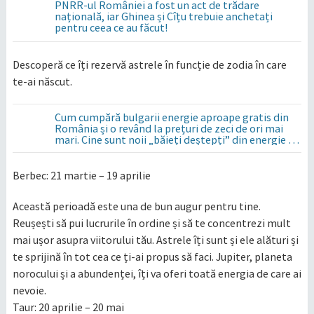
PNRR-ul României a fost un act de trădare
națională, iar Ghinea și Cîțu trebuie anchetați
pentru ceea ce au făcut!
Descoperă ce îți rezervă astrele în funcție de zodia în care
te-ai născut.
Cum cumpără bulgarii energie aproape gratis din
România și o revând la prețuri de zeci de ori mai
mari. Cine sunt noii „băieți deștepți” din energie de
la sud de Dunăre
Berbec: 21 martie – 19 aprilie
Această perioadă este una de bun augur pentru tine.
Reușești să pui lucrurile în ordine și să te concentrezi mult
mai ușor asupra viitorului tău. Astrele îți sunt și ele alături și
te sprijină în tot cea ce ți-ai propus să faci. Jupiter, planeta
norocului și a abundenței, îți va oferi toată energia de care ai
nevoie.
Taur: 20 aprilie – 20 mai