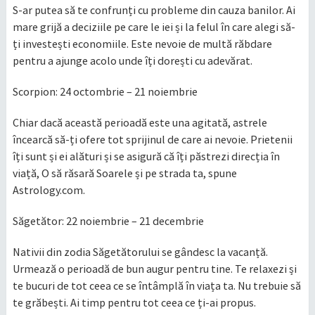
S-ar putea să te confrunți cu probleme din cauza banilor. Ai
mare grijă a deciziile pe care le iei și la felul în care alegi să-
ți investești economiile. Este nevoie de multă răbdare
pentru a ajunge acolo unde îți dorești cu adevărat.
Scorpion: 24 octombrie – 21 noiembrie
Chiar dacă această perioadă este una agitată, astrele
încearcă să-ți ofere tot sprijinul de care ai nevoie. Prietenii
îți sunt și ei alături și se asigură că îți păstrezi direcția în
viață, O să răsară Soarele și pe strada ta, spune
Astrology.com.
Săgetător: 22 noiembrie – 21 decembrie
Nativii din zodia Săgetătorului se gândesc la vacanță.
Urmează o perioadă de bun augur pentru tine. Te relaxezi și
te bucuri de tot ceea ce se întâmplă în viața ta. Nu trebuie să
te grăbești. Ai timp pentru tot ceea ce ți-ai propus.