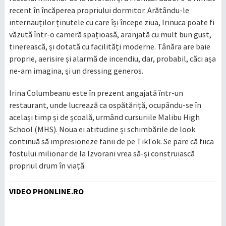
recent în încăperea propriului dormitor. Arătându-le
internauților ținutele cu care își începe ziua, Irinuca poate fi
văzută într-o cameră spațioasă, aranjată cu mult bun gust,
tinerească, și dotată cu facilități moderne. Tânăra are baie
proprie, aerisire și alarmă de incendiu, dar, probabil, căci așa
ne-am imagina, și un dressing generos.
Irina Columbeanu este în prezent angajată într-un
restaurant, unde lucrează ca ospătăriță, ocupându-se în
același timp și de școală, urmând cursuriile Malibu High
School (MHS). Noua ei atitudine și schimbările de look
continuă să impresioneze fanii de pe TikTok. Se pare că fiica
fostului milionar de la Izvorani vrea să-și construiască
propriul drum în viață.
VIDEO PHONLINE.RO