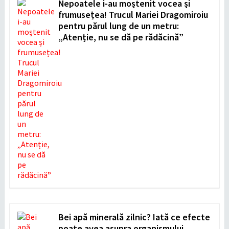
Nepoatele i-au moștenit vocea și
frumusețea! Trucul Mariei Dragomiroiu
pentru părul lung de un metru:
„Atenție, nu se dă pe rădăcină”
Bei apă minerală zilnic? Iată ce efecte
poate avea asupra organismului,