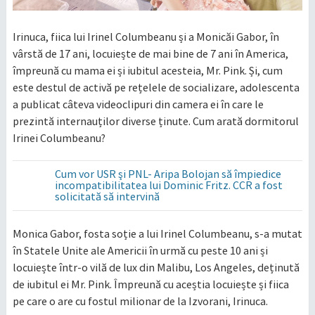
Irinuca, fiica lui Irinel Columbeanu și a Monicăi Gabor, în
vârstă de 17 ani, locuiește de mai bine de 7 ani în America,
împreună cu mama ei și iubitul acesteia, Mr. Pink. Și, cum
este destul de activă pe rețelele de socializare, adolescenta
a publicat câteva videoclipuri din camera ei în care le
prezintă internauților diverse ținute. Cum arată dormitorul
Irinei Columbeanu?
Cum vor USR şi PNL- Aripa Bolojan să împiedice
incompatibilitatea lui Dominic Fritz. CCR a fost
solicitată să intervină
Monica Gabor, fosta soție a lui Irinel Columbeanu, s-a mutat
în Statele Unite ale Americii în urmă cu peste 10 ani și
locuiește într-o vilă de lux din Malibu, Los Angeles, deținută
de iubitul ei Mr. Pink. Împreună cu aceștia locuiește și fiica
pe care o are cu fostul milionar de la Izvorani, Irinuca.