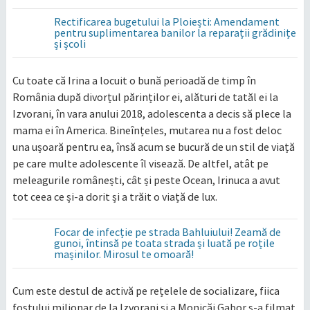
Rectificarea bugetului la Ploiești: Amendament
pentru suplimentarea banilor la reparații grădinițe
și școli
Cu toate că Irina a locuit o bună perioadă de timp în
România după divorțul părinților ei, alături de tatăl ei la
Izvorani, în vara anului 2018, adolescenta a decis să plece la
mama ei în America. Bineînțeles, mutarea nu a fost deloc
una ușoară pentru ea, însă acum se bucură de un stil de viață
pe care multe adolescente îl visează. De altfel, atât pe
meleagurile românești, cât și peste Ocean, Irinuca a avut
tot ceea ce și-a dorit și a trăit o viață de lux.
Focar de infecție pe strada Bahluiului! Zeamă de
gunoi, întinsă pe toata strada și luată pe roțile
mașinilor. Mirosul te omoară!
Cum este destul de activă pe rețelele de socializare, fiica
fostului milionar de la Izvorani și a Monicăi Gabor s-a filmat