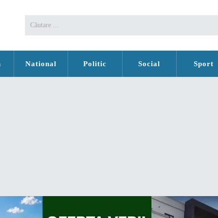
n
National
Politic
Social
Sport