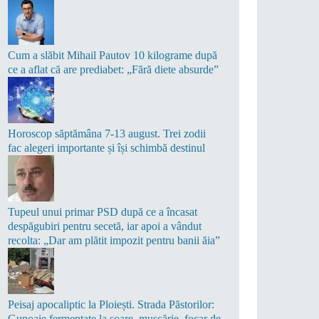
Cum a slăbit Mihail Pautov 10 kilograme după
ce a aflat că are prediabet: „Fără diete absurde”
Horoscop săptămâna 7-13 august. Trei zodii
fac alegeri importante și își schimbă destinul
Tupeul unui primar PSD după ce a încasat
despăgubiri pentru secetă, iar apoi a vândut
recolta: „Dar am plătit impozit pentru banii ăia”
Peisaj apocaliptic la Ploiești. Strada Păstorilor:
Gunoaie fermentate la soare, muscărie, focar de