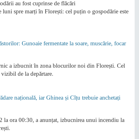
luni spre marți în Florești: cel puțin o gospodărie este
Păstorilor: Gunoaie fermentate la soare, muscărie, focar
ic a izbucnit în zona blocurilor noi din Florești. Cel
vizibil de la depărtare.
dare națională, iar Ghinea și Cîțu trebuie anchetați
 la ora 00:30, a anunțat, izbucnirea unui incendiu la
ești.