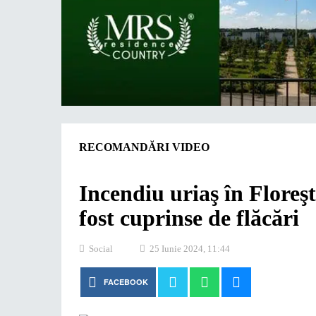
RECOMANDĂRI VIDEO
Incendiu uriaş în Floreş
fost cuprinse de flăcări
Social
25 Iunie 2024, 11:44
FACEBOOK