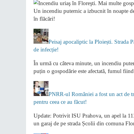
Un incendiu puternic a izbucnit în noapte de 
în flăcări!
Peisaj apocaliptic la Ploiești. Strada 
de infecție!
În urmă cu câteva minute, un incendiu putern
puțin o gospodărie este afectată, fumul fiind 
PNRR-ul României a fost un act de tră
pentru ceea ce au făcut!
Update: Potrivit ISU Prahova, un apel la 112
un garaj de pe strada Școlii din comuna Flor