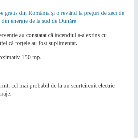
 gratis din România și o revând la prețuri de zeci de
i” din energie de la sud de Dunăre
tervenție au constatat că incendiul s-a extins cu
tfel că forțele au fost suplimentat.
proximativ 150 mp.
rnit, cel mai probabil de la un scurtcircuit electric
araje.