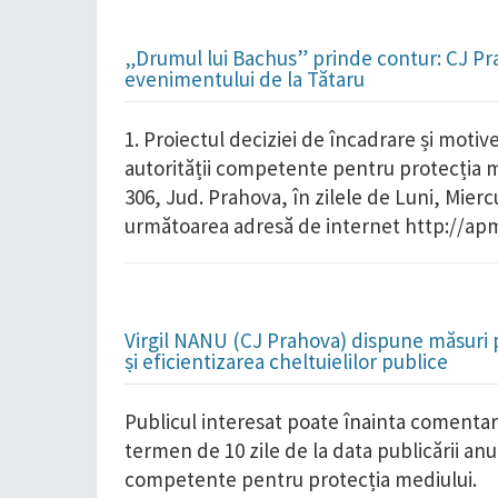
„Drumul lui Bachus” prinde contur: CJ Pr
evenimentului de la Tătaru
1. Proiectul deciziei de încadrare și moti
autorității competente pentru protecția m
306, Jud. Prahova, în zilele de Luni, Miercu
următoarea adresă de internet http://ap
Virgil NANU (CJ Prahova) dispune măsuri 
și eficientizarea cheltuielilor publice
Publicul interesat poate înainta comentarii
termen de 10 zile de la data publicării anu
competente pentru protecția mediului.