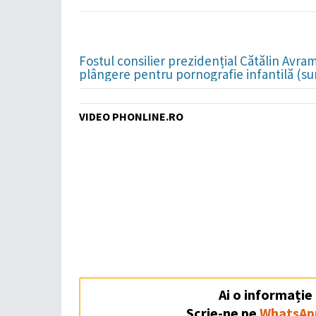
Fostul consilier prezidențial Cătălin Avra
plângere pentru pornografie infantilă (su
VIDEO PHONLINE.RO
Ai o informație
Scrie-ne pe
WhatsAp