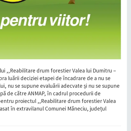
ului ,,Reabilitare drum forestier Valea lui Dumitru –
ra luării deciziei etapei de încadrare de a nu se
ui, nu se supune evaluării adecvate și nu se supune
apă de către ANMAP, în cadrul procedurii de
entru proiectul ,,Reabilitare drum forestier Valea
lasat în extravilanul Comunei Măneciu, județul