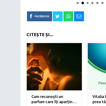
FACEBOOK
CITEȘTE ȘI...
Cum recunoști un
Vitalia
parfum care îți aparține
prea tâ