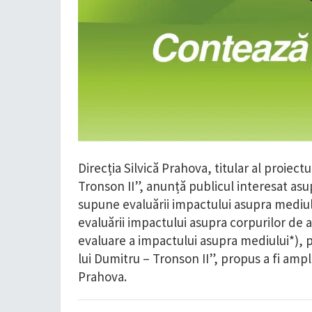
Direcția Silvică Prahova, titular al proiect
Tronson II”, anunță publicul interesat asup
supune evaluării impactului asupra mediul
evaluării impactului asupra corpurilor de 
evaluare a impactului asupra mediului*), p
lui Dumitru – Tronson II”, propus a fi amp
Prahova.