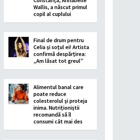
Constanța, Annabelle
Wallis, a născut primul
copil al cuplului
Final de drum pentru
Celia și soțul ei! Artista
confirmă despărțirea:
„Am lăsat tot greul”
Alimentul banal care
poate reduce
colesterolul și proteja
inima. Nutriționiștii
recomandă să îl
consumi cât mai des