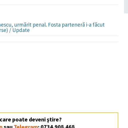
mescu, urmărit penal. Fosta parteneră i-a făcut
rse) / Update
 care poate deveni ştire?
p
sau
Telegram
: 0734.908.468