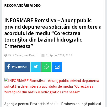
RECOMANDĂRI VIDEO
INFORMARE Romsilva – Anunţ public
privind depunerea solicitării de emitere a
acordului de mediu “Corectarea
torenților din bazinul hidrografic
Ermeneasa”
Fără Categorie
,
Promo
21 Aprilie 2023, 07:17
FACEBOOK
Agenția pentru Protecția Mediului Prahova anunţă publicul