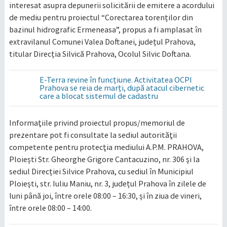
interesat asupra depunerii solicitării de emitere a acordului
de mediu pentru proiectul “Corectarea torenților din
bazinul hidrografic Ermeneasa”, propus a fi amplasat în
extravilanul Comunei Valea Doftanei, județul Prahova,
titular Direcția Silvică Prahova, Ocolul Silvic Doftana.
E-Terra revine în funcțiune. Activitatea OCPI
Prahova se reia de marți, după atacul cibernetic
care a blocat sistemul de cadastru
Informaţiile privind proiectul propus/memoriul de
prezentare pot fi consultate la sediul autorităţii
competente pentru protecţia mediului A.P.M. PRAHOVA,
Ploiești Str. Gheorghe Grigore Cantacuzino, nr. 306 şi la
sediul Direcției Silvice Prahova, cu sediul în Municipiul
Ploiești, str. Iuliu Maniu, nr. 3, județul Prahova în zilele de
luni până joi, între orele 08:00 – 16:30, și în ziua de vineri,
între orele 08:00 – 14:00.