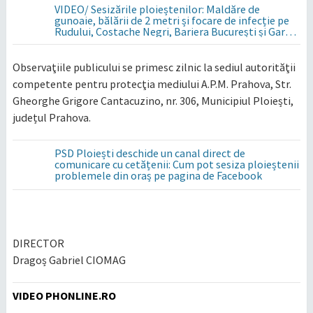
VIDEO/ Sesizările ploieștenilor: Maldăre de
gunoaie, bălării de 2 metri și focare de infecție pe
Rudului, Costache Negri, Bariera București și Gara
de Sud
Observaţiile publicului se primesc zilnic la sediul autorităţii
competente pentru protecţia mediului A.P.M. Prahova, Str.
Gheorghe Grigore Cantacuzino, nr. 306, Municipiul Ploiești,
județul Prahova.
PSD Ploiești deschide un canal direct de
comunicare cu cetățenii: Cum pot sesiza ploieștenii
problemele din oraș pe pagina de Facebook
DIRECTOR
Dragoș Gabriel CIOMAG
VIDEO PHONLINE.RO