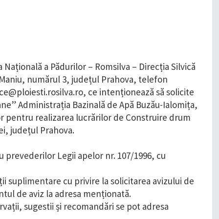
Națională a Pădurilor – Romsilva – Direcția Silvică
u Maniu, numărul 3, județul Prahova, telefon
ce@ploiesti.rosilva.ro, ce intenționează să solicite
ane” Administrația Bazinală de Apă Buzău-Ialomița,
r pentru realizarea lucrărilor de Construire drum
i, județul Prahova.
u prevederilor Legii apelor nr. 107/1996, cu
 suplimentare cu privire la solicitarea avizului de
ntul de aviz la adresa menționată.
vații, sugestii și recomandări se pot adresa