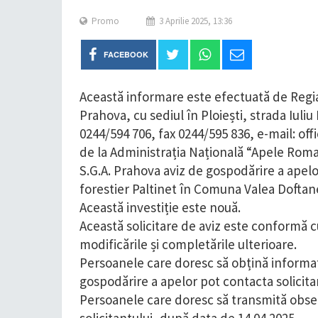
Promo
3 Aprilie 2025, 13:36
FACEBOOK
Această informare este efectuată de Regia 
Prahova, cu sediul în Ploiești, strada Iuli
0244/594 706, fax 0244/595 836, e-mail: offi
de la Administrația Națională “Apele Rom
S.G.A. Prahova aviz de gospodărire a apelo
forestier Paltinet în Comuna Valea Doftane
Această investiție este nouă.
Această solicitare de aviz este conformă c
modificările și completările ulterioare.
Persoanele care doresc să obțină informații
gospodărire a apelor pot contacta solicita
Persoanele care doresc să transmită obser