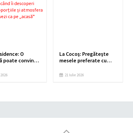
sidence: O
La Cocoș: Pregătește
ță poate convinge
mesele preferate cu
agini, dar abia
produse de calitate!
când îi descoperi
e 2026
21 Iulie 2026
 proporțiile și
ra începi să o
 pe „acasă”