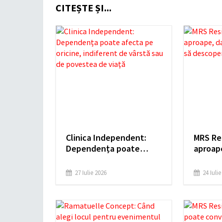
CITEȘTE ȘI...
Clinica Independent:
MRS Res
Dependența poate
aproape
afecta pe oricine,
liberta
indiferent de vârstă sau
lumea î
27 Iulie 2026
24 Iuli
de povestea de viață