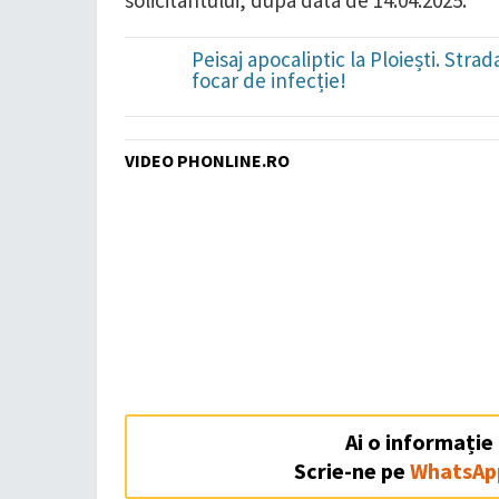
solicitantului, după data de 14.04.2025.
Peisaj apocaliptic la Ploiești. Str
focar de infecție!
VIDEO PHONLINE.RO
Ai o informație
Scrie-ne pe
WhatsAp