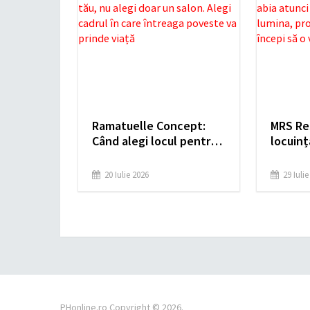
Ramatuelle Concept:
MRS Re
Când alegi locul pentru
locuin
evenimentul tău, nu
prin im
alegi doar un salon.
atunci 
20 Iulie 2026
29 Iuli
Alegi cadrul în care
lumina,
întreaga poveste va
atmosfe
prinde viață
vezi ca
PHonline.ro
Copyright © 2026.