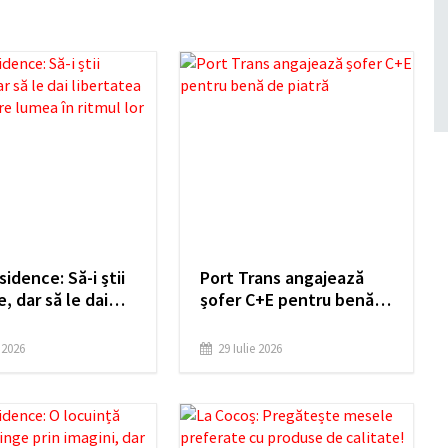
idence: Să-i știi
Port Trans angajează
, dar să le dai
șofer C+E pentru benă
tea să descopere
de piatră
n ritmul lor
e 2026
29 Iulie 2026