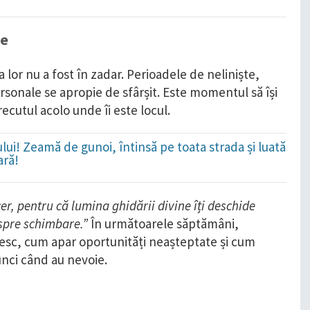
te
a lor nu a fost în zadar. Perioadele de neliniște,
rsonale se apropie de sfârșit. Este momentul să își
recutul acolo unde îi este locul.
lui! Zeamă de gunoi, întinsă pe toata strada și luată
ară!
cer, pentru că lumina ghidării divine îți deschide
 spre schimbare.”
În următoarele săptămâni,
zesc, cum apar oportunități neașteptate și cum
tunci când au nevoie.