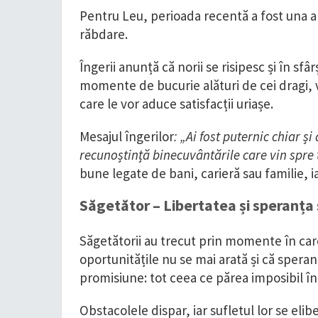
Pentru Leu, perioada recentă a fost una a t
răbdare.
Îngerii anunță că norii se risipesc și în sf
momente de bucurie alături de cei dragi, v
care le vor aduce satisfacții uriașe.
Mesajul îngerilor
: „Ai fost puternic chiar 
recunoștință binecuvântările care vin spre t
bune legate de bani, carieră sau familie, i
Săgetător – Libertatea și speranța 
Săgetătorii au trecut prin momente în care
oportunitățile nu se mai arată și că speranț
promisiune: tot ceea ce părea imposibil înc
Obstacolele dispar, iar sufletul lor se elib