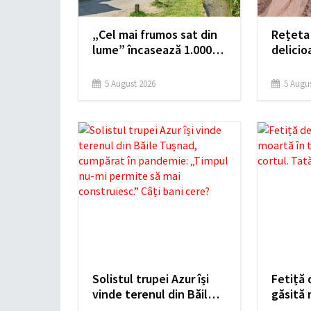
„Cel mai frumos sat din
Rețeta
lume” încasează 1.000
delicio
de euro pe săptămână
Ornelei
din amenzi pentru
ingredi
5 August 2026
5 Augus
parcare ilegală. „Îi
Solista
vedem lăsând mașinile
Sfintei 
pe trotuare”
Solistul trupei Azur își
Fetiță 
vinde terenul din Băile
găsită 
Tușnad, cumpărat în
unei ieș