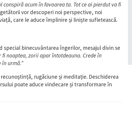
 conspiră acum în favoarea ta. Tot ce ai pierdut va fi
getătorii vor descoperi noi perspective, noi
iață, care le aduce împlinire și liniște sufletească.
d special binecuvântarea îngerilor, mesajul divin se
r fi noaptea, zorii apar întotdeauna. Crede în
e în urmă.”
 recunoștință, rugăciune și meditație. Deschiderea
ersului poate aduce vindecare și transformare în