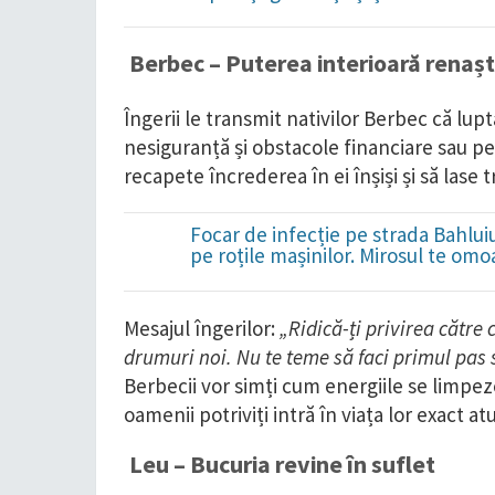
Berbec – Puterea interioară renaș
Îngerii le transmit nativilor Berbec că lupt
nesiguranță și obstacole financiare sau pe
recapete încrederea în ei înșiși și să lase t
Focar de infecție pe strada Bahluiu
pe roțile mașinilor. Mirosul te omo
Mesajul îngerilor:
„Ridică-ți privirea către 
drumuri noi. Nu te teme să faci primul pas
Berbecii vor simți cum energiile se limpe
oamenii potriviți intră în viața lor exact a
Leu – Bucuria revine în suflet