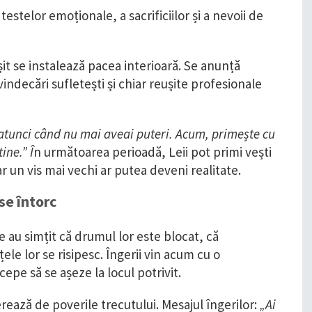
estelor emoționale, a sacrificiilor și a nevoii de
ârșit se instalează pacea interioară. Se anunță
indecări sufletești și chiar reușite profesionale
și atunci când nu mai aveai puteri. Acum, primește cu
ine.” Î
n următoarea perioadă, Leii pot primi vești
ar un vis mai vechi ar putea deveni realitate.
se întorc
 au simțit că drumul lor este blocat, că
ele lor se risipesc. Îngerii vin acum cu o
epe să se așeze la locul potrivit.
erează de poverile trecutului. Mesajul îngerilor:
„Ai