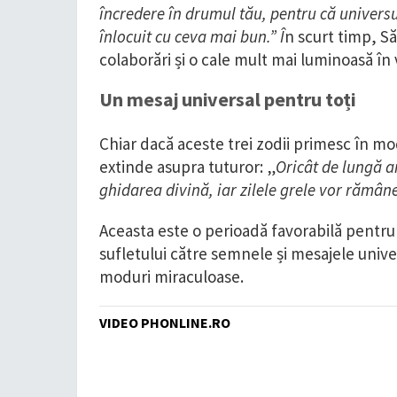
încredere în drumul tău, pentru că universul
înlocuit cu ceva mai bun.” Î
n scurt timp, Să
colaborări și o cale mult mai luminoasă în v
Un mesaj universal pentru toți
Chiar dacă aceste trei zodii primesc în mo
extinde asupra tuturor: „
Oricât de lungă a
ghidarea divină, iar zilele grele vor rămân
Aceasta este o perioadă favorabilă pentru
sufletului către semnele și mesajele univ
moduri miraculoase.
VIDEO PHONLINE.RO