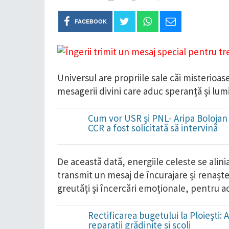
FACEBOOK
Universul are propriile sale căi misterioase
mesagerii divini care aduc speranță și lum
Cum vor USR şi PNL- Aripa Bolojan 
CCR a fost solicitată să intervină
De această dată, energiile celeste se alinia
transmit un mesaj de încurajare și renașt
greutăți și încercări emoționale, pentru ace
Rectificarea bugetului la Ploieșt
reparații grădinițe și școli