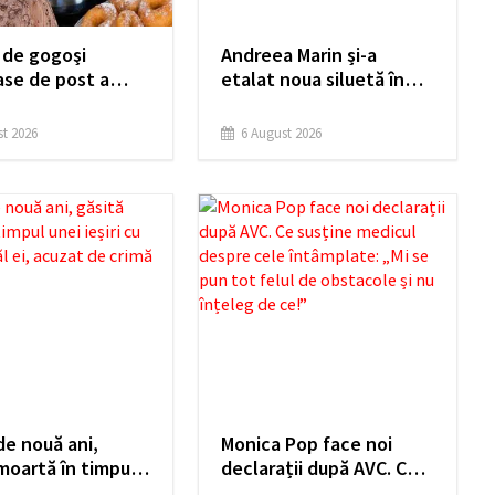
 de gogoşi
Andreea Marin și-a
ase de post a
etalat noua siluetă în
 Pasăre! Care e
Capri. Imagini rare cu
entul secret?
vedeta în costum de
t 2026
6 August 2026
 ține tot Postul
baie
Mării
de nouă ani,
Monica Pop face noi
moartă în timpul
declarații după AVC. Ce
iri cu cortul.
susține medicul despre