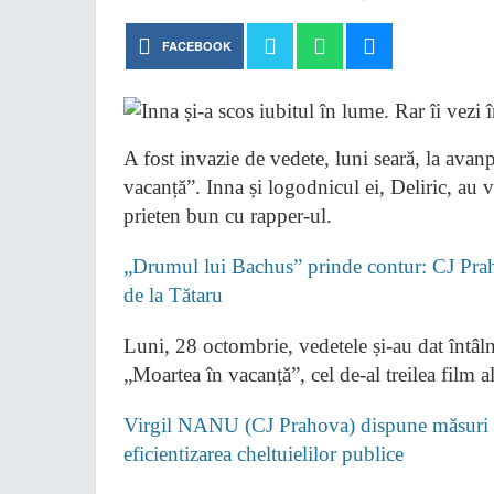
FACEBOOK
A fost invazie de vedete, luni seară, la ava
vacanță”. Inna și logodnicul ei, Deliric, au v
prieten bun cu rapper-ul.
„Drumul lui Bachus” prinde contur: CJ Pra
de la Tătaru
Luni, 28 octombrie, vedetele și-au dat întâl
„Moartea în vacanță”, cel de-al treilea film
Virgil NANU (CJ Prahova) dispune măsuri pe
eficientizarea cheltuielilor publice