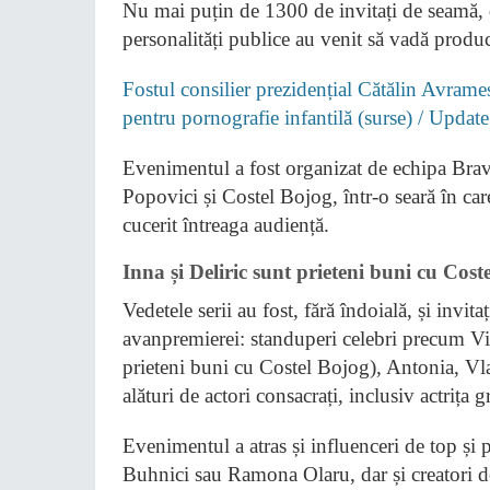
Nu mai puțin de 1300 de invitați de seamă, de 
personalități publice au venit să vadă produ
Fostul consilier prezidențial Cătălin Avrames
pentru pornografie infantilă (surse) / Update
Evenimentul a fost organizat de echipa Brav
Popovici și Costel Bojog, într-o seară în car
cucerit întreaga audiență.
Inna și Deliric sunt prieteni buni cu Cost
Vedetele serii au fost, fără îndoială, și invita
avanpremierei: standuperi celebri precum Vio
prieteni buni cu Costel Bojog), Antonia, V
alături de actori consacrați, inclusiv actriț
Evenimentul a atras și influenceri de top și
Buhnici sau Ramona Olaru, dar și creatori de