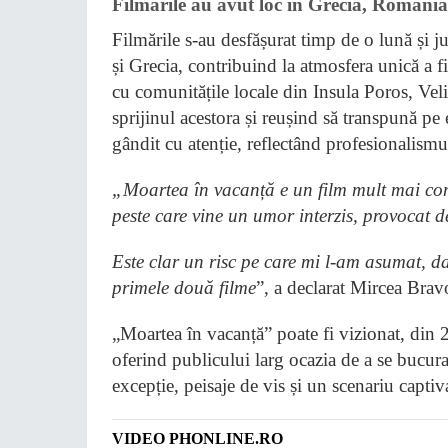
Filmările au avut loc în Grecia, România
Filmările s-au desfășurat timp de o lună și 
și Grecia, contribuind la atmosfera unică a
cu comunitățile locale din Insula Poros, Ve
sprijinul acestora și reușind să transpună pe
gândit cu atenție, reflectând profesionalismu
„Moartea în vacanță e un film mult mai compl
peste care vine un umor interzis, provocat 
Este clar un risc pe care mi l-am asumat, d
primele două filme
”, a declarat Mircea Bravo
„Moartea în vacanță” poate fi vizionat, din
oferind publicului larg ocazia de a se bucura
excepție, peisaje de vis și un scenariu captiv
VIDEO PHONLINE.RO