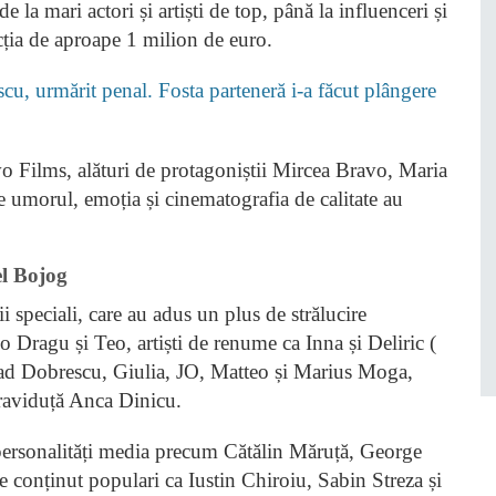
la mari actori și artiști de top, până la influenceri și
cția de aproape 1 milion de euro.
cu, urmărit penal. Fosta parteneră i-a făcut plângere
o Films, alături de protagoniștii Mircea Bravo, Maria
e umorul, emoția și cinematografia de calitate au
el Bojog
ții speciali, care au adus un plus de strălucire
 Dragu și Teo, artiști de renume ca Inna și Deliric (
lad Dobrescu, Giulia, JO, Matteo și Marius Moga,
a graviduță Anca Dinicu.
 personalități media precum Cătălin Măruță, George
 conținut populari ca Iustin Chiroiu, Sabin Streza și