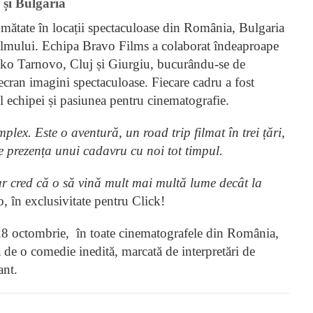
 și Bulgaria
jumătate în locații spectaculoase din România, Bulgaria
 filmului. Echipa Bravo Films a colaborat îndeaproape
liko Tarnovo, Cluj și Giurgiu, bucurându-se de
 ecran imagini spectaculoase. Fiecare cadru a fost
l echipei și pasiunea pentru cinematografie.
ex. Este o aventură, un road trip filmat în trei țări,
de prezența unui cadavru cu noi tot timpul.
ar cred că o să vină mult mai multă lume decât la
, în exclusivitate pentru Click!
 28 octombrie, în toate cinematografele din România,
 de o comedie inedită, marcată de interpretări de
ant.