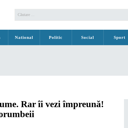
n
National
Politic
Social
Sport
 lume. Rar îi vezi împreună!
porumbeii