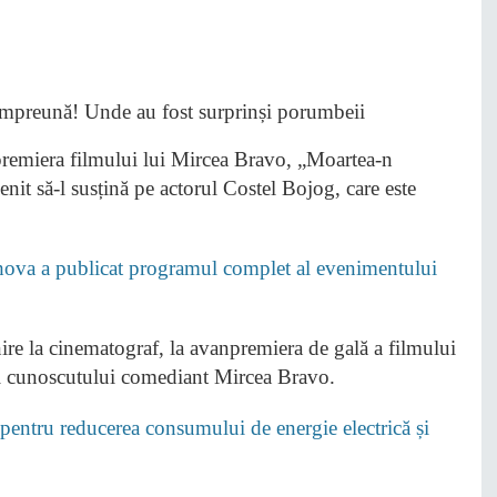
npremiera filmului lui Mircea Bravo, „Moartea-n
enit să-l susțină pe actorul Costel Bojog, care este
hova a publicat programul complet al evenimentului
nire la cinematograf, la avanpremiera de gală a filmului
 al cunoscutului comediant Mircea Bravo.
ntru reducerea consumului de energie electrică și