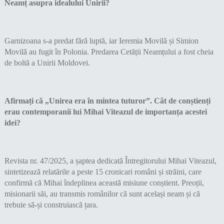
Neamț asupra idealului Unirii?
Garnizoana s-a predat fără luptă, iar Ieremia Movilă și Simion
Movilă au fugit în Polonia. Predarea Cetății Neamțului a fost cheia
de boltă a Unirii Moldovei.
Afirmați că „Unirea era în mintea tuturor”. Cât de conștienți
erau contemporanii lui Mihai Viteazul de importanța acestei
idei?
Revista nr. 47/2025, a șaptea dedicată Întregitorului Mihai Viteazul,
sintetizează relatările a peste 15 cronicari români și străini, care
confirmă că Mihai îndeplinea această misiune conștient. Preoții,
misionarii săi, au transmis românilor că sunt același neam și că
trebuie să-și construiască țara.