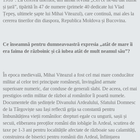
și țară”, tipărită în 47 de numere (primele 40 dedicate lui Vlad
Țepeș, ultimele șapte lui Mihai Viteazul), care continuă, mai ales la
cererea tinerilor din diaspora, Republica Moldova și Bucovina.
Ce înseamnă pentru dumneavoastră expresia „atât de mare îi
era faima de războinic și că iubea atât de mult neamul său”?
În epoca medievală, Mihai Viteazul a fost cel mai mare conducător
militar al celor trei principate românești, învingând armate
superioare numeric, dar conduse de generali slabi. De aceea, cel mai
prestigios ordin militar de război al românilor îi poartă numele.
Documentele din ședințele Divanului Ardealului, Sfatului Domnesc
de la Târgoviște sau Iași reflectă grija sa constantă pentru
îmbunătățirea vieții românilor: drepturi egale cu ungurii, sașii și
secuii, eliberarea preoților români din iobăgie în Ardeal, scutirea de
taxe pe 1-3 ani pentru localitățile afectate de războaie sau calamități,
construirea de biserici pentru românii din Ardeal, înființarea