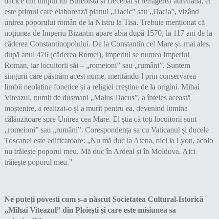
dacice din timpul lui Burebista și Decebal și retragerea aureliană, el
este primul care elaborează planul „Dacic” sau „Dacia”, vizând
unirea poporului român de la Nistru la Tisa. Trebuie menționat că
noțiunea de Imperiu Bizantin apare abia după 1570, la 117 ani de la
căderea Constantinopolului. De la Constantin cel Mare și, mai ales,
după anul 476 (căderea Romei), imperiul se numea Imperiul
Roman, iar locuitorii săi – „romeioni” sau „rumâni”. Suntem
singurii care păstrăm acest nume, meritându-l prin conservarea
limbii neolatine fonetice și a religiei creștine de la origini. Mihai
Viteazul, numit de dușmani „Malus Dacus”, a înțeles această
moștenire, a realizat-o și a murit pentru ea, devenind lumina
călăuzitoare spre Unirea cea Mare. El știa că toți locuitorii sunt
„romeioni” sau „rumâni”. Corespondența sa cu Vaticanul și ducele
Toscanei este edificatoare: „Nu mă duc la Atena, nici la Lyon, acolo
nu trăiește poporul meu. Mă duc în Ardeal și în Moldova. Aici
trăiește poporul meu.”
Ne puteți povesti cum s-a născut Societatea Cultural-Istorică
„Mihai Viteazul” din Ploiești și care este misiunea sa