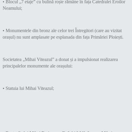
• Blocul „7 etaje” cu bulină roșie rămâne în fața Catedralei Eroilor
Neamului;
• Monumentele din bronz ale celor trei Întregitori (care au vizitat
orașul) nu sunt amplasate pe esplanada din fața Primăriei Ploiești.
Societatea „Mihai Viteazul” a donat și a impulsionat realizarea
principalelor monumente ale orașului:
• Statuia lui Mihai Viteazul;