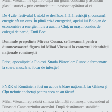
Mihai Viteazul, ne oprim o clipă din goana cotidiană și ascultăm
glasul istoriei – prin cuvintele unui pasionat apărător al ei.
De 4 zile, festivalul Untold se desfășoară fără restricții și consumă
energie cât un oraș. În plină criză energetică, apelul lui Bolojan de
economisire a energiei nu s-a auzit la Cluj, în orașul condus de
colegul de partid, Emil Boc
Domnule președinte Mircea Cosma, ce înseamnă pentru
dumneavoastră figura lui Mihai Viteazul în contextul identității
naționale românești?
Peisaj apocaliptic la Ploiești. Strada Păstorilor: Gunoaie fermentate
la soare, muscărie, focar de infecție!
PNRR-ul României a fost un act de trădare națională, iar Ghinea și
Cîțu trebuie anchetați pentru ceea ce au făcut!
Mihai Viteazul reprezintă sinteza identității românești, descendent al
Dinastiei Cantacuzinilor aromâni. După destrămarea stabilității