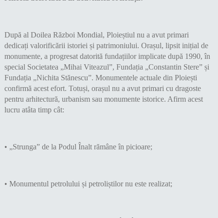
După al Doilea Război Mondial, Ploieștiul nu a avut primari
dedicați valorificării istoriei și patrimoniului. Orașul, lipsit inițial de
monumente, a progresat datorită fundațiilor implicate după 1990, în
special Societatea „Mihai Viteazul”, Fundația „Constantin Stere” și
Fundația „Nichita Stănescu”. Monumentele actuale din Ploiești
confirmă acest efort. Totuși, orașul nu a avut primari cu dragoste
pentru arhitectură, urbanism sau monumente istorice. Afirm acest
lucru atâta timp cât:
• „Strunga” de la Podul Înalt rămâne în picioare;
• Monumentul petrolului și petroliștilor nu este realizat;