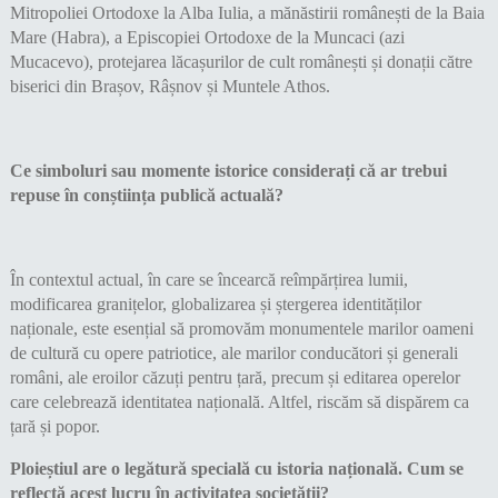
Mitropoliei Ortodoxe la Alba Iulia, a mănăstirii românești de la Baia
Mare (Habra), a Episcopiei Ortodoxe de la Muncaci (azi
Mucacevo), protejarea lăcașurilor de cult românești și donații către
biserici din Brașov, Râșnov și Muntele Athos.
Ce simboluri sau momente istorice considerați că ar trebui
repuse în conștiința publică actuală?
În contextul actual, în care se încearcă reîmpărțirea lumii,
modificarea granițelor, globalizarea și ștergerea identităților
naționale, este esențial să promovăm monumentele marilor oameni
de cultură cu opere patriotice, ale marilor conducători și generali
români, ale eroilor căzuți pentru țară, precum și editarea operelor
care celebrează identitatea națională. Altfel, riscăm să dispărem ca
țară și popor.
Ploieștiul are o legătură specială cu istoria națională. Cum se
reflectă acest lucru în activitatea societății?