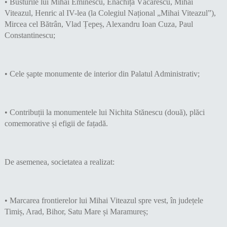
• Busturile lui Mihai Eminescu, Enăchiță Văcărescu, Mihai
Viteazul, Henric al IV-lea (la Colegiul Național „Mihai Viteazul”),
Mircea cel Bătrân, Vlad Țepeș, Alexandru Ioan Cuza, Paul
Constantinescu;
• Cele șapte monumente de interior din Palatul Administrativ;
• Contribuții la monumentele lui Nichita Stănescu (două), plăci
comemorative și efigii de fațadă.
De asemenea, societatea a realizat:
• Marcarea frontierelor lui Mihai Viteazul spre vest, în județele
Timiș, Arad, Bihor, Satu Mare și Maramureș;