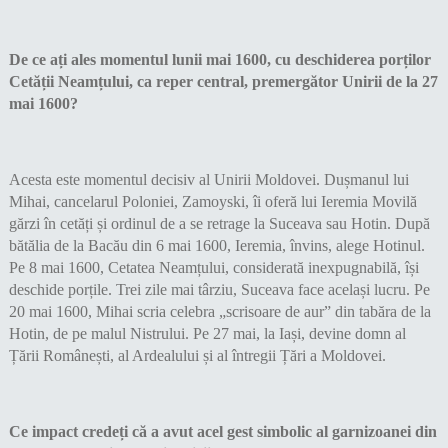
De ce ați ales momentul lunii mai 1600, cu deschiderea porților
Cetății Neamțului, ca reper central, premergător Unirii de la 27
mai 1600?
Acesta este momentul decisiv al Unirii Moldovei. Dușmanul lui
Mihai, cancelarul Poloniei, Zamoyski, îi oferă lui Ieremia Movilă
gărzi în cetăți și ordinul de a se retrage la Suceava sau Hotin. După
bătălia de la Bacău din 6 mai 1600, Ieremia, învins, alege Hotinul.
Pe 8 mai 1600, Cetatea Neamțului, considerată inexpugnabilă, își
deschide porțile. Trei zile mai târziu, Suceava face același lucru. Pe
20 mai 1600, Mihai scria celebra „scrisoare de aur” din tabăra de la
Hotin, de pe malul Nistrului. Pe 27 mai, la Iași, devine domn al
Țării Românești, al Ardealului și al întregii Țări a Moldovei.
Ce impact credeți că a avut acel gest simbolic al garnizoanei din