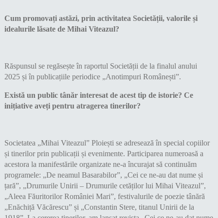
Cum promovați astăzi, prin activitatea Societății, valorile și
idealurile lăsate de Mihai Viteazul?
Răspunsul se regăsește în raportul Societății de la finalul anului
2025 și în publicațiile periodice „Anotimpuri Românești”.
Există un public tânăr interesat de acest tip de istorie? Ce
inițiative aveți pentru atragerea tinerilor?
Societatea „Mihai Viteazul” Ploiești se adresează în special copiilor
și tinerilor prin publicații și evenimente. Participarea numeroasă a
acestora la manifestările organizate ne-a încurajat să continuăm
programele: „De neamul Basarabilor”, „Cei ce ne-au dat nume și
țară”, „Drumurile Unirii – Drumurile cetăților lui Mihai Viteazul”,
„Aleea Făuritorilor României Mari”, festivalurile de poezie tânără
„Enăchiță Văcărescu” și „Constantin Stere, titanul Unirii de la
1918”. La cererea tinerilor, am lansat revista „Cei ce ne-au dat nume