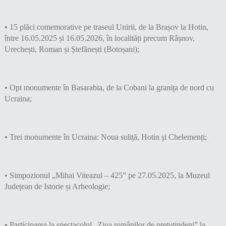
• 15 plăci comemorative pe traseul Unirii, de la Brașov la Hotin,
între 16.05.2025 și 16.05.2026, în localități precum Râșnov,
Urechești, Roman și Ștefănești (Botoșani);
• Opt monumente în Basarabia, de la Cobani la granița de nord cu
Ucraina;
• Trei monumente în Ucraina: Noua suliță, Hotin și Chelemenți;
• Simpozionul „Mihai Viteazul – 425” pe 27.05.2025, la Muzeul
Județean de Istorie și Arheologie;
• Participarea la spectacolul „Ziua românilor de pretutindeni” la