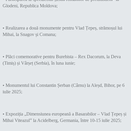
Glodeni, Republica Moldova;
• Realizarea a două monumente pentru Vlad Țepeș, strămoșul lui
Mihai, la Snagov și Comana;
• Plăci comemorative pentru Burebista – Rex Dacorum, la Deva
(Timiș) și Vârșeț (Serbia), în luna iunie;
• Monumentul lui Constantin Șerban (Cârnu) la Aleșd, Bihor, pe 6
iulie 2025;
• Expoziția „Dimensiunea europeană a Basarabilor – Vlad Țepeș și
Mihai Viteazul” la Acidelberg, Germania, între 10-15 iulie 2025;