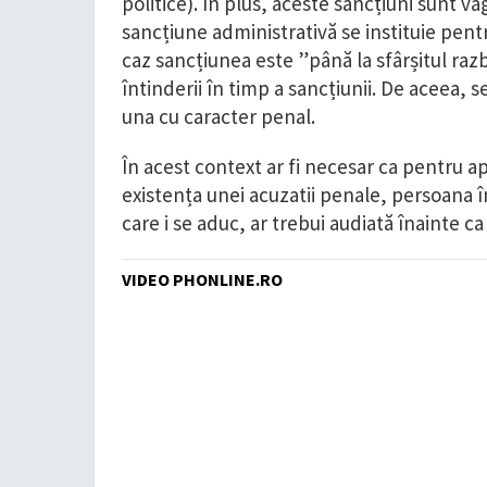
politice). În plus, aceste sancțiuni sunt va
sancțiune administrativă se instituie pentr
caz sancțiunea este ”până la sfârșitul razbo
întinderii în timp a sancțiunii. De aceea, 
una cu caracter penal.
În acest context ar fi necesar ca pentru a
existența unei acuzatii penale, persoana î
care i se aduc, ar trebui audiată înainte ca
VIDEO PHONLINE.RO