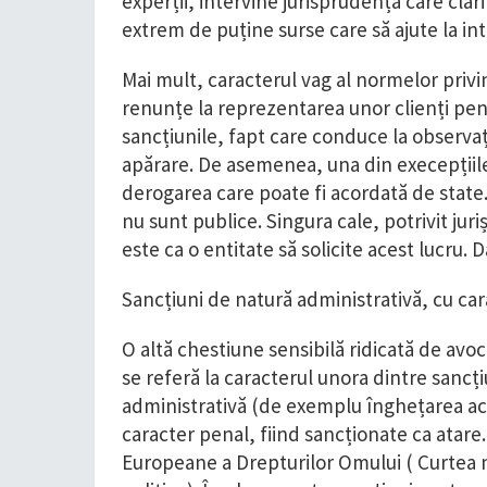
experții, intervine jurisprudența care clari
extrem de puține surse care să ajute la in
Mai mult, caracterul vag al normelor privi
renunțe la reprezentarea unor clienți pentru
sancțiunile, fapt care conduce la observaț
apărare. De asemenea, una din execepțiile 
derogarea care poate fi acordată de state. 
nu sunt publice. Singura cale, potrivit juriș
este ca o entitate să solicite acest lucru. 
Sancțiuni de natură administrativă, cu ca
O altă chestiune sensibilă ridicată de avoca
se referă la caracterul unora dintre sancți
administrativă (de exemplu înghețarea ac
caracter penal, fiind sancționate ca atare.
Europeane a Drepturilor Omului ( Curtea nu