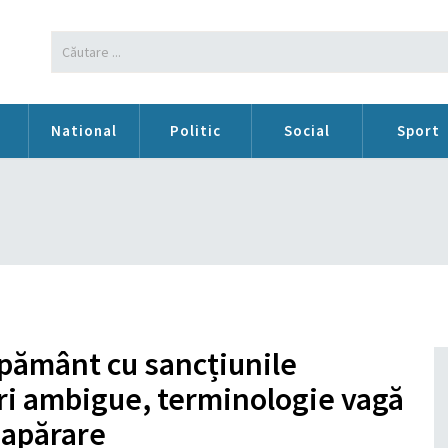
n
National
Politic
Social
Sport
 pământ cu sancțiunile
ri ambigue, terminologie vagă
a apărare