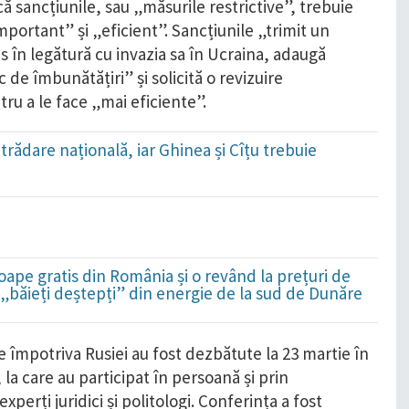
că sancțiunile, sau „măsurile restrictive”, trebuie
portant” și „eficient”. Sancțiunile „trimit un
 în legătură cu invazia sa în Ucraina, adaugă
c de îmbunătățiri” și solicită o revizuire
ru a le face „mai eficiente”.
trădare națională, iar Ghinea și Cîțu trebuie
!
ape gratis din România și o revând la prețuri de
i „băieți deștepți” din energie de la sud de Dunăre
le împotriva Rusiei au fost dezbătute la 23 martie în
 la care au participat în persoană și prin
perți juridici și politologi. Conferința a fost