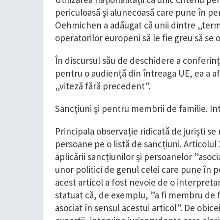
periculoasă și alunecoasă care pune în peri
Oehmichen a adăugat că unii dintre „termen
operatorilor europeni să le fie greu să se o
În discursul său de deschidere a conferinț
pentru o audiență din întreaga UE, ea a af
„viteză fără precedent”.
Sancțiuni și pentru membrii de familie. I
Principala observație ridicată de juriști se 
persoane pe o listă de sancțiuni. Articolul
aplicării sancțiunilor și persoanelor ”asoc
unor politici de genul celei care pune în p
acest articol a fost nevoie de o interpreta
statuat că, de exemplu, ”a fi membru de fa
asociat în sensul acestui articol”. De obic