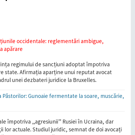
nța regimului de sancțiuni adoptat împotriva
e state. Afirmația aparține unui reputat avocat
drul unei dezbateri juridice la Bruxelles.
ada Păstorilor: Gunoaie fermentate la soare, muscărie,
le împotriva „agresiunii” Rusiei în Ucraina, dar
ții lor actuale. Studiul juridic, semnat de doi avocați