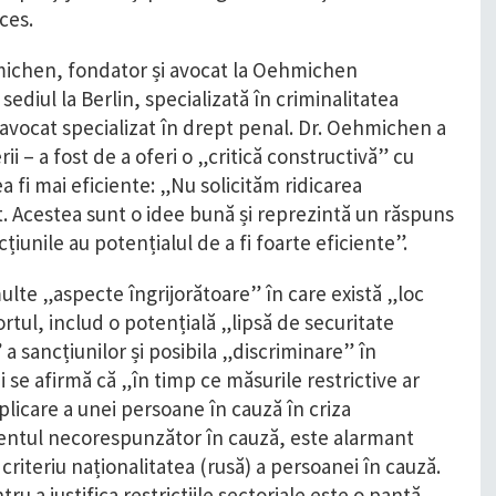
ces.
michen, fondator și avocat la Oehmichen
sediul la Berlin, specializată în criminalitatea
avocat specializat în drept penal. Dr. Oehmichen a
rii – a fost de a oferi o „critică constructivă” cu
a fi mai eficiente: „Nu solicităm ridicarea
at. Acestea sunt o idee bună și reprezintă un răspuns
iunile au potențialul de a fi foarte eficiente”.
ulte „aspecte îngrijorătoare” în care există „loc
rtul, includ o potențială „lipsă de securitate
 a sancțiunilor și posibila „discriminare” în
 se afirmă că „în timp ce măsurile restrictive ar
licare a unei persoane în cauză în criza
entul necorespunzător în cauză, este alarmant
 criteriu naționalitatea (rusă) a persoanei în cauză.
ntru a justifica restricțiile sectoriale este o pantă