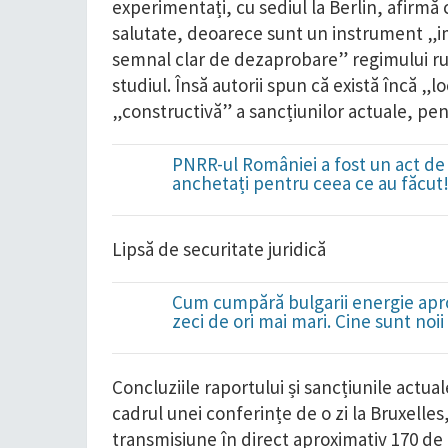
experimentați, cu sediul la Berlin, afirmă 
salutate, deoarece sunt un instrument „im
semnal clar de dezaprobare” regimului rus
studiul. Însă autorii spun că există încă „lo
„constructivă” a sancțiunilor actuale, pent
PNRR-ul României a fost un act de 
anchetați pentru ceea ce au făcut
Lipsă de securitate juridică
Cum cumpără bulgarii energie apro
zeci de ori mai mari. Cine sunt noi
Concluziile raportului și sancțiunile actua
cadrul unei conferințe de o zi la Bruxelles,
transmisiune în direct aproximativ 170 de ex