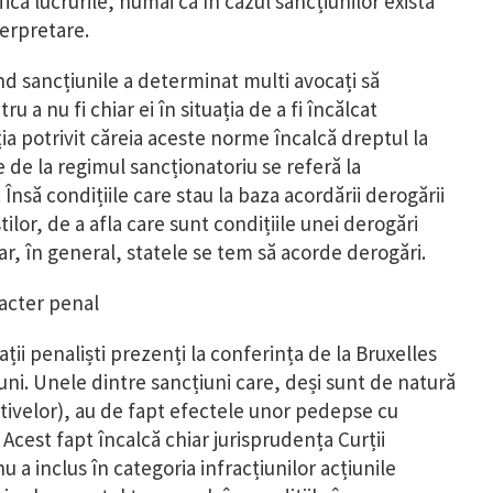
fică lucrurile, numai că în cazul sancțiunilor există
terpretare.
nd sancțiunile a determinat multi avocați să
 a nu fi chiar ei în situația de a fi încălcat
ia potrivit căreia aceste norme încalcă dreptul la
de la regimul sancționatoriu se referă la
Însă condițiile care stau la baza acordării derogării
tilor, de a afla care sunt condițiile unei derogări
Dar, în general, statele se tem să acorde derogări.
racter penal
ții penaliști prezenți la conferința de la Bruxelles
uni. Unele dintre sancțiuni care, deși sunt de natură
tivelor), au de fapt efectele unor pedepse cu
 Acest fapt încalcă chiar jurisprudența Curții
 a inclus în categoria infracțiunilor acțiunile