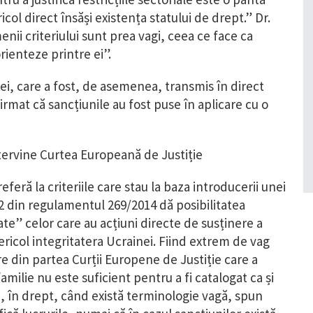
col direct însăși existența statului de drept.” Dr.
ii criteriului sunt prea vagi, ceea ce face ca
rienteze printre ei”.
ei, care a fost, de asemenea, transmis în direct
irmat că sancțiunile au fost puse în aplicare cu o
ntervine Curtea Europeană de Justiție
referă la criteriile care stau la baza introducerii unei
 2 din regulamentul 269/2014 dă posibilitatea
iate” celor care au acțiuni directe de susținere a
ericol integritatera Ucrainei. Fiind extrem de vag
re din partea Curții Europene de Justiție care a
milie nu este suficient pentru a fi catalogat ca și
ei, în drept, când există terminologie vagă, spun