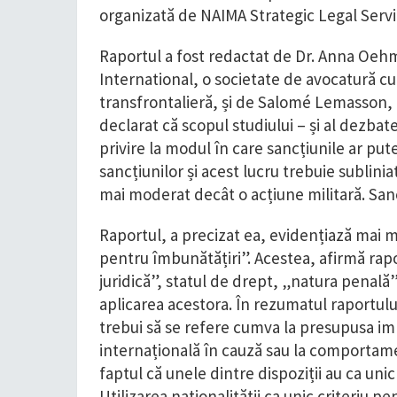
organizată de NAIMA Strategic Legal Servi
Raportul a fost redactat de Dr. Anna Oeh
International, o societate de avocatură cu 
transfrontalieră, și de Salomé Lemasson, 
declarat că scopul studiului – și al dezbate
privire la modul în care sancțiunile ar pute
sancțiunilor și acest lucru trebuie sublini
mai moderat decât o acțiune militară. Sancț
Raportul, a precizat ea, evidențiază mai m
pentru îmbunătățiri”. Acestea, afirmă rapo
juridică”, statul de drept, „natura penală”
aplicarea acestora. În rezumatul raportului
trebui să se refere cumva la presupusa imp
internațională în cauză sau la comportam
faptul că unele dintre dispoziții au ca unic
Utilizarea naționalității ca unic criteriu pe