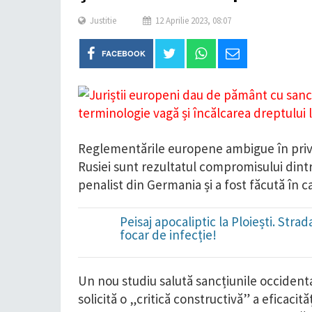
Justitie
12 Aprilie 2023, 08:07
FACEBOOK
Reglementările europene ambigue în privi
Rusiei sunt rezultatul compromisului dintr
penalist din Germania și a fost făcută în ca
Peisaj apocaliptic la Ploiești. Str
focar de infecție!
Un nou studiu salută sancțiunile occidenta
solicită o „critică constructivă” a eficacită