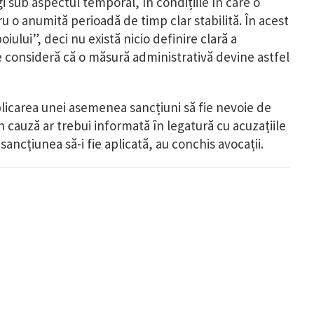
gi sub aspectul temporal, în condițiile în care o
u o anumită perioadă de timp clar stabilită. În acest
iului”, deci nu există nicio definire clară a
se consideră că o măsură administrativă devine astfel
plicarea unei asemenea sancțiuni să fie nevoie de
n cauză ar trebui informată în legatură cu acuzațiile
 sancțiunea să-i fie aplicată, au conchis avocații.