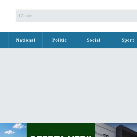
n
National
Politic
Social
Sport