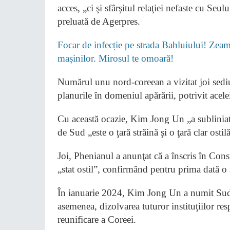
acces, „ci şi sfârşitul relaţiei nefaste cu Se
preluată de Agerpres.
Focar de infecție pe strada Bahluiului! Zeamă
mașinilor. Mirosul te omoară!
Numărul unu nord-coreean a vizitat joi sediu
planurile în domeniul apărării, potrivit acelei
Cu această ocazie, Kim Jong Un „a subliniat 
de Sud „este o ţară străină şi o ţară clar ost
Joi, Phenianul a anunţat că a înscris în Cons
„stat ostil”, confirmând pentru prima dată o
În ianuarie 2024, Kim Jong Un a numit Sudul 
asemenea, dizolvarea tuturor instituţiilor res
reunificare a Coreei.