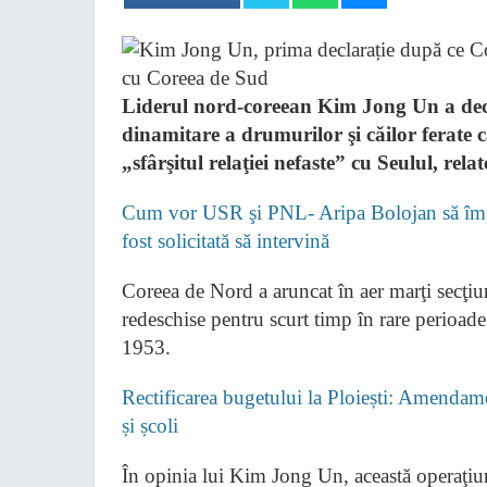
Liderul nord-coreean Kim Jong Un a decla
dinamitare a drumurilor şi căilor ferate
„sfârşitul relaţiei nefaste” cu Seulul, rel
Cum vor USR şi PNL- Aripa Bolojan să împi
fost solicitată să intervină
Coreea de Nord a aruncat în aer marţi secţiun
redeschise pentru scurt timp în rare perioade
1953.
Rectificarea bugetului la Ploiești: Amendame
și școli
În opinia lui Kim Jong Un, această operaţiu