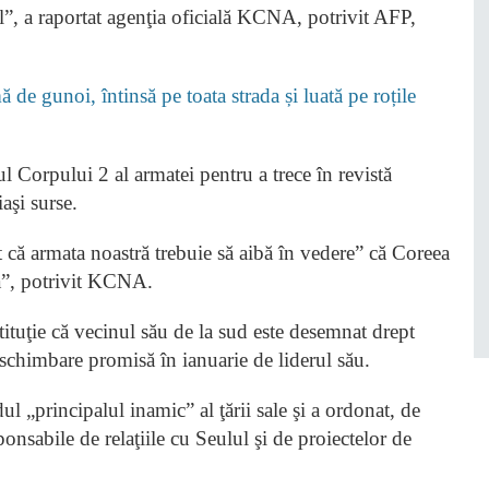
ulul”, a raportat agenţia oficială KCNA, potrivit AFP,
 de gunoi, întinsă pe toata strada și luată pe roțile
l Corpului 2 al armatei pentru a trece în revistă
aşi surse.
că armata noastră trebuie să aibă în vedere” că Coreea
ilă”, potrivit KCNA.
tituţie că vecinul său de la sud este desemnat drept
 schimbare promisă în ianuarie de liderul său.
„principalul inamic” al ţării sale şi a ordonat, de
ponsabile de relaţiile cu Seulul şi de proiectelor de