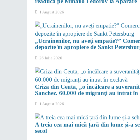
readucă pe Mihailo Fedorov la Apărare
1 August 2026
„Ucrainenilor, nu aveți empatie?” Comerci
depozite în apropiere de Sankt Petersbur
26 Iulie 2026
Criza din Ceuta, „o încălcare a suveranită
Sanchez. 60.000 de migranţi au intrat în
1 August 2026
A treia cea mai mică țară din lume și-a
secol