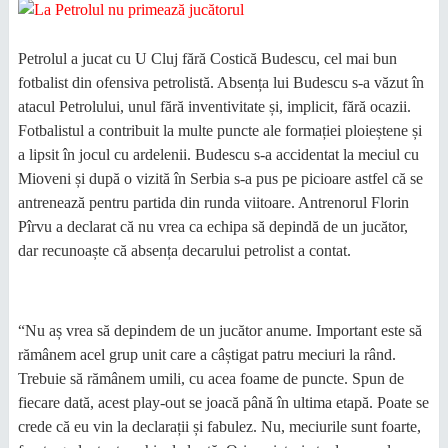
Petrolul a jucat cu U Cluj fără Costică Budescu, cel mai bun
fotbalist din ofensiva petrolistă. Absența lui Budescu s-a văzut în
atacul Petrolului, unul fără inventivitate și, implicit, fără ocazii.
Fotbalistul a contribuit la multe puncte ale formației ploieștene și
a lipsit în jocul cu ardelenii. Budescu s-a accidentat la meciul cu
Mioveni și după o vizită în Serbia s-a pus pe picioare astfel că se
antrenează pentru partida din runda viitoare. Antrenorul Florin
Pîrvu a declarat că nu vrea ca echipa să depindă de un jucător,
dar recunoaște că absența decarului petrolist a contat.
“Nu aș vrea să depindem de un jucător anume. Important este să
rămânem acel grup unit care a câștigat patru meciuri la rând.
Trebuie să rămânem umili, cu acea foame de puncte. Spun de
fiecare dată, acest play-out se joacă până în ultima etapă. Poate se
crede că eu vin la declarații și fabulez. Nu, meciurile sunt foarte,