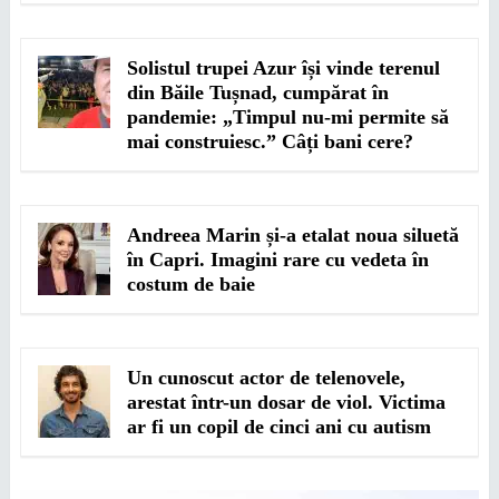
Solistul trupei Azur își vinde terenul
din Băile Tușnad, cumpărat în
pandemie: „Timpul nu-mi permite să
mai construiesc.” Câți bani cere?
Andreea Marin și-a etalat noua siluetă
în Capri. Imagini rare cu vedeta în
costum de baie
Un cunoscut actor de telenovele,
arestat într-un dosar de viol. Victima
ar fi un copil de cinci ani cu autism