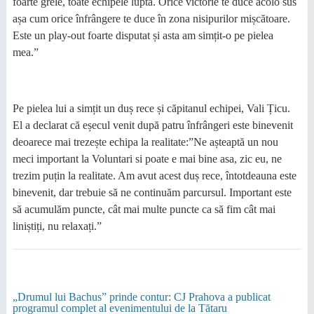
foarte grele, toate echipele luptă. Orice victorie te duce acolo sus
așa cum orice înfrângere te duce în zona nisipurilor mișcătoare.
Este un play-out foarte disputat și asta am simțit-o pe pielea
mea.”
Pe pielea lui a simțit un duș rece și căpitanul echipei, Vali Țicu.
El a declarat că eșecul venit după patru înfrângeri este binevenit
deoarece mai trezește echipa la realitate:”Ne așteaptă un nou
meci important la Voluntari si poate e mai bine asa, zic eu, ne
trezim puțin la realitate. Am avut acest duș rece, întotdeauna este
binevenit, dar trebuie să ne continuăm parcursul. Important este
să acumulăm puncte, cât mai multe puncte ca să fim cât mai
liniștiți, nu relaxați.”
„Drumul lui Bachus” prinde contur: CJ Prahova a publicat
programul complet al evenimentului de la Tătaru