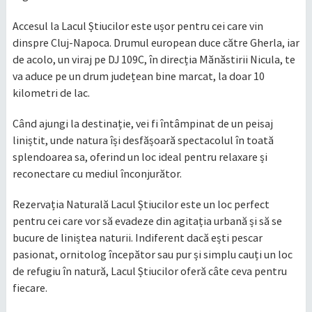
Accesul la Lacul Știucilor este ușor pentru cei care vin
dinspre Cluj-Napoca. Drumul european duce către Gherla, iar
de acolo, un viraj pe DJ 109C, în direcția Mănăstirii Nicula, te
va aduce pe un drum județean bine marcat, la doar 10
kilometri de lac.
Când ajungi la destinație, vei fi întâmpinat de un peisaj
liniștit, unde natura își desfășoară spectacolul în toată
splendoarea sa, oferind un loc ideal pentru relaxare și
reconectare cu mediul înconjurător.
Rezervația Naturală Lacul Știucilor este un loc perfect
pentru cei care vor să evadeze din agitația urbană și să se
bucure de liniștea naturii. Indiferent dacă ești pescar
pasionat, ornitolog începător sau pur și simplu cauți un loc
de refugiu în natură, Lacul Știucilor oferă câte ceva pentru
fiecare.