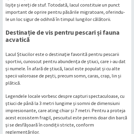
lișițe și ereți de stuf. Totodată, lacul constituie un punct
important de oprire pentru păsările migratoare, oferindu-
le un loc sigur de odihnă în timpul lungilor călătorii.
Destinație de vis pentru pescari și fauna
acvatică
Lacul Știucilor este o destinație favorită pentru pescarii
sportivi, cunoscut pentru abundența de știuci, care i-au dat
și numele. În afară de știucă, lacul este populat și cu alte
specii valoroase de pești, precum somn, caras, crap, lin și
plătică.
Legendele locale vorbesc despre capturi spectaculoase, cu
știuci de până la 3 metri lungime și somni de dimensiuni
impresionante, care ating chiar și 7 metri. Pentru a proteja
acest ecosistem fragil, pescuitul este permis doar din barcă
și se desfășoară în condiții stricte, conform
reglementărilor.