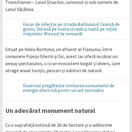
Transilvaniei – Lacul Știucilor, cunoscut și sub numele de
Lacul Săcălaia.
Focar de infecție pe strada Bahluiului! Zeamă de
gunoi, întinsă pe toata strada și luată pe roțile
mașinilor. Mirosul te omoară!
Situat pe Valea Bontului, un afluent al Fizeșului, între
comunele Fizeșu Gherlii și Sic, acest lac oferă nu doar un
peisaj spectaculos, ci și un ecosistem bogat și divers, care
atrage anual turiști, pescari și iubitori de natură.
Guvernul pregătește limitarea consumului de
energie electrică printr-un act normativ
Un adevărat monument natural
Cu o suprafață extinsă de 26 de hectare și o adâncime
maximă de aproximativ 10 metri, Lacul Știucilor deține