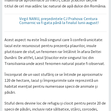
titlul de cel mai adânc lac natural de apă dulce din România.
Virgil NANU, președintele CJ Prahova: Centura
Comarnic va fi gata până la finalul lunii august!
Acest aspect nu este însă singurul care îi conferă unicitate:
lacul este recunoscut pentru prezența plaurilor, insule
plutitoare de stuf, un fenomen rar întâlnit în afara Deltei
Dunării. De altfel, Lacul Știucilor este singurul loc din
Transilvania unde acest fenomen natural poate fi observat.
Înconjurat de un vast stufăriș ce se întinde pe aproximativ
120 de hectare, lacul și împrejurimile sale reprezintă un
habitat esențial pentru numeroase specii de animale și
păsări.
Stuful dens devine loc de refugiu și clocit pentru peste 20 de
specii de păsări, inclusiv rațe sălbatice, stârci, corcodei,