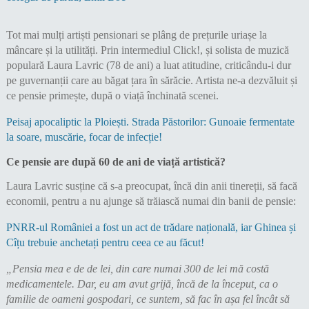
Tot mai mulți artiști pensionari se plâng de prețurile uriașe la
mâncare și la utilități. Prin intermediul Click!, și solista de muzică
populară Laura Lavric (78 de ani) a luat atitudine, criticându-i dur
pe guvernanții care au băgat țara în sărăcie. Artista ne-a dezvăluit și
ce pensie primește, după o viață închinată scenei.
Peisaj apocaliptic la Ploiești. Strada Păstorilor: Gunoaie fermentate
la soare, muscărie, focar de infecție!
Ce pensie are după 60 de ani de viață artistică?
Laura Lavric susține că s-a preocupat, încă din anii tinereții, să facă
economii, pentru a nu ajunge să trăiască numai din banii de pensie:
PNRR-ul României a fost un act de trădare națională, iar Ghinea și
Cîțu trebuie anchetați pentru ceea ce au făcut!
„Pensia mea e de de lei, din care numai 300 de lei mă costă
medicamentele. Dar, eu am avut grijă, încă de la început, ca o
familie de oameni gospodari, ce suntem, să fac în așa fel încât să