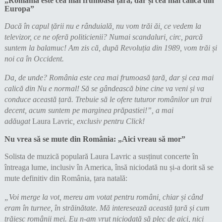
„România este cea mai frumoasă țară, dar și cea mai calică din
Europa”
Dacă în capul țării nu e rânduială, nu vom trăi ăi, ce vedem la
televizor, ce ne oferă politicienii? Numai scandaluri, circ, parcă
suntem la balamuc! Am zis că, după Revoluția din 1989, vom trăi și
noi ca în Occident.
Da, de unde? România este cea mai frumoasă țară, dar și cea mai
calică din Nu e normal! Să se gândească bine cine va veni și va
conduce această țară. Trebuie să le ofere tuturor românilor un trai
decent, acum suntem pe marginea prăpastiei!”, a mai
adăugat
Laura Lavric
, exclusiv pentru Click!
Nu vrea să se mute din România: „Aici vreau să mor”
Solista de muzică populară Laura Lavric a susținut concerte în
întreaga lume, inclusiv în America, însă niciodată nu și-a dorit să se
mute definitiv din România, țara natală:
„Voi merge la vot, mereu am votat pentru români, chiar și când
eram în turnee, în străinătate. Mă interesează această țară și cum
trăiesc românii mei. Eu n-am vrut niciodată să plec de aici, nici