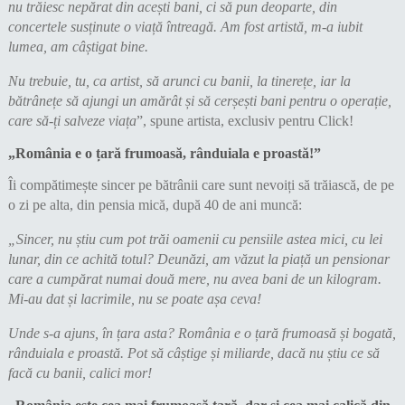
nu trăiesc nepărat din acești bani, ci să pun deoparte, din
concertele susținute o viață întreagă. Am fost artistă, m-a iubit
lumea, am câștigat bine.
Nu trebuie, tu, ca artist, să arunci cu banii, la tinerețe, iar la
bătrânețe să ajungi un amărât și să cerșești bani pentru o operație,
care să-ți salveze viața
”, spune artista, exclusiv pentru Click!
„România e o țară frumoasă, rânduiala e proastă!”
Îi compătimește sincer pe bătrânii care sunt nevoiți să trăiască, de pe
o zi pe alta, din pensia mică, după 40 de ani muncă:
„Sincer, nu știu cum pot trăi oamenii cu pensiile astea mici, cu lei
lunar, din ce achită totul? Deunăzi, am văzut la piață un pensionar
care a cumpărat numai două mere, nu avea bani de un kilogram.
Mi-au dat și lacrimile, nu se poate așa ceva!
Unde s-a ajuns, în țara asta? România e o țară frumoasă și bogată,
rânduiala e proastă. Pot să câștige și miliarde, dacă nu știu ce să
facă cu banii, calici mor!