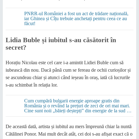
PNRR-ul României a fost un act de trădare națională,
iar Ghinea și Cîțu trebuie anchetați pentru ceea ce au
făcut!
Lidia Buble și iubitul s-au căsătorit în
secret?
Horațiu Nicolau este cel care i-a amintit Lidiei Buble cum să
iubească din nou. Dacă până cum se fereau de ochii curioșilor și
se ascundeau chiar și atunci când ieșeau în oraș, iată că lucrurile
s-au schimbat în relația lor.
Cum cumpără bulgarii energie aproape gratis din
România și o revând la prețuri de zeci de ori mai mari.
Cine sunt noii „băieți deștepți” din energie de la sud de
Dunăre
De această dată, artista și iubitul au mers împreună chiar la nuntă
Cătălinei Ponor. Mai mult decât atât, cei doi s-au afișat exact că o