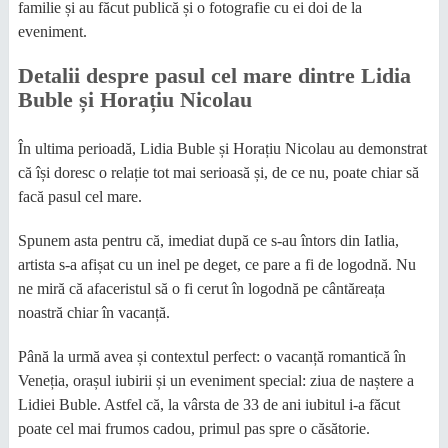
familie și au făcut publică și o fotografie cu ei doi de la
eveniment.
Detalii despre pasul cel mare dintre Lidia
Buble și Horațiu Nicolau
În ultima perioadă, Lidia Buble și Horațiu Nicolau au demonstrat
că își doresc o relație tot mai serioasă și, de ce nu, poate chiar să
facă pasul cel mare.
Spunem asta pentru că, imediat după ce s-au întors din Iatlia,
artista s-a afișat cu un inel pe deget, ce pare a fi de logodnă. Nu
ne miră că afaceristul să o fi cerut în logodnă pe cântăreața
noastră chiar în vacanță.
Până la urmă avea și contextul perfect: o vacanță romantică în
Veneția, orașul iubirii și un eveniment special: ziua de naștere a
Lidiei Buble. Astfel că, la vârsta de 33 de ani iubitul i-a făcut
poate cel mai frumos cadou, primul pas spre o căsătorie.