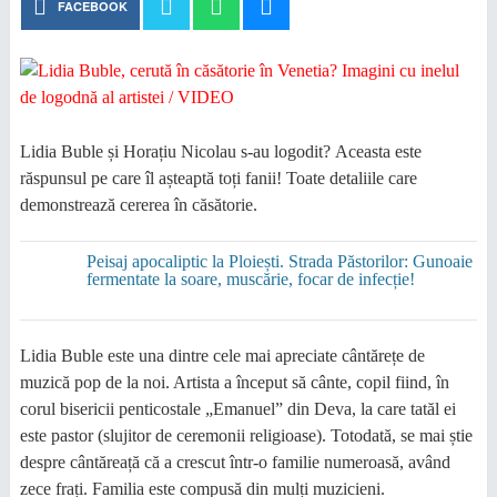
FACEBOOK
Lidia Buble și Horațiu Nicolau s-au logodit? Aceasta este
răspunsul pe care îl așteaptă toți fanii! Toate detaliile care
demonstrează cererea în căsătorie.
Peisaj apocaliptic la Ploiești. Strada Păstorilor: Gunoaie
fermentate la soare, muscărie, focar de infecție!
Lidia Buble este una dintre cele mai apreciate cântărețe de
muzică pop de la noi. Artista a început să cânte, copil fiind, în
corul bisericii penticostale „Emanuel” din Deva, la care tatăl ei
este pastor (slujitor de ceremonii religioase). Totodată, se mai știe
despre cântăreață că a crescut într-o familie numeroasă, având
zece frați. Familia este compusă din mulți muzicieni.