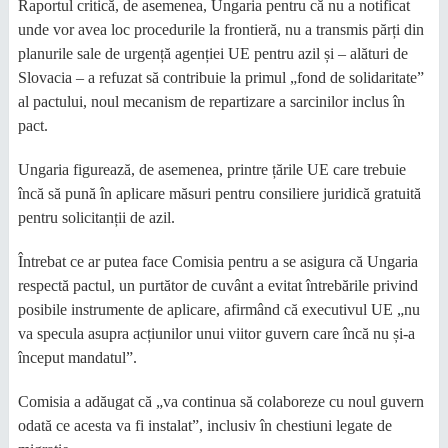
Raportul critică, de asemenea, Ungaria pentru că nu a notificat
unde vor avea loc procedurile la frontieră, nu a transmis părți din
planurile sale de urgență agenției UE pentru azil și – alături de
Slovacia – a refuzat să contribuie la primul „fond de solidaritate”
al pactului, noul mecanism de repartizare a sarcinilor inclus în
pact.
Ungaria figurează, de asemenea, printre țările UE care trebuie
încă să pună în aplicare măsuri pentru consiliere juridică gratuită
pentru solicitanții de azil.
Întrebat ce ar putea face Comisia pentru a se asigura că Ungaria
respectă pactul, un purtător de cuvânt a evitat întrebările privind
posibile instrumente de aplicare, afirmând că executivul UE „nu
va specula asupra acțiunilor unui viitor guvern care încă nu și-a
început mandatul”.
Comisia a adăugat că „va continua să colaboreze cu noul guvern
odată ce acesta va fi instalat”, inclusiv în chestiuni legate de