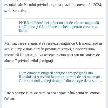
esențiale ale Pactului privind migrația și azilul, convenit în 2024,
scrie Euractiv.
PNRR-ul României a fost un act de trădare națională,
iar Ghinea și Cîțu trebuie anchetați pentru ceea ce au
făcut!
Magyar, care s-a angajat să reseteze relațiile cu UE menținând în
același timp o linie dură în privința migrației, a declarat luna
trecută că Ungaria „nu va accepta niciun pact sau mecanism de
alocare” privind azilul și migrația.
Cum cumpără bulgarii energie aproape gratis din
România și o revând la prețuri de zeci de ori mai mari.
Cine sunt noii „băieți deștepți” din energie de la sud de
Dunăre
Este o poziție la fel de dură ca cea afișată până acum de Viktor
Orban.