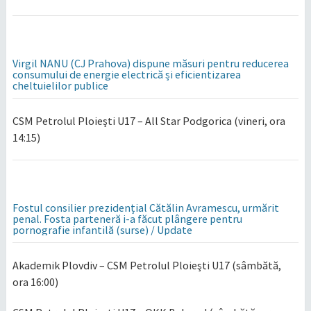
Virgil NANU (CJ Prahova) dispune măsuri pentru reducerea
consumului de energie electrică și eficientizarea
cheltuielilor publice
CSM Petrolul Ploieşti U17 – All Star Podgorica (vineri, ora
14:15)
Fostul consilier prezidențial Cătălin Avramescu, urmărit
penal. Fosta parteneră i-a făcut plângere pentru
pornografie infantilă (surse) / Update
Akademik Plovdiv – CSM Petrolul Ploieşti U17 (sâmbătă,
ora 16:00)