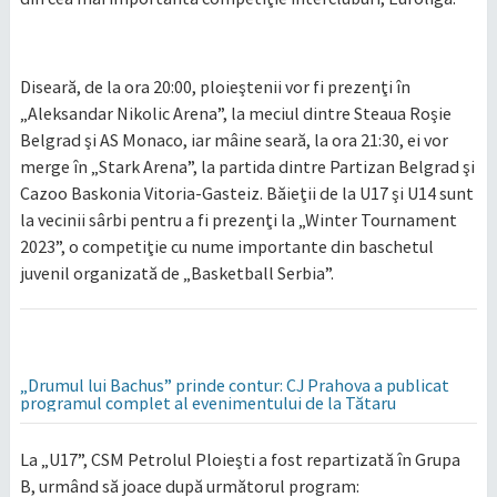
Diseară, de la ora 20:00, ploieştenii vor fi prezenţi în
„Aleksandar Nikolic Arena”, la meciul dintre Steaua Roşie
Belgrad şi AS Monaco, iar mâine seară, la ora 21:30, ei vor
merge în „Stark Arena”, la partida dintre Partizan Belgrad şi
Cazoo Baskonia Vitoria-Gasteiz. Băieţii de la U17 şi U14 sunt
la vecinii sârbi pentru a fi prezenţi la „Winter Tournament
2023”, o competiţie cu nume importante din baschetul
juvenil organizată de „Basketball Serbia”.
„Drumul lui Bachus” prinde contur: CJ Prahova a publicat
programul complet al evenimentului de la Tătaru
La „U17”, CSM Petrolul Ploieşti a fost repartizată în Grupa
B, urmând să joace după următorul program: