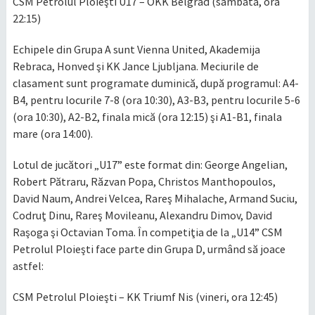
CSM Petrolul Ploieşti U17 – OKK Belgrad (sâmbătă, ora
22:15)
Echipele din Grupa A sunt Vienna United, Akademija
Rebraca, Honved şi KK Jance Ljubljana. Meciurile de
clasament sunt programate duminică, după programul: A4-
B4, pentru locurile 7-8 (ora 10:30), A3-B3, pentru locurile 5-6
(ora 10:30), A2-B2, finala mică (ora 12:15) şi A1-B1, finala
mare (ora 14:00).
Lotul de jucători „U17” este format din: George Angelian,
Robert Pătraru, Răzvan Popa, Christos Manthopoulos,
David Naum, Andrei Velcea, Rareş Mihalache, Armand Suciu,
Codruţ Dinu, Rareş Movileanu, Alexandru Dimov, David
Raşoga şi Octavian Toma. În competiţia de la „U14” CSM
Petrolul Ploieşti face parte din Grupa D, urmând să joace
astfel:
CSM Petrolul Ploieşti – KK Triumf Nis (vineri, ora 12:45)