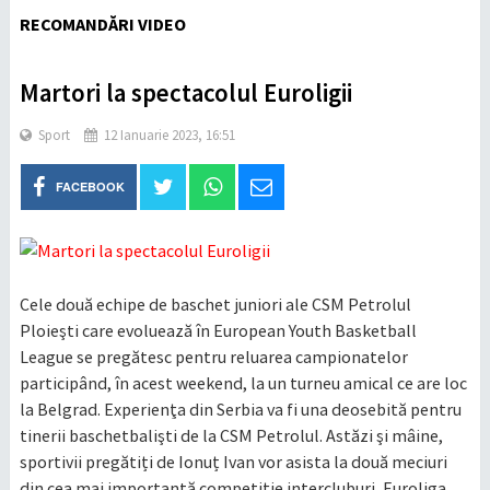
RECOMANDĂRI VIDEO
Martori la spectacolul Euroligii
Sport
12 Ianuarie 2023, 16:51
FACEBOOK
Cele două echipe de baschet juniori ale CSM Petrolul
Ploieşti care evoluează în European Youth Basketball
League se pregătesc pentru reluarea campionatelor
participând, în acest weekend, la un turneu amical ce are loc
la Belgrad. Experienţa din Serbia va fi una deosebită pentru
tinerii baschetbalişti de la CSM Petrolul. Astăzi şi mâine,
sportivii pregătiți de Ionuț Ivan vor asista la două meciuri
din cea mai importantă competiţie intercluburi, Euroliga.