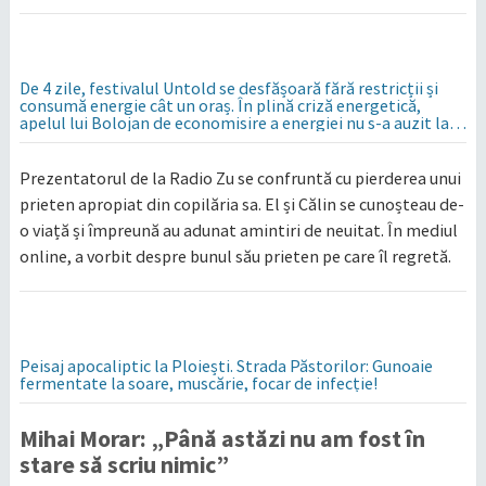
De 4 zile, festivalul Untold se desfășoară fără restricții și
consumă energie cât un oraș. În plină criză energetică,
apelul lui Bolojan de economisire a energiei nu s-a auzit la
Cluj, în orașul condus de colegul de partid, Emil Boc
Prezentatorul de la Radio Zu se confruntă cu pierderea unui
prieten apropiat din copilăria sa. El și Călin se cunoșteau de-
o viață și împreună au adunat amintiri de neuitat. În mediul
online, a vorbit despre bunul său prieten pe care îl regretă.
Peisaj apocaliptic la Ploiești. Strada Păstorilor: Gunoaie
fermentate la soare, muscărie, focar de infecție!
Mihai Morar: „Până astăzi nu am fost în
stare să scriu nimic”