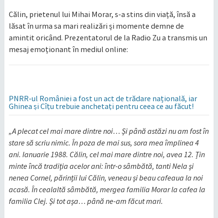
Călin, prietenul lui Mihai Morar, s-a stins din viață, însă a
lăsat în urma sa mari realizări și momente demne de
amintit oricând. Prezentatorul de la Radio Zu a transmis un
mesaj emoționant în mediul online:
PNRR-ul României a fost un act de trădare națională, iar
Ghinea și Cîțu trebuie anchetați pentru ceea ce au făcut!
„A plecat cel mai mare dintre noi… Și până astăzi nu am fost în
stare să scriu nimic. În poza de mai sus, sora mea împlinea 4
ani. Ianuarie 1988. Călin, cel mai mare dintre noi, avea 12. Țin
minte încă tradiția acelor ani: într-o sâmbătă, tanti Nela și
nenea Cornel, părinții lui Călin, veneau și beau cafeaua la noi
acasă. În cealaltă sâmbătă, mergea familia Morar la cafea la
familia Clej. Și tot așa… până ne-am făcut mari.