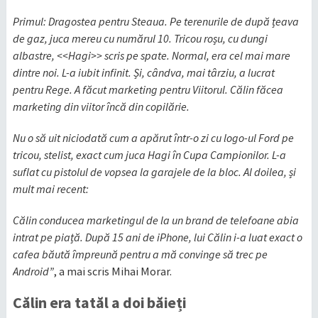
Primul: Dragostea pentru Steaua. Pe terenurile de după țeava
de gaz, juca mereu cu numărul 10. Tricou roșu, cu dungi
albastre, <<Hagi>> scris pe spate. Normal, era cel mai mare
dintre noi. L-a iubit infinit. Și, cândva, mai târziu, a lucrat
pentru Rege. A făcut marketing pentru Viitorul. Călin făcea
marketing din viitor încă din copilărie.
Nu o să uit niciodată cum a apărut într-o zi cu logo-ul Ford pe
tricou, stelist, exact cum juca Hagi în Cupa Campionilor. L-a
suflat cu pistolul de vopsea la garajele de la bloc. Al doilea, și
mult mai recent:
Călin conducea marketingul de la un brand de telefoane abia
intrat pe piață. După 15 ani de iPhone, lui Călin i-a luat exact o
cafea băută împreună pentru a mă convinge să trec pe
Android”
, a mai scris Mihai Morar.
Călin era tatăl a doi băieți