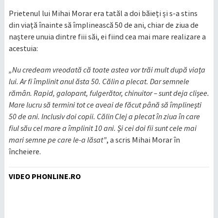
Prietenul lui Mihai Morar era tatăl a doi băieți și s-a stins
din viață înainte să împlinească 50 de ani, chiar de ziua de
naștere unuia dintre fiii săi, ei fiind cea mai mare realizare a
acestuia:
„Nu credeam vreodată că toate astea vor trăi mult după viața
lui. Ar fi împlinit anul ăsta 50. Călin a plecat. Dar semnele
rămân. Rapid, galopant, fulgerător, chinuitor – sunt deja clișee.
Mare lucru să termini tot ce aveai de făcut până să împlinești
50 de ani. Inclusiv doi copii. Călin Clej a plecat în ziua în care
fiul său cel mare a împlinit 10 ani. Și cei doi fii sunt cele mai
mari semne pe care le-a lăsat”
, a scris Mihai Morar în
încheiere.
VIDEO PHONLINE.RO