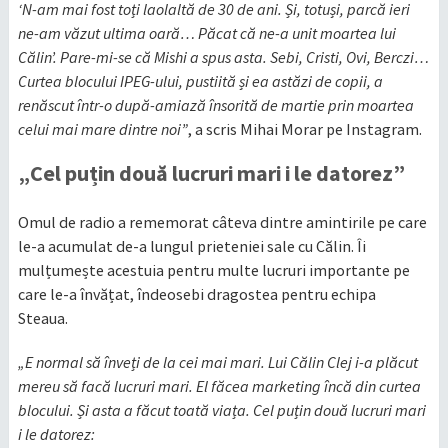
‘N-am mai fost toți laolaltă de 30 de ani. Și, totuși, parcă ieri
ne-am văzut ultima oară… Păcat că ne-a unit moartea lui
Călin’. Pare-mi-se că Mishi a spus asta. Sebi, Cristi, Ovi, Berczi…
Curtea blocului IPEG-ului, pustiită și ea astăzi de copii, a
renăscut într-o după-amiază însorită de martie prin moartea
celui mai mare dintre noi”
, a scris Mihai Morar pe Instagram.
„Cel puțin două lucruri mari i le datorez”
Omul de radio a rememorat câteva dintre amintirile pe care
le-a acumulat de-a lungul prieteniei sale cu Călin. Îi
mulțumește acestuia pentru multe lucruri importante pe
care le-a învățat, îndeosebi dragostea pentru echipa
Steaua.
„E normal să înveți de la cei mai mari. Lui Călin Clej i-a plăcut
mereu să facă lucruri mari. El făcea marketing încă din curtea
blocului. Și asta a făcut toată viața. Cel puțin două lucruri mari
i le datorez: