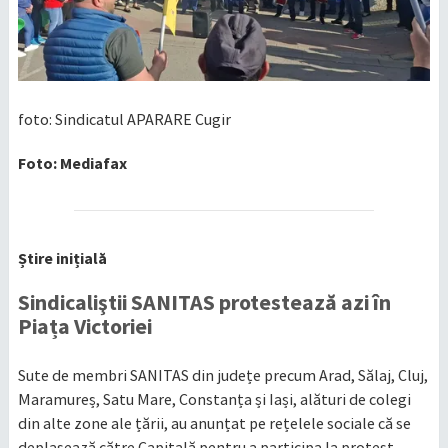
foto: Sindicatul APARARE Cugir
Foto: Mediafax
Știre inițială
Sindicaliştii SANITAS protestează azi în
Piața Victoriei
Sute de membri SANITAS din județe precum Arad, Sălaj, Cluj,
Maramureș, Satu Mare, Constanța și Iași, alături de colegi
din alte zone ale țării, au anunțat pe rețelele sociale că se
deplasează către Capitală pentru a participa la protest.