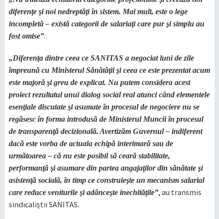
diferenţe şi noi nedreptăţi în sistem. Mai mult, este o lege
incompletă – există categorii de salariaţi care pur şi simplu au
.
fost omise”
„Diferenţa dintre ceea ce SANITAS a negociat luni de zile
împreună cu Ministerul Sănătăţii şi ceea ce este prezentat acum
este majoră şi greu de explicat. Nu putem considera acest
proiect rezultatul unui dialog social real atunci când elementele
esenţiale discutate şi asumate în procesul de negociere nu se
regăsesc în forma introdusă de Ministerul Muncii în procesul
de transparenţă decizională. Avertizăm Guvernul – indiferent
dacă este vorba de actuala echipă interimară sau de
următoarea – că nu este posibil să ceară stabilitate,
performanţă şi asumare din partea angajaţilor din sănătate şi
asistenţă socială, în timp ce construieşte un mecanism salarial
, au transmis
care reduce veniturile şi adânceşte inechităţile”
sindicaliştii SANITAS.