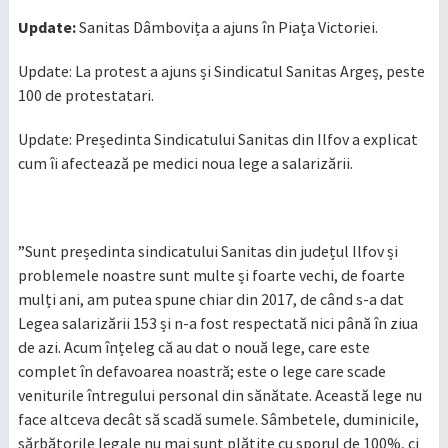
Update:
Sanitas Dâmbovița a ajuns în Piața Victoriei.
Update: La protest a ajuns și Sindicatul Sanitas Argeș, peste
100 de protestatari.
Update: Președinta Sindicatului Sanitas din Ilfov a explicat
cum îi afectează pe medici noua lege a salarizării.
”Sunt președinta sindicatului Sanitas din județul Ilfov și
problemele noastre sunt multe și foarte vechi, de foarte
mulți ani, am putea spune chiar din 2017, de când s-a dat
Legea salarizării 153 și n-a fost respectată nici până în ziua
de azi. Acum înțeleg că au dat o nouă lege, care este
complet în defavoarea noastră; este o lege care scade
veniturile întregului personal din sănătate. Această lege nu
face altceva decât să scadă sumele. Sâmbetele, duminicile,
sărbătorile legale nu mai sunt plătite cu sporul de 100%, ci