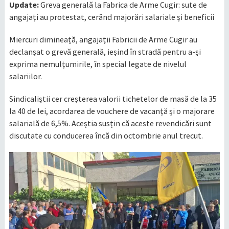
Update:
Greva generală la Fabrica de Arme Cugir: sute de
angajați au protestat, cerând majorări salariale și beneficii
Miercuri dimineață, angajații Fabricii de Arme Cugir au
declanșat o grevă generală, ieșind în stradă pentru a-și
exprima nemulțumirile, în special legate de nivelul
salariilor.
Sindicaliștii cer creșterea valorii tichetelor de masă de la 35
la 40 de lei, acordarea de vouchere de vacanță și o majorare
salarială de 6,5%. Aceștia susțin că aceste revendicări sunt
discutate cu conducerea încă din octombrie anul trecut.