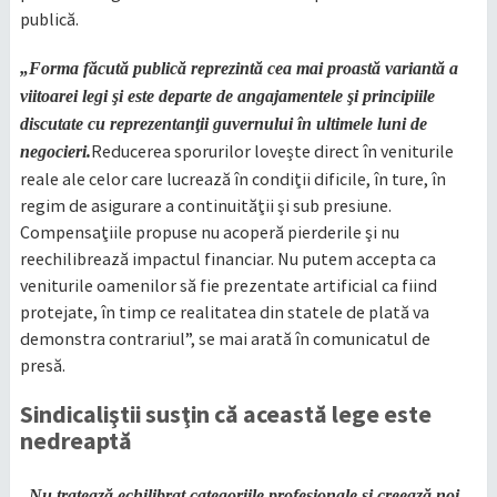
publică.
„Forma făcută publică reprezintă cea mai proastă variantă a
viitoarei legi şi este departe de angajamentele şi principiile
discutate cu reprezentanţii guvernului în ultimele luni de
Reducerea sporurilor loveşte direct în veniturile
negocieri.
reale ale celor care lucrează în condiţii dificile, în ture, în
regim de asigurare a continuităţii şi sub presiune.
Compensaţiile propuse nu acoperă pierderile şi nu
reechilibrează impactul financiar. Nu putem accepta ca
veniturile oamenilor să fie prezentate artificial ca fiind
protejate, în timp ce realitatea din statele de plată va
demonstra contrariul”, se mai arată în comunicatul de
presă.
Sindicaliştii susţin că această lege este
nedreaptă
„Nu tratează echilibrat categoriile profesionale şi creează noi