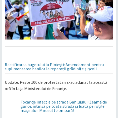
Rectificarea bugetului la Ploiești: Amendament pentru
suplimentarea banilor la reparații grădinițe și școli
Update: Peste 100 de protestatari s-au adunat la această
oră în fața Ministerului de Finanțe.
Focar de infecție pe strada Bahluiului! Zeamă de
gunoi, întinsă pe toata strada și luată pe roțile
mașinilor. Mirosul te omoară!