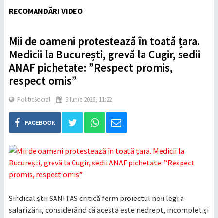
RECOMANDĂRI VIDEO
Mii de oameni protestează în toată țara.
Medicii la București, grevă la Cugir, sedii
ANAF pichetate: ”Respect promis,
respect omis”
Politic
Social
3 Iunie 2026, 11:22
FACEBOOK
Sindicaliștii SANITAS critică ferm proiectul noii legi a
salarizării, considerând că acesta este nedrept, incomplet și