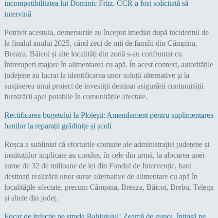
incompatibilitatea lui Dominic Fritz. CCR a fost solicitată să
intervină
Potrivit acestuia, demersurile au început imediat după incidentul de
la finalul anului 2025, când zeci de mii de familii din Câmpina,
Breaza, Băicoi și alte localități din zonă s-au confruntat cu
întreruperi majore în alimentarea cu apă. În acest context, autoritățile
județene au lucrat la identificarea unor soluții alternative și la
susținerea unui proiect de investiții destinat asigurării continuității
furnizării apei potabile în comunitățile afectate.
Rectificarea bugetului la Ploiești: Amendament pentru suplimentarea
banilor la reparații grădinițe și școli
Roșca a subliniat că eforturile comune ale administrației județene și
instituțiilor implicate au condus, în cele din urmă, la alocarea unei
sume de 32 de milioane de lei din Fondul de Intervenție, bani
destinați realizării unor surse alternative de alimentare cu apă în
localitățile afectate, precum Câmpina, Breaza, Băicoi, Brebu, Telega
și altele din județ.
Focar de infecție pe strada Bahluiului! Zeamă de gunoi, întinsă pe