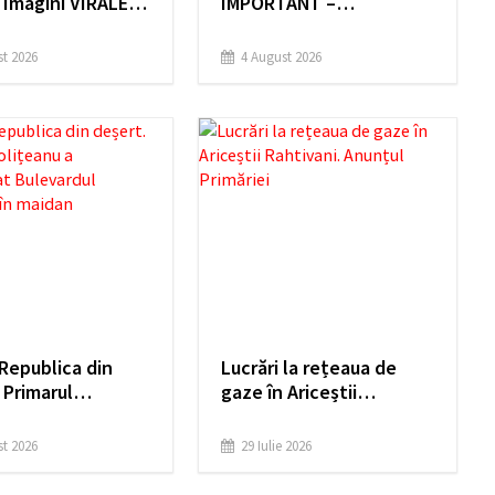
 Imagini VIRALE
IMPORTANT –
nse de Salvamont
Întreruperea alimentării
a
cu apă
t 2026
4 August 2026
Republica din
Lucrări la rețeaua de
 Primarul
gaze în Ariceștii
nu a transformat
Rahtivani. Anunțul
dul Castanilor în
Primăriei
t 2026
29 Iulie 2026