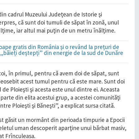
a din cadrul Muzeului Judeţean de Istorie şi
rpres, că sunt doi tumuli de săpat în zonă, unul
lţime, iar altul mai puţin de un metru înălţime.
ape gratis din România și o revând la prețuri de
i „băieți deștepți” din energie de la sud de Dunăre
coi, în primul, pentru că avem doi de săpat, sunt
eosebit acest tumul pentru că este mare. Sunt doi
 de Ploieşti şi acesta este unul dintre ei. Aceasta
arte din elita acestui grup, a acestei comunităţi
tre Ploieşti şi Băneşti”, a explicat sursa citată.
ost găsit un mormânt din perioada timpurie a Epocii
heletul uman descoperit aparţine unui bărbat masiv,
at Frînculeasa.