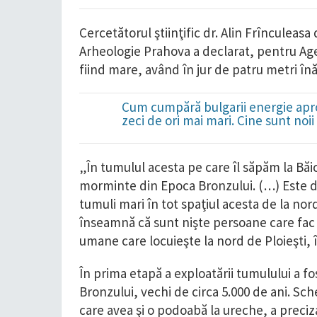
Cercetătorul ştiinţific dr. Alin Frînculeas
Arheologie Prahova a declarat, pentru Age
fiind mare, având în jur de patru metri înă
Cum cumpără bulgarii energie apro
zeci de ori mai mari. Cine sunt noi
„În tumulul acesta pe care îl săpăm la Băi
morminte din Epoca Bronzului. (…) Este d
tumuli mari în tot spaţiul acesta de la nord
înseamnă că sunt nişte persoane care fac p
umane care locuieşte la nord de Ploieşti, în
În prima etapă a exploatării tumulului a f
Bronzului, vechi de circa 5.000 de ani. Sc
care avea şi o podoabă la ureche, a preciz