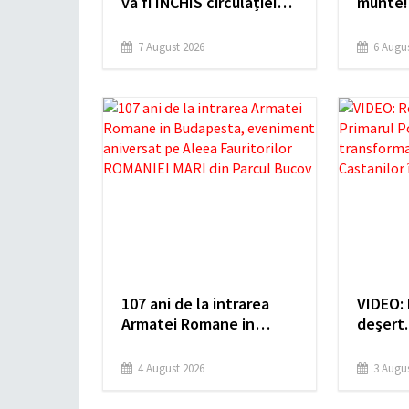
va fi ÎNCHIS circulației
munte!
auto în weekend, de la
surpri
Catedrală, până la Gara
Prahov
7 August 2026
6 Augus
de Sud
107 ani de la intrarea
VIDEO: 
Armatei Romane in
deșert.
Budapesta, eveniment
Polițea
aniversat pe Aleea
Bulevar
4 August 2026
3 Augus
Fauritorilor ROMANIEI
maidan
MARI din Parcul Bucov