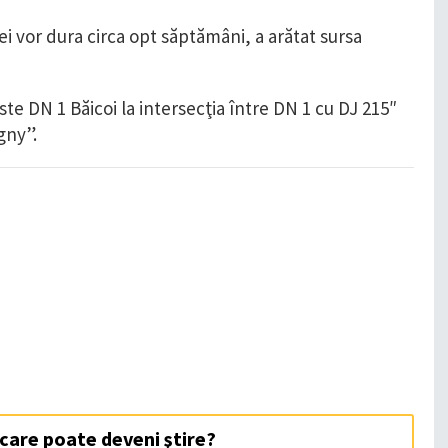
i vor dura circa opt săptămâni, a arătat sursa
te DN 1 Băicoi la intersecţia între DN 1 cu DJ 215″
gny”.
 care poate deveni ştire?