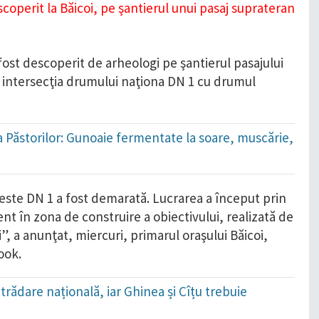
ost descoperit de arheologi pe şantierul pasajului
la intersecţia drumului naţiona DN 1 cu drumul
ada Păstorilor: Gunoaie fermentate la soare, muscărie,
peste DN 1 a fost demarată. Lucrarea a început prin
nt în zona de construire a obiectivului, realizată de
i”, a anunţat, miercuri, primarul oraşului Băicoi,
ook.
trădare națională, iar Ghinea și Cîțu trebuie
!