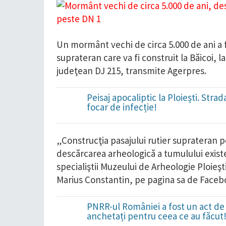
Un mormânt vechi de circa 5.000 de ani a f
suprateran care va fi construit la Băicoi, 
judeţean DJ 215, transmite Agerpres.
Peisaj apocaliptic la Ploiești. Str
focar de infecție!
„Construcţia pasajului rutier suprateran 
descărcarea arheologică a tumulului existe
specialiştii Muzeului de Arheologie Ploieşt
Marius Constantin, pe pagina sa de Faceb
PNRR-ul României a fost un act de 
anchetați pentru ceea ce au făcut