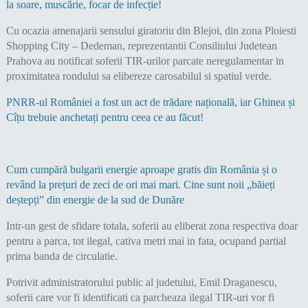
la soare, muscărie, focar de infecție!
Cu ocazia amenajarii sensului giratoriu din Blejoi, din zona Ploiesti
Shopping City – Dedeman, reprezentantii Consiliului Judetean
Prahova au notificat soferii TIR-urilor parcate neregulamentar in
proximitatea rondului sa elibereze carosabilul si spatiul verde.
PNRR-ul României a fost un act de trădare națională, iar Ghinea și
Cîțu trebuie anchetați pentru ceea ce au făcut!
Cum cumpără bulgarii energie aproape gratis din România și o
revând la prețuri de zeci de ori mai mari. Cine sunt noii „băieți
deștepți” din energie de la sud de Dunăre
Intr-un gest de sfidare totala, soferii au eliberat zona respectiva doar
pentru a parca, tot ilegal, cativa metri mai in fata, ocupand partial
prima banda de circulatie.
Potrivit administratorului public al judetului, Emil Draganescu,
soferii care vor fi identificati ca parcheaza ilegal TIR-uri vor fi