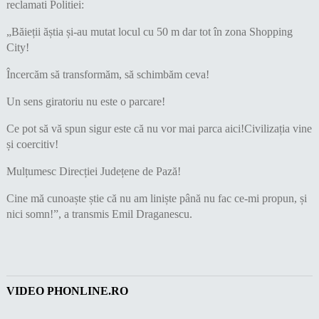
reclamati Politiei:
„Băieții ăștia și-au mutat locul cu 50 m dar tot în zona Shopping
City!
Încercăm să transformăm, să schimbăm ceva!
Un sens giratoriu nu este o parcare!
Ce pot să vă spun sigur este că nu vor mai parca aici!Civilizația vine
și coercitiv!
Mulțumesc Direcției Județene de Pază!
Cine mă cunoaște știe că nu am liniște până nu fac ce-mi propun, și
nici somn!”, a transmis Emil Draganescu.
VIDEO PHONLINE.RO