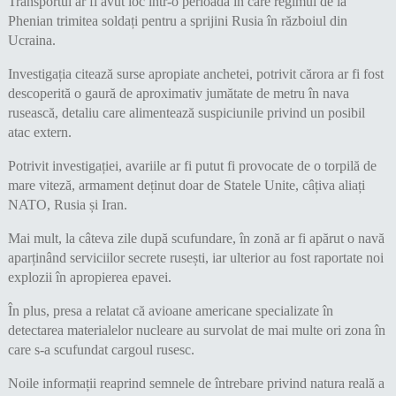
Transportul ar fi avut loc într-o perioadă în care regimul de la
Phenian trimitea soldați pentru a sprijini Rusia în războiul din
Ucraina.
Investigația citează surse apropiate anchetei, potrivit cărora ar fi fost
descoperită o gaură de aproximativ jumătate de metru în nava
rusească, detaliu care alimentează suspiciunile privind un posibil
atac extern.
Potrivit investigației, avariile ar fi putut fi provocate de o torpilă de
mare viteză, armament deținut doar de Statele Unite, câțiva aliați
NATO, Rusia și Iran.
Mai mult, la câteva zile după scufundare, în zonă ar fi apărut o navă
aparținând serviciilor secrete rusești, iar ulterior au fost raportate noi
explozii în apropierea epavei.
În plus, presa a relatat că avioane americane specializate în
detectarea materialelor nucleare au survolat de mai multe ori zona în
care s-a scufundat cargoul rusesc.
Noile informații reaprind semnele de întrebare privind natura reală a