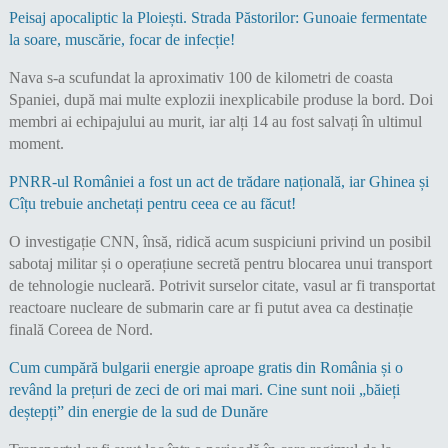
Peisaj apocaliptic la Ploiești. Strada Păstorilor: Gunoaie fermentate
la soare, muscărie, focar de infecție!
Nava s-a scufundat la aproximativ 100 de kilometri de coasta
Spaniei, după mai multe explozii inexplicabile produse la bord. Doi
membri ai echipajului au murit, iar alți 14 au fost salvați în ultimul
moment.
PNRR-ul României a fost un act de trădare națională, iar Ghinea și
Cîțu trebuie anchetați pentru ceea ce au făcut!
O investigație CNN, însă, ridică acum suspiciuni privind un posibil
sabotaj militar și o operațiune secretă pentru blocarea unui transport
de tehnologie nucleară. Potrivit surselor citate, vasul ar fi transportat
reactoare nucleare de submarin care ar fi putut avea ca destinație
finală Coreea de Nord.
Cum cumpără bulgarii energie aproape gratis din România și o
revând la prețuri de zeci de ori mai mari. Cine sunt noii „băieți
deștepți” din energie de la sud de Dunăre