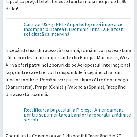
faptul că prețul biletelor este foarte mic și începe de la 99
de lei!
Cum vor USR şi PNL- Aripa Bolojan să împiedice
incompatibilitatea lui Dominic Fritz. CCR a fost
solicitată să intervină
Începând chiar din această toamnă, românii vor putea zbura
către noi destinații importante din Europa. Mai precis, Wizz
Air va oferi patru noi zboruri de pe Aeroportul Internațional
Iași, dintre care trei vor fi disponibile începând chiar din
luna octombrie. Românii vor putea zbura către Copenhaga
(Danemarca), Praga (Cehia) și Valencia (Spania), începând
din această toamnă.
Rectificarea bugetului la Ploiești: Amendament
pentru suplimentarea banilor la reparații grădinițe
și școli
Zborul Iași – Copenhaga va fi disponibil începând din 27