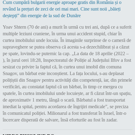
Cum cumpără bulgarii energie aproape gratis din România și o
revând la prețuri de zeci de ori mai mari. Cine sunt noii „băieți
deștepți” din energie de la sud de Dunăre
Yoav Shtern (70 de ani) a murit în urmă cu trei ani, după ce a suferit
multiple leziuni craniene, în urma unui accident stupid, chiar în
curtea imobilului unde locuia. În imaginile surprinse de o cameră de
supraveghere se putea observa că acesta s-a dezechilibrat și a căzut
pe spate, lovindu-se puternic la cap. „La data de 18 aprilie (2022 –
), în jurul orei 18:28, Inspectoratul de Poliție al Județului Ilfov a fost
sesizat cu privire la faptul că, în curtea unui imobil din comuna
Snagov, un bărbat este inconștient. La fața locului, s-au deplasat
polițiștii din Snagov pentru activități din competență, iar, din primele
verificări, au constatat faptul că un bărbat, în timp ce mergea cu
spatele, în curtea imobilului unde locuiește, ar fi căzut într-un spațiu,
de aproximativ 1 metru, lângă o scară. Bărbatul a fost transportat
imediat la spital, pentru acordarea de îngrijiri medicale”, se preciza
în comunicatul poliției. Milionarul a fost transferat în Israel, într-o
încercare disperată de salvare, însă eforturile au fost în zadar.