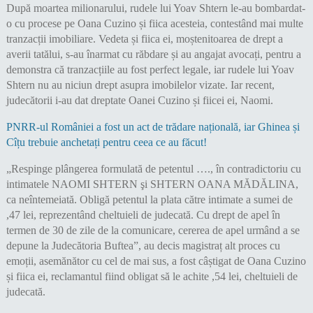
După moartea milionarului, rudele lui Yoav Shtern le-au bombardat-
o cu procese pe Oana Cuzino și fiica acesteia, contestând mai multe
tranzacții imobiliare. Vedeta și fiica ei, moștenitoarea de drept a
averii tatălui, s-au înarmat cu răbdare și au angajat avocați, pentru a
demonstra că tranzacțiile au fost perfect legale, iar rudele lui Yoav
Shtern nu au niciun drept asupra imobilelor vizate. Iar recent,
judecătorii i-au dat dreptate Oanei Cuzino și fiicei ei, Naomi.
PNRR-ul României a fost un act de trădare națională, iar Ghinea și
Cîțu trebuie anchetați pentru ceea ce au făcut!
„Respinge plângerea formulată de petentul …., în contradictoriu cu
intimatele NAOMI SHTERN şi SHTERN OANA MĂDĂLINA,
ca neîntemeiată. Obligă petentul la plata către intimate a sumei de
,47 lei, reprezentând cheltuieli de judecată. Cu drept de apel în
termen de 30 de zile de la comunicare, cererea de apel urmând a se
depune la Judecătoria Buftea”, au decis magistraț alt proces cu
emoții, asemănător cu cel de mai sus, a fost câștigat de Oana Cuzino
și fiica ei, reclamantul fiind obligat să le achite ,54 lei, cheltuieli de
judecată.