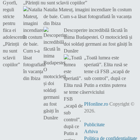
„Părinții nu sunt sclavii copiilor”
Natalia Mateuț, imagini incendiare în costum
de baie. Cum s-a lăsat fotografiată în vacanța
din Ibiza
Descoperire incredibilă făcută în
inima Budapestei. O motocicletă și
doi soldați germani au fost găsiți în
Dunăre
„Toată lumea este
speriată”. Elita rusă se
teme că FSB „scapă de
sub control”, după ce
Putin a extins puterea
serviciului
PHonline.ro
Copyright ©
2026.
Publicitate
Arhiva
Politica de confidențialitate