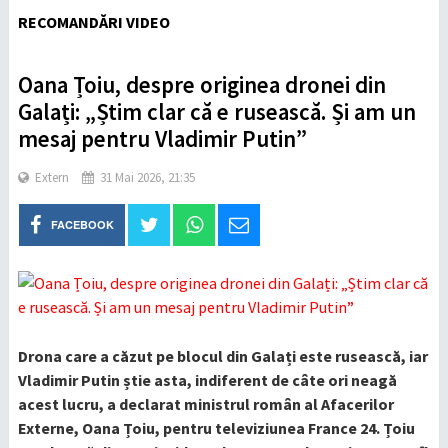
RECOMANDĂRI VIDEO
Oana Țoiu, despre originea dronei din
Galați: „Știm clar că e rusească. Și am un
mesaj pentru Vladimir Putin”
Extern
31 Mai 2026, 21:35
FACEBOOK
Drona care a căzut pe blocul din Galați este rusească, iar
Vladimir Putin știe asta, indiferent de câte ori neagă
acest lucru, a declarat ministrul român al Afacerilor
Externe, Oana Țoiu, pentru televiziunea France 24. Țoiu