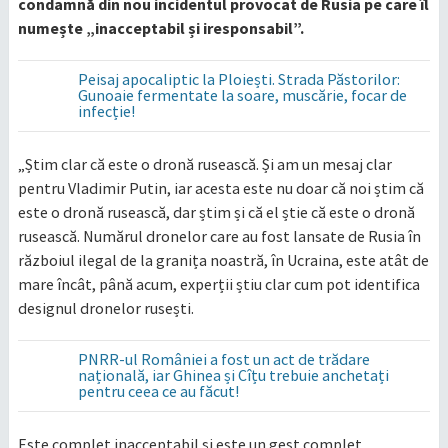
condamnă din nou incidentul provocat de Rusia pe care îl
numește „inacceptabil și iresponsabil”.
Peisaj apocaliptic la Ploiești. Strada Păstorilor:
Gunoaie fermentate la soare, muscărie, focar de
infecție!
„Știm clar că este o dronă rusească. Și am un mesaj clar
pentru Vladimir Putin, iar acesta este nu doar că noi știm că
este o dronă rusească, dar știm și că el știe că este o dronă
rusească. Numărul dronelor care au fost lansate de Rusia în
războiul ilegal de la granița noastră, în Ucraina, este atât de
mare încât, până acum, experții știu clar cum pot identifica
designul dronelor rusești.
PNRR-ul României a fost un act de trădare
națională, iar Ghinea și Cîțu trebuie anchetați
pentru ceea ce au făcut!
Este complet inacceptabil și este un gest complet