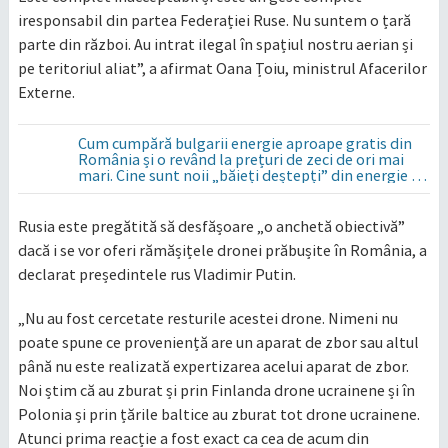
iresponsabil din partea Federației Ruse. Nu suntem o țară
parte din război. Au intrat ilegal în spațiul nostru aerian și
pe teritoriul aliat”, a afirmat Oana Țoiu, ministrul Afacerilor
Externe.
Cum cumpără bulgarii energie aproape gratis din
România și o revând la prețuri de zeci de ori mai
mari. Cine sunt noii „băieți deștepți” din energie de
la sud de Dunăre
Rusia este pregătită să desfășoare „o anchetă obiectivă”
dacă i se vor oferi rămășițele dronei prăbușite în România, a
declarat președintele rus Vladimir Putin.
„Nu au fost cercetate resturile acestei drone. Nimeni nu
poate spune ce proveniență are un aparat de zbor sau altul
până nu este realizată expertizarea acelui aparat de zbor.
Noi știm că au zburat și prin Finlanda drone ucrainene și în
Polonia și prin țările baltice au zburat tot drone ucrainene.
Atunci prima reacție a fost exact ca cea de acum din