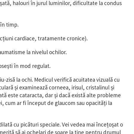
tă, halouri în jurul luminilor, dificultate la condus
în timp.
ecțiuni cardiace, tratamente cronice).
aumatisme la nivelul ochilor.
osești în mod regulat.
zisă la ochi. Medicul verifică acuitatea vizuală cu
ulară și examinează corneea, irisul, cristalinul și
sată este cataracta, dar și dacă există alte probleme
i, cum ar fi început de glaucom sau opacități la
ilată cu picături speciale. Vei vedea mai încețoșat o
merită să ai ochelari de soare la tine pentru drumul