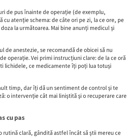
turi de pus înainte de operație (de exemplu,
 cu atenție schema: de câte ori pe zi, la ce ore, pe
a doza la următoarea. Mai bine anunți medicul și
tipul de anestezie, se recomandă de obicei să nu
e operație. Vei primi instrucțiuni clare: de la ce oră
i lichidele, ce medicamente îți poți lua totuși
mult timp, dar îți dă un sentiment de control și te
: o intervenție cât mai liniștită și o recuperare care
as cu pas
 rutină clară, gândită astfel încât să știi mereu ce