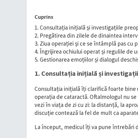
Cuprins
1. Consultația inițială și investigațiile preo
2. Pregătirea din zilele de dinaintea interv
3. Ziua operației și ce se întâmplă pas cu 
4. Îngrijirea ochiului operat și regulile de 
5. Gestionarea emoțiilor și dialogul desch
1. Consultația inițială și investigați
Consultația inițială îți clarifică foarte bine
operația de cataractă. Oftalmologul nu se u
vezi în viața de zi cu zi: la distanță, la a
discuție contează la fel de mult ca aparate
La început, medicul îți va pune întrebări 