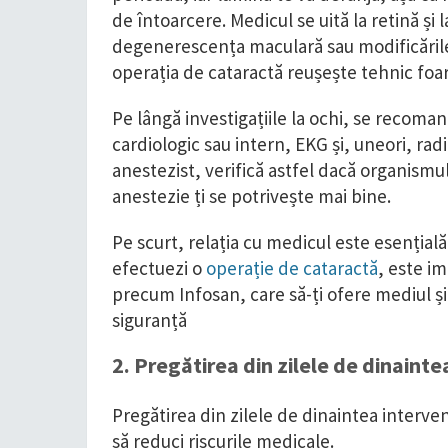
de întoarcere. Medicul se uită la retină ș
degenerescența maculară sau modificările
operația de cataractă reușește tehnic foar
Pe lângă investigațiile la ochi, se recoma
cardiologic sau intern, EKG și, uneori, r
anestezist, verifică astfel dacă organismul
anestezie ți se potrivește mai bine.
Pe scurt, relația cu medicul este esențială
efectuezi o
operație de cataractă
, este im
precum Infosan, care să-ți ofere mediul și 
siguranță
2. Pregătirea din zilele de dinainte
Pregătirea din zilele de dinaintea intervenți
să reduci riscurile medicale.