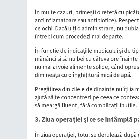
În multe cazuri, primești o rețetă cu pică
antiinflamatoare sau antibiotice). Respectă
ce ochi. Dacă uiți o administrare, nu dubl
întrebi cum procedezi mai departe.
În funcție de indicațiile medicului și de 
mănânci și să nu bei cu câteva ore înainte d
nu mai ai voie alimente solide, când opreșt
dimineața cu o înghițitură mică de apă.
Pregătirea din zilele de dinainte nu îți ia 
ajută să te concentrezi pe ceea ce contează
să meargă fluent, fără complicații inutile.
3. Ziua operației și ce se întâmplă p
În ziua operației, totul se derulează după o