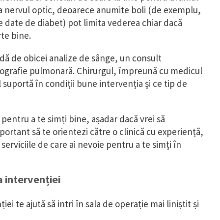
i la nervul optic, deoarece anumite boli (de exemplu,
 date de diabet) pot limita vederea chiar dacă
te bine.
ndă de obicei analize de sânge, un consult
adiografie pulmonară. Chirurgul, împreună cu medicul
 suportă în condiții bune intervenția și ce tip de
 pentru a te simți bine, așadar dacă vrei să
portant să te orientezi către o clinică cu experiență,
serviciile de care ai nevoie pentru a te simți în
a intervenției
ei te ajută să intri în sala de operație mai liniștit și