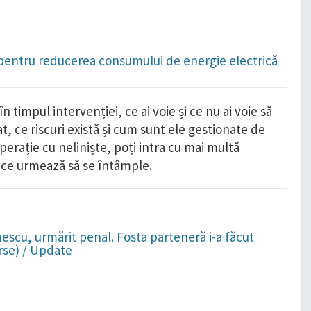
pentru reducerea consumului de energie electrică
în timpul intervenției, ce ai voie și ce nu ai voie să
at, ce riscuri există și cum sunt ele gestionate de
operație cu neliniște, poți intra cu mai multă
s, ce urmează să se întâmple.
mescu, urmărit penal. Fosta parteneră i-a făcut
rse) / Update