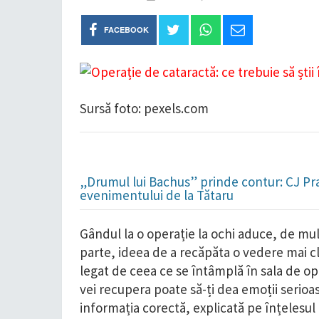
FACEBOOK
Sursă foto: pexels.com
„Drumul lui Bachus” prinde contur: CJ Pr
evenimentului de la Tătaru
Gândul la o operație la ochi aduce, de mul
parte, ideea de a recăpăta o vedere mai cl
legat de ceea ce se întâmplă în sala de op
vei recupera poate să-ți dea emoții serioas
informația corectă, explicată pe înțelesul 