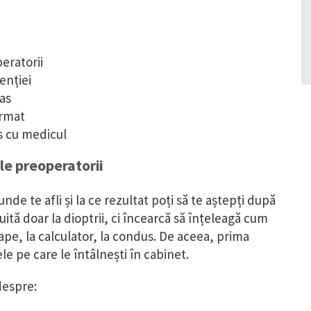
peratorii
enției
pas
urmat
is cu medicul
ile preoperatorii
 unde te afli și la ce rezultat poți să te aștepți după
ită doar la dioptrii, ci încearcă să înțeleagă cum
proape, la calculator, la condus. De aceea, prima
le pe care le întâlnești în cabinet.
despre: