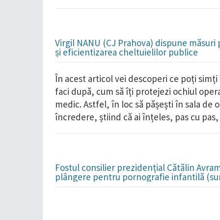
Virgil NANU (CJ Prahova) dispune măsuri 
și eficientizarea cheltuielilor publice
În acest articol vei descoperi ce poți simți 
faci după, cum să îți protejezi ochiul oper
medic. Astfel, în loc să pășești în sala de 
încredere, știind că ai înțeles, pas cu pa
Fostul consilier prezidențial Cătălin Avra
plângere pentru pornografie infantilă (su