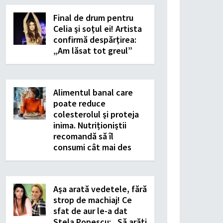
Final de drum pentru
Celia și soțul ei! Artista
confirmă despărțirea:
„Am lăsat tot greul”
Alimentul banal care
poate reduce
colesterolul și proteja
inima. Nutriționiștii
recomandă să îl
consumi cât mai des
Așa arată vedetele, fără
strop de machiaj! Ce
sfat de aur le-a dat
Stela Popescu: „Să arăți