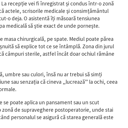
 La recepție vei fi înregistrat și condus într-o zonă
ică actele, scrisorile medicale și consimțământul
cut-o deja. O asistentă îți măsoară tensiunea
hipa medicală să știe exact de unde pornește.
 pe masa chirurgicală, pe spate. Mediul poate părea
șnuită să explice tot ce se întâmplă. Zona din jurul
ică câmpuri sterile, astfel încât doar ochiul rămâne
, umbre sau culori, însă nu ar trebui să simți
siune sau senzația că cineva „lucrează” la ochi, ceea
ormale.
ape se poate aplica un pansament sau un scut
-o zonă de supraveghere postoperatorie, unde stai
când personalul se asigură că starea generală este