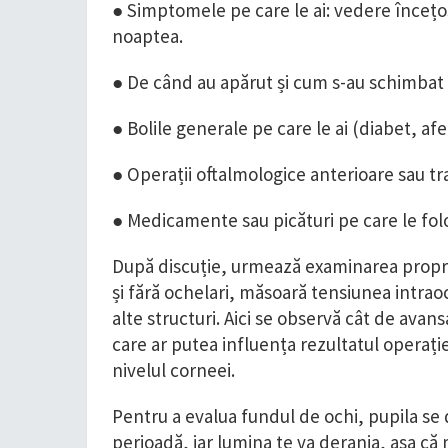
● Simptomele pe care le ai: vedere încețoșa
noaptea.
● De când au apărut și cum s-au schimbat 
● Bolile generale pe care le ai (diabet, af
● Operații oftalmologice anterioare sau tr
● Medicamente sau picături pe care le fol
După discuție, urmează examinarea propriu-
și fără ochelari, măsoară tensiunea intraoc
alte structuri. Aici se observă cât de avan
care ar putea influența rezultatul operație
nivelul corneei.
Pentru a evalua fundul de ochi, pupila se d
perioadă, iar lumina te va deranja, așa că 