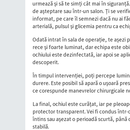
urmează și să te simți cât mai în siguranță.
de așteptare sau într-un salon. Ți se verif
informat, pe care îl semnezi dacă nu ai fă
arterială, pulsul și glicemia pentru ca ec
Odată intrat în sala de operație, te așezi
rece și foarte luminat, dar echipa este obi
ochiului este dezinfectată, iar apoi se apl
descoperit.
În timpul intervenției, poți percepe lumină
durere. Este posibil să apară o ușoară pre
ce corespunde manevrelor chirurgicale n
La final, ochiul este curățat, iar pe pleo
protector transparent. Vei fi condus într
întins sau așezat o perioadă scurtă, până 
stabilă.