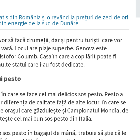
is din România și o revând la prețuri de zeci de ori
 din energie de la sud de Dunăre
or să facă drumeții, dar și pentru turiștii care vor
e vară. Locul are plaje superbe. Genova este
stofor Columb. Casa în care a copilărit poate fi
multe statui care i-au fost dedicate.
i pesto
n care se face cel mai delicios sos pesto. Pesto a
 diferența de calitate față de alte locuri în care se
te orașul care găzduiește și Campionatul Mondial de
tește cel mai bun sos pesto din Italia.
 sos pesto în bagajul de mână, trebuie să știe că le