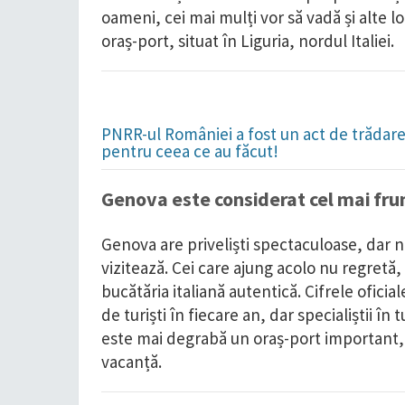
oameni, cei mai mulți vor să vadă și alte 
oraș-port, situat în Liguria, nordul Italiei.
PNRR-ul României a fost un act de trădare 
pentru ceea ce au făcut!
Genova este considerat cel mai frum
Genova are priveliști spectaculoase, dar nu
vizitează. Cei care ajung acolo nu regretă,
bucătăria italiană autentică. Cifrele oficial
de turiști în fiecare an, dar specialiștii î
este mai degrabă un oraș-port important,
vacanță.