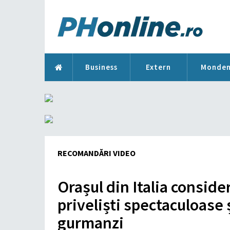
Business
Extern
Monde
RECOMANDĂRI VIDEO
Orașul din Italia conside
priveliști spectaculoase 
gurmanzi