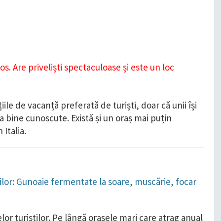
iile de vacanță preferată de turiști, doar că unii își
ja bine cunoscute. Există și un oraș mai puțin
Italia.
orilor: Gunoaie fermentate la soare, muscărie, focar
țelor turiștilor. Pe lângă orașele mari care atrag anual