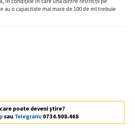
 în condițiile în care una dintre restricții pe
e au o capacitate mai mare de 100 de ml trebuie
 care poate deveni ştire?
p
sau
Telegram
: 0734.908.468