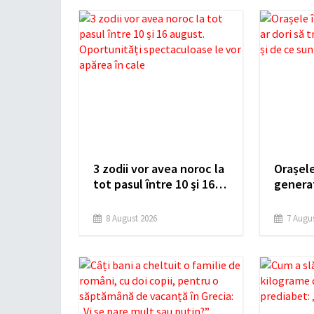
3 zodii vor avea noroc la
Orașele
tot pasul între 10 și 16
generaț
august. Oportunități
trăiască
spectaculoase le vor
și de c
8 August 2026
7 Augus
apărea în cale
de tine