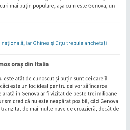
locuri mai puțin populare, așa cum este Genova, un
națională, iar Ghinea și Cîțu trebuie anchetați
os oraș din Italia
 este atât de cunoscut și puțin sunt cei care îl
 căci este un loc ideal pentru cei vor să încerce
e arată în Genova ar fi vizitat de peste trei milioane
n turism cred că nu este neapărat posibil, căci Genova
 tranzitat de mai multe nave de croazieră, decât de