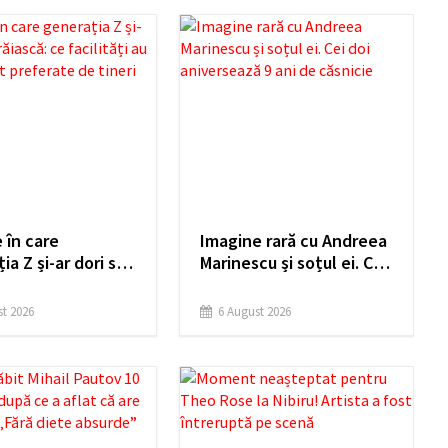
 în care
Imagine rară cu Andreea
ia Z și-ar dori să
Marinescu și soțul ei. Cei
: ce facilități au
doi aniversează 9 ani de
e sunt preferate
căsnicie
t 2026
6 August 2026
ri