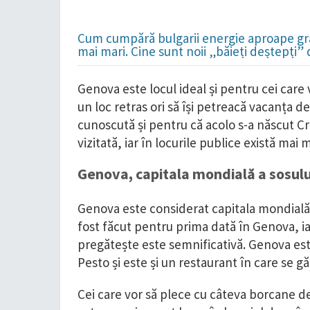
Cum cumpără bulgarii energie aproape grat
mai mari. Cine sunt noii „băieți deștepți”
Genova este locul ideal și pentru cei care v
un loc retras ori să își petreacă vacanța d
cunoscută și pentru că acolo s-a născut Cri
vizitată, iar în locurile publice există mai 
Genova, capitala mondială a sosulu
Genova este considerat capitala mondială î
fost făcut pentru prima dată în Genova, iar
pregătește este semnificativă. Genova es
Pesto și este și un restaurant în care se gă
Cei care vor să plece cu câteva borcane de