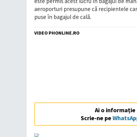
este permis acest lucru în bagajul de mână,
aeroporturi presupune că recipientele car
puse în bagajul de cală.
VIDEO PHONLINE.RO
Ai o informație
Scrie-ne pe
WhatsAp