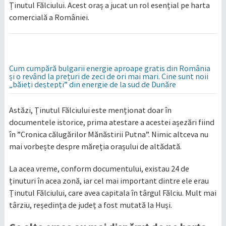
Ținutul Fălciului. Acest oraș a jucat un rol esențial pe harta
comercială a României.
Cum cumpără bulgarii energie aproape gratis din România
și o revând la prețuri de zeci de ori mai mari. Cine sunt noii
„băieți deștepți” din energie de la sud de Dunăre
Astăzi, Ținutul Fălciului este menționat doar în
documentele istorice, prima atestare a acestei așezări fiind
în ”Cronica călugărilor Mănăstirii Putna”. Nimic altceva nu
mai vorbește despre măreția orașului de altădată.
La acea vreme, conform documentului, existau 24 de
ținuturi în acea zonă, iar cel mai important dintre ele erau
Ținutul Fălciului, care avea capitala în târgul Fălciu. Mult mai
târziu, reședința de județ a fost mutată la Huși.