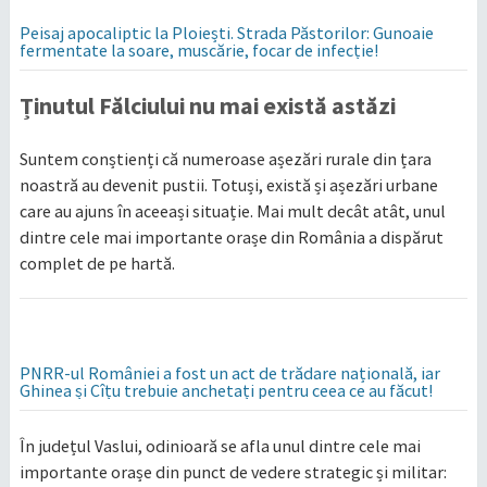
Peisaj apocaliptic la Ploiești. Strada Păstorilor: Gunoaie
fermentate la soare, muscărie, focar de infecție!
Ținutul Fălciului nu mai există astăzi
Suntem conștienți că numeroase așezări rurale din țara
noastră au devenit pustii. Totuși, există și așezări urbane
care au ajuns în aceeași situație. Mai mult decât atât, unul
dintre cele mai importante orașe din România a dispărut
complet de pe hartă.
PNRR-ul României a fost un act de trădare națională, iar
Ghinea și Cîțu trebuie anchetați pentru ceea ce au făcut!
În județul Vaslui, odinioară se afla unul dintre cele mai
importante orașe din punct de vedere strategic și militar: