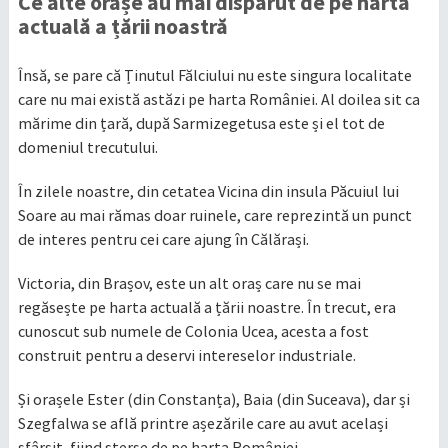
Ce alte orașe au mai dispărut de pe harta
actuală a țării noastră
Însă, se pare că Ținutul Fălciului nu este singura localitate
care nu mai există astăzi pe harta României. Al doilea sit ca
mărime din țară, după Sarmizegetusa este și el tot de
domeniul trecutului.
În zilele noastre, din cetatea Vicina din insula Păcuiul lui
Soare au mai rămas doar ruinele, care reprezintă un punct
de interes pentru cei care ajung în Călărași.
Victoria, din Brașov, este un alt oraș care nu se mai
regăsește pe harta actuală a țării noastre. În trecut, era
cunoscut sub numele de Colonia Ucea, acesta a fost
construit pentru a deservi intereselor industriale.
Și orașele Ester (din Constanța), Baia (din Suceava), dar și
Szegfalwa se află printre așezările care au avut același
sfârșit, fiind șterse de pe harta României.