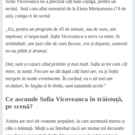
Sofia Vicoveanca nu a precizat câți bani câștigă, pentru un
recital, însă i-am aflat onorariul de la Elena Merișoreanu (74 de
ani), colega ei de scenă:
„Eu, pentru un program de 45 de minute, iau de euro, am
impresar, el negociază. Sofia Vicoveanca a mers cu mine, în
străinătate, am luat câte de euro fiecare, era și departe, oamenii
ne-au plătit și drumul.
Dar, sunt și cazuri când primim și mai mult. Sofia ia tot cam cât
mine, la nunți. Fiecare ne dă după câți bani are, eu și Sofia
mergem la multe evenimente. În curând, eu o să mai am
recitaluri, în Anglia și în Italia, sunt așteptată acolo”
Ce ascunde Sofia Vicoveanca în trăistuță,
pe scenă?
Artista are zeci de costume populare, la care asortează mereu și
câte o trăistuță. Mulți s-au întrebat dacă are numai rol decorativ