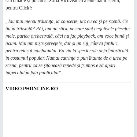
sau chiar e și practică. Sofia Vicoveanca a elucidat misterul,
pentru Click!:
„Iau mai mereu trăistuța, la concerte, urc cu ea și pe scenă. Ce
țin în trăistuță? Păi, am un stick, pe care sunt negativele pieselor
mele, partea orchestrală, căci nu fac playback, am voce bună și
acum. Mai am niște șervețele, dar și un ruj, câteva farduri,
pentru retușul machiajului. Eu vin la spectacole deja îmbrăcată
în costumul popular. Numai catrința o pun înainte de a urca pe
scenă, pentru că se șifonează repede și frumos e să apari
impecabil în fața publicului”.
VIDEO PHONLINE.RO