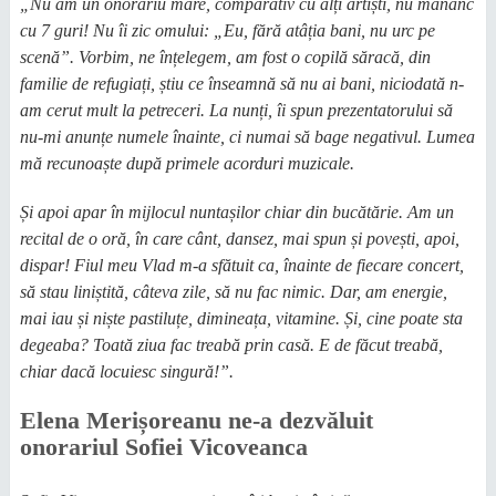
„Nu am un onorariu mare, comparativ cu alți artiști, nu mănânc
cu 7 guri! Nu îi zic omului: „Eu, fără atâția bani, nu urc pe
scenă”. Vorbim, ne înțelegem, am fost o copilă săracă, din
familie de refugiați, știu ce înseamnă să nu ai bani, niciodată n-
am cerut mult la petreceri. La nunți, îi spun prezentatorului să
nu-mi anunțe numele înainte, ci numai să bage negativul. Lumea
mă recunoaște după primele acorduri muzicale.
Și apoi apar în mijlocul nuntașilor chiar din bucătărie. Am un
recital de o oră, în care cânt, dansez, mai spun și povești, apoi,
dispar! Fiul meu Vlad m-a sfătuit ca, înainte de fiecare concert,
să stau liniștită, câteva zile, să nu fac nimic. Dar, am energie,
mai iau și niște pastiluțe, dimineața, vitamine. Și, cine poate sta
degeaba? Toată ziua fac treabă prin casă. E de făcut treabă,
chiar dacă locuiesc singură!”.
Elena Merișoreanu ne-a dezvăluit
onorariul Sofiei Vicoveanca