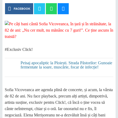
FACEBOOK
#Exclusiv Click!
Peisaj apocaliptic la Ploiești. Strada Păstorilor: Gunoaie
fermentate la soare, muscărie, focar de infecție!
Sofia Vicoveanca are agenda plină de concerte, și acum, la vârsta
de 82 de ani. Nu face playback, precum alți artiști, dimpotrivă,
artista susține, exclusiv pentru Click!, că încă o ține vocea să
cânte neîntrerupt, chiar și o oră. Iar onorariul nu e fix, îl
negociază. Elena Merișoreanu ne-a dezvăluit însă și câți bani