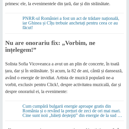
primesc ele, la evenimentele din țară, dar și din străinătate.
PNRR-ul României a fost un act de trădare națională,
iar Ghinea și Cîțu trebuie anchetați pentru ceea ce au
făcut!
Nu are onorariu fix: „Vorbim, ne
înțelegem!”
Solista Sofia Vicoveanca a avut un an plin de concerte, în toată
țara, dar și în străinătate. Și acum, la 82 de ani, cântă și dansează,
având o energie de invidiat. Artista de muzică populară ne-a
vorbit, exclusiv pentru Click!, despre activitatea muzicală, dar și
despre onorariul ei, la evenimente:
Cum cumpără bulgarii energie aproape gratis din
România și o revând la prețuri de zeci de ori mai mari.
Cine sunt noii „băieți deștepți” din energie de la sud de
Dunăre