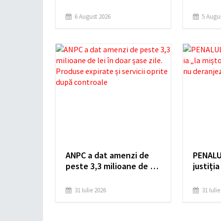
Prahova: Centura
Avrame
Comarnic va fi gata până
penal. 
6 August 2026
5 Augus
la finalul lunii august!
a făcut
pornogr
(surse)
ANPC a dat amenzi de
PENALU
peste 3,3 milioane de lei
justiția
în doar șase zile.
magistr
Produse expirate și
deranj
31 Iulie 2026
31 Iuli
servicii oprite după
controale