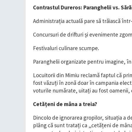
​Contrastul Dureros: Paranghelii vs. Sără
​Administrația actuală pare să trăiască într
​Concursuri de drifturi și evenimente zgo
​Festivaluri culinare scumpe.
​Paranghelii organizate pentru imagine, în
​Locuitorii din Mimiu reclamă faptul că pri
fost văzuți în zonă doar în campania elec
voturile numărate, uitați au fost oamenii, 
​Cetățeni de mâna a treia?
​Dincolo de ignorarea gropilor, situația a 
plâng că sunt tratați ca „cetățeni de mâna 