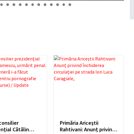
consilier
Primăria Ariceștii
nțial Cătălin
Rahtivani: Anunț privind