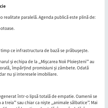
cie
-o realitate paralelă. Agenda publică este plină de:
motoase.
 timp ce infrastructura de bază se prăbușește.
marul și echipa de la „Mișcarea Noii Ploieșteni” au
torală, împărțind promisiuni și zâmbete. Odată
dar nu și interesele imobiliare.
degenerat într-o lipsă totală de empatie. Oamenii se
a treia” sau chiar ca niște „animale sălbatice”. Mai