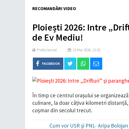
RECOMANDĂRI VIDEO
Ploiești 2026: Intre „Drif
de Ev Mediu!
Politic
Social
15 Mai 2026, 12:25
FACEBOOK
În timp ce centrul orașului se organizează 
culinare, la doar câțiva kilometri distanță
coșmar din secolul trecut.
Cum vor USR şi PNL- Aripa Bolojan 