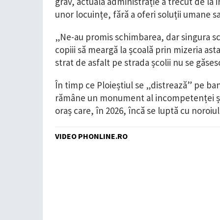
grav, actuala administrație a trecut de la
unor locuințe, fără a oferi soluții umane sa
​„Ne-au promis schimbarea, dar singura s
copiii să meargă la școală prin mizeria ast
strat de asfalt pe strada școlii nu se găses
​În timp ce Ploieștiul se „distrează” pe b
rămâne un monument al incompetenței și a
oraș care, în 2026, încă se luptă cu noroiul
VIDEO PHONLINE.RO