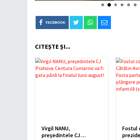
FACEBOOK
CITEȘTE ȘI...
Virgil NANU,
Fostul 
președintele CJ
prezide