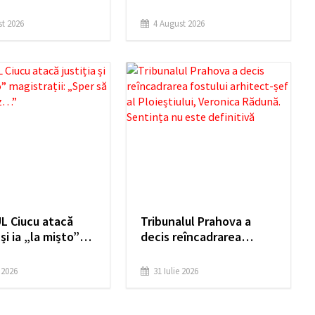
scu, urmărit
închiderea circulației pe
Fosta parteneră i-
strada Ion Luca
t 2026
4 August 2026
 plângere pentru
Caragiale,
afie infantilă
 / Update
L Ciucu atacă
Tribunalul Prahova a
 și ia „la mișto”
decis reîncadrarea
ații: „Sper să nu
fostului arhitect-șef al
ez…”
Ploieștiului, Veronica
e 2026
31 Iulie 2026
Rădună. Sentința nu
este definitivă