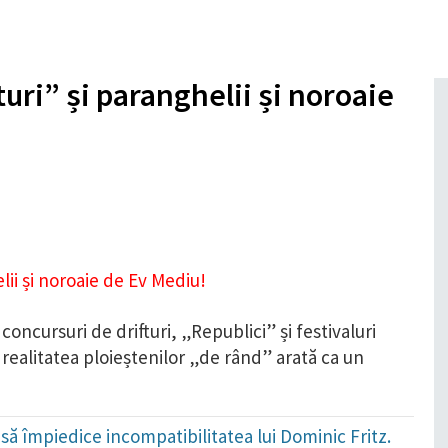
turi” și paranghelii și noroaie
concursuri de drifturi, „Republici” și festivaluri
, realitatea ploieștenilor „de rând” arată ca un
să împiedice incompatibilitatea lui Dominic Fritz.