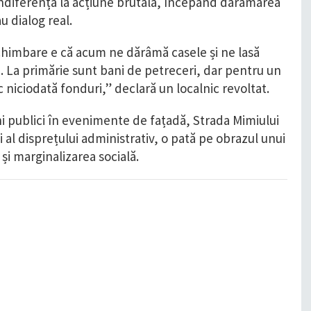
 indiferență la acțiune brutală, începând dărâmarea
u dialog real.
chimbare e că acum ne dărâmă casele și ne lasă
a. La primărie sunt bani de petreceri, dar pentru un
c niciodată fonduri,” declară un localnic revoltat.
ani publici în evenimente de fațadă, Strada Mimiului
l disprețului administrativ, o pată pe obrazul unui
 și marginalizarea socială.