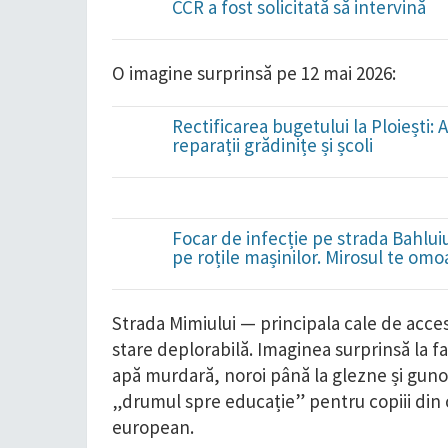
CCR a fost solicitată să intervină
​O imagine surprinsă pe 12 mai 2026:
Rectificarea bugetului la Ploieșt
reparații grădinițe și școli
Focar de infecție pe strada Bahluiu
pe roțile mașinilor. Mirosul te omo
Strada Mimiului — principala cale de acces
stare deplorabilă. Imaginea surprinsă la f
apă murdară, noroi până la glezne și gun
„drumul spre educație” pentru copiii din 
european.