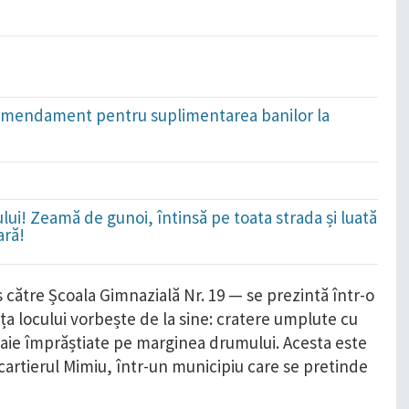
i: Amendament pentru suplimentarea banilor la
lui! Zeamă de gunoi, întinsă pe toata strada și luată
ară!
 către Școala Gimnazială Nr. 19 — se prezintă într-o
ața locului vorbește de la sine: cratere umplute cu
oaie împrăștiate pe marginea drumului. Acesta este
cartierul Mimiu, într-un municipiu care se pretinde