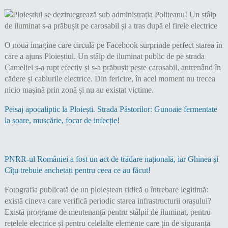
O nouă imagine care circulă pe Facebook surprinde perfect starea în
care a ajuns Ploieștiul. Un stâlp de iluminat public de pe strada
Cameliei s-a rupt efectiv și s-a prăbușit peste carosabil, antrenând în
cădere și cablurile electrice. Din fericire, în acel moment nu trecea
nicio mașină prin zonă și nu au existat victime.
Peisaj apocaliptic la Ploiești. Strada Păstorilor: Gunoaie fermentate
la soare, muscărie, focar de infecție!
PNRR-ul României a fost un act de trădare națională, iar Ghinea și
Cîțu trebuie anchetați pentru ceea ce au făcut!
Fotografia publicată de un ploieștean ridică o întrebare legitimă:
există cineva care verifică periodic starea infrastructurii orașului?
Există programe de mentenanță pentru stâlpii de iluminat, pentru
rețelele electrice și pentru celelalte elemente care țin de siguranța