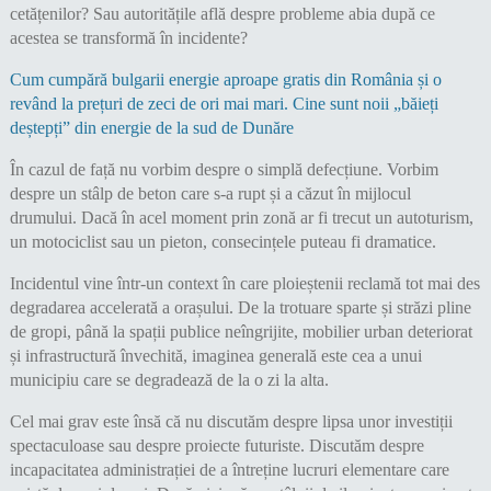
cetățenilor? Sau autoritățile află despre probleme abia după ce
acestea se transformă în incidente?
Cum cumpără bulgarii energie aproape gratis din România și o
revând la prețuri de zeci de ori mai mari. Cine sunt noii „băieți
deștepți” din energie de la sud de Dunăre
În cazul de față nu vorbim despre o simplă defecțiune. Vorbim
despre un stâlp de beton care s-a rupt și a căzut în mijlocul
drumului. Dacă în acel moment prin zonă ar fi trecut un autoturism,
un motociclist sau un pieton, consecințele puteau fi dramatice.
Incidentul vine într-un context în care ploieștenii reclamă tot mai des
degradarea accelerată a orașului. De la trotuare sparte și străzi pline
de gropi, până la spații publice neîngrijite, mobilier urban deteriorat
și infrastructură învechită, imaginea generală este cea a unui
municipiu care se degradează de la o zi la alta.
Cel mai grav este însă că nu discutăm despre lipsa unor investiții
spectaculoase sau despre proiecte futuriste. Discutăm despre
incapacitatea administrației de a întreține lucruri elementare care