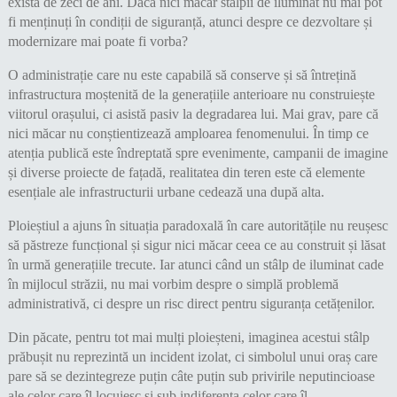
există de zeci de ani. Dacă nici măcar stâlpii de iluminat nu mai pot
fi menținuți în condiții de siguranță, atunci despre ce dezvoltare și
modernizare mai poate fi vorba?
O administrație care nu este capabilă să conserve și să întrețină
infrastructura moștenită de la generațiile anterioare nu construiește
viitorul orașului, ci asistă pasiv la degradarea lui. Mai grav, pare că
nici măcar nu conștientizează amploarea fenomenului. În timp ce
atenția publică este îndreptată spre evenimente, campanii de imagine
și diverse proiecte de fațadă, realitatea din teren este că elemente
esențiale ale infrastructurii urbane cedează una după alta.
Ploieștiul a ajuns în situația paradoxală în care autoritățile nu reușesc
să păstreze funcțional și sigur nici măcar ceea ce au construit și lăsat
în urmă generațiile trecute. Iar atunci când un stâlp de iluminat cade
în mijlocul străzii, nu mai vorbim despre o simplă problemă
administrativă, ci despre un risc direct pentru siguranța cetățenilor.
Din păcate, pentru tot mai mulți ploieșteni, imaginea acestui stâlp
prăbușit nu reprezintă un incident izolat, ci simbolul unui oraș care
pare să se dezintegreze puțin câte puțin sub privirile neputincioase
ale celor care îl locuiesc și sub indiferența celor care îl