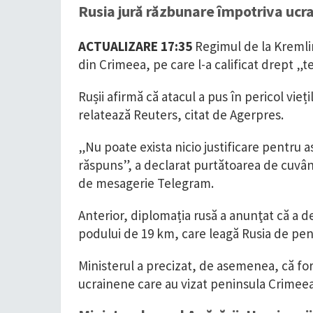
Rusia jură răzbunare împotriva ucrai
ACTUALIZARE 17:35
Regimul de la Kremli
din Crimeea, pe care l-a calificat drept „te
Rușii afirmă că atacul a pus în pericol vieți
relatează Reuters, citat de Agerpres.
„Nu poate exista nicio justificare pentru a
răspuns”, a declarat purtătoarea de cuvânt
de mesagerie Telegram.
Anterior, diplomația rusă a anunţat că a 
podului de 19 km, care leagă Rusia de pe
Ministerul a precizat, de asemenea, că fo
ucrainene care au vizat peninsula Crimeea