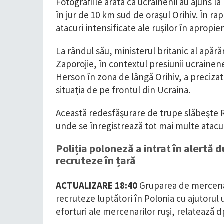
Fotografiile arată că ucrainenii au ajuns la
în jur de 10 km sud de oraşul Orihiv. În r
atacuri intensificate ale ruşilor în apropi
La rândul său, ministerul britanic al apărăr
Zaporojie, în contextul presiunii ucrainen
Herson în zona de lângă Orihiv, a preciza
situaţia de pe frontul din Ucraina.
Această redesfăşurare de trupe slăbeşte Ru
unde se înregistrează tot mai multe atacur
Poliția poloneză a intrat în alertă
recruteze în țară
ACTUALIZARE 18:40
Gruparea de mercenar
recruteze luptători în Polonia cu ajutorul
eforturi ale mercenarilor ruși, relatează d