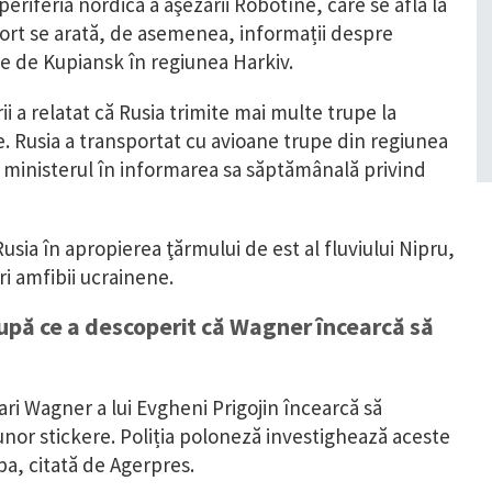
 periferia nordică a aşezării Robotîne, care se află la
aport se arată, de asemenea, informații despre
ere de Kupiansk în regiunea Harkiv.
ii a relatat că Rusia trimite mai multe trupe la
e. Rusia a transportat cu avioane trupe din regiunea
t ministerul în informarea sa săptămânală privind
sia în apropierea ţărmului de est al fluviului Nipru,
i amfibii ucrainene.
 după ce a descoperit că Wagner încearcă să
i Wagner a lui Evgheni Prigojin încearcă să
 unor stickere. Poliția poloneză investighează aceste
pa, citată de Agerpres.