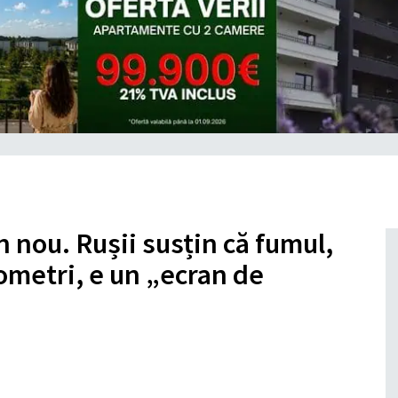
in nou. Rușii susțin că fumul,
lometri, e un „ecran de