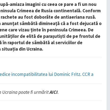
upă-amiaza imagini cu ceea ce pare a fi un nou
peninsula Crimeea de Rusia continentală. Conform
 rachete au fost doborâte de antiaeriana rusă.
 a anunţat sâmbătă dimineaţă că a fost dejucată o
ene care vizau ţinte în peninsula Crimeea. De
ităților de elită de parașutiști de pe frontul de
ă în raportul de sâmbătă al serviciilor de
a situația din Ucraina.
dice incompatibilitatea lui Dominic Fritz. CCR a
n Ucraina poate fi urmărit
AICI
.