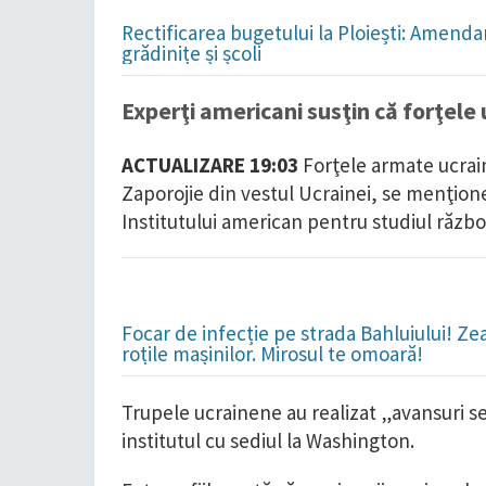
Rectificarea bugetului la Ploiești: Amend
grădinițe și școli
Experţi americani susţin că forţel
ACTUALIZARE 19:03
Forţele armate ucrain
Zaporojie din vestul Ucrainei, se menţionea
Institutului american pentru studiul război
Focar de infecție pe strada Bahluiului! Ze
roțile mașinilor. Mirosul te omoară!
Trupele ucrainene au realizat „avansuri s
institutul cu sediul la Washington.