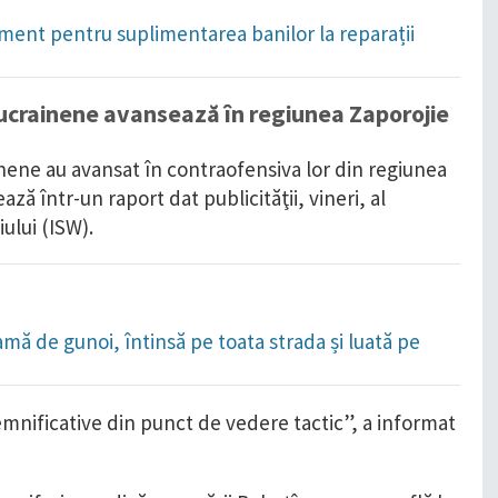
ament pentru suplimentarea banilor la reparații
e ucrainene avansează în regiunea Zaporojie
ene au avansat în contraofensiva lor din regiunea
ză într-un raport dat publicităţii, vineri, al
ului (ISW).
amă de gunoi, întinsă pe toata strada și luată pe
emnificative din punct de vedere tactic”, a informat