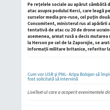
Pe rețelele sociale au apărut sâmbătă d
atac asupra podului Kerci, care leagă 
surselor media pro-ruse, cel puțin două
Concomitent, ministerul rus al apărării
tentativă de atac cu 20 de drone ucrain
asemenea, armat rusă a decis mutarea un
la Herson pe cel de la Zaporojie, se arat
informații militare britanice, referitor l
Cum vor USR şi PNL- Aripa Bolojan să împie
fost solicitată să intervină
LiveText-ul care a acoperit evenimentele di