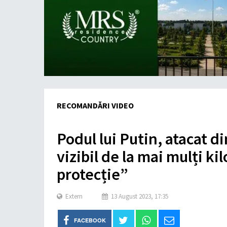
RECOMANDĂRI VIDEO
Podul lui Putin, atacat d
vizibil de la mai mulți ki
protecție”
Extern
13 August 2023, 17:35
FACEBOOK