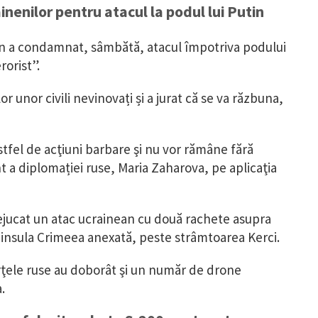
nenilor pentru atacul la podul lui Putin
n a condamnat, sâmbătă, atacul împotriva podului
rorist”.
lor unor civili nevinovați și a jurat că se va răzbuna,
stfel de acţiuni barbare şi nu vor rămâne fără
 a diplomației ruse, Maria Zaharova, pe aplicaţia
dejucat un atac ucrainean cu două rachete asupra
ninsula Crimeea anexată, peste strâmtoarea Kerci.
rţele ruse au doborât şi un număr de drone
.