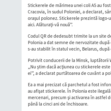
Stickerele de mărimea unei coli A5 au fost
Cracovia, în sudul Poloniei, a declarat, sâ
orașul polonez. Stickerele prezintă logo-
aici. Alăturaţi-vă nouă”.
Codul QR de dedesubt trimite la un site de 
Polonia a dat semne de nervozitate după c
s-au stabilit în statul vecin, Belarus, dup
Potrivit conducerii de la Minsk, luptători
„Nu ştim dacă acţiunea cu stickerele este 
ei”, a declarat purtătoarea de cuvânt a poli
Ea a mai precizat că parchetul a fost inform
au afişat stickerele. În Polonia este ilega
mercenari, precum şi activarea în astfel de 
până la cinci ani de închisoare.