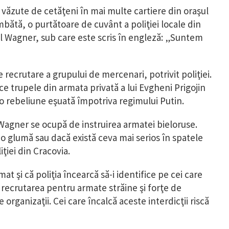
 văzute de cetăţeni în mai multe cartiere din oraşul
mbătă, o purtătoare de cuvânt a poliţiei locale din
ul Wagner, sub care este scris în engleză: „Suntem
recrutare a grupului de mercenari, potrivit poliţiei.
e trupele din armata privată a lui Evgheni Prigojin
ă o rebeliune eşuată împotriva regimului Putin.
i Wagner se ocupă de instruirea armatei bieloruse.
o glumă sau dacă există ceva mai serios în spatele
ţiei din Cracovia.
at şi că poliţia încearcă să-i identifice pe cei care
lă recrutarea pentru armate străine şi forţe de
organizaţii. Cei care încalcă aceste interdicţii riscă