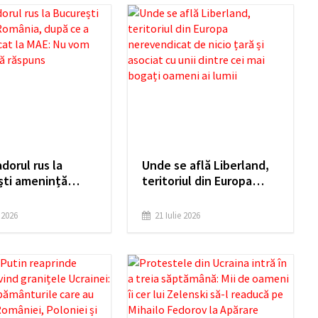
orul rus la
Unde se află Liberland,
ști amenință
teritoriul din Europa
, după ce a fost
nerevendicat de nicio
at la MAE: Nu vom
țară și asociat cu unii
e 2026
21 Iulie 2026
 fără răspuns
dintre cei mai bogați
oameni ai lumii