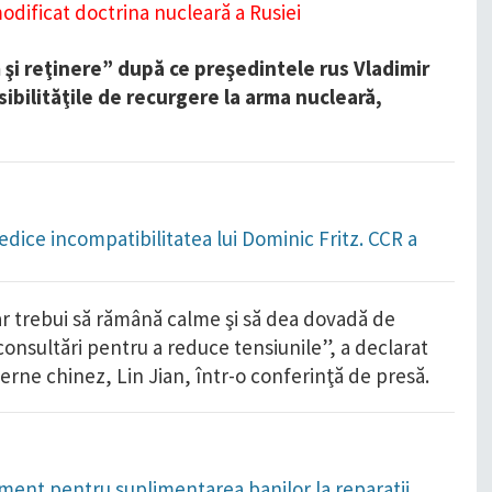
m şi reţinere” după ce preşedintele rus Vladimir
ibilităţile de recurgere la arma nucleară,
dice incompatibilitatea lui Dominic Fritz. CCR a
ar trebui să rămână calme şi să dea dovadă de
consultări pentru a reduce tensiunile”, a declarat
terne chinez, Lin Jian, într-o conferinţă de presă.
ament pentru suplimentarea banilor la reparații