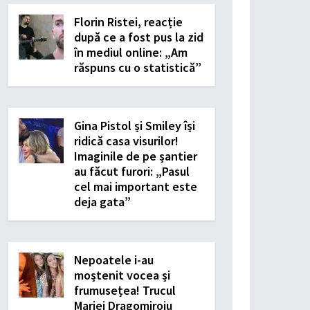
Florin Ristei, reacție
după ce a fost pus la zid
în mediul online: „Am
răspuns cu o statistică”
Gina Pistol și Smiley își
ridică casa visurilor!
Imaginile de pe șantier
au făcut furori: „Pasul
cel mai important este
deja gata”
Nepoatele i-au
moștenit vocea și
frumusețea! Trucul
Mariei Dragomiroiu