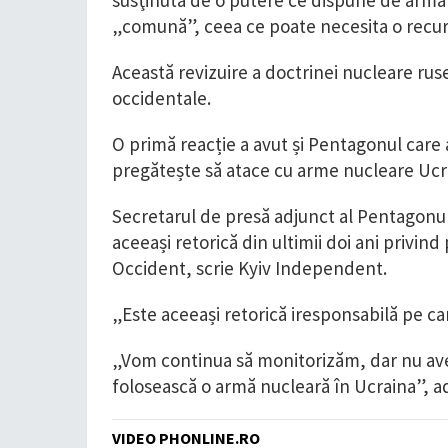
susţinută de o putere ce dispune de armă 
„comună”, ceea ce poate necesita o recur
Această revizuire a doctrinei nucleare ruse
occidentale.
O primă reacție a avut și Pentagonul care 
pregătește să atace cu arme nucleare Ucr
Secretarul de presă adjunct al Pentagonulu
aceeași retorică din ultimii doi ani privin
Occident, scrie Kyiv Independent.
„Este aceeași retorică iresponsabilă pe ca
„Vom continua să monitorizăm, dar nu avem
folosească o armă nucleară în Ucraina”, a
VIDEO PHONLINE.RO