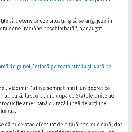
ţile să detensioneze situaţia şi să se angajeze în
ei ucrainene, rămâne neschimbată”, a adăugat
amă de gunoi, întinsă pe toata strada și luată pe
inei, Vladimir Putin a semnat marţi un decret ce
a nucleară, la scurt timp după ce Statele Unite au
 producţie americană cu rază lungă de acţiune
lui rus.
se că orice atac efectuat de o ţară non-nucleară, dar