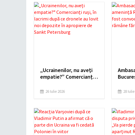
„Ucrainenilor, nu aveți
Ambasad
empatie?” Comercianți
Bucure
ruși, în lacrimi după ce
România
dronele au lovit noi
convoc
26 Iulie 2026
28 Iuli
depozite în apropiere de
rămâne
Sankt Petersburg