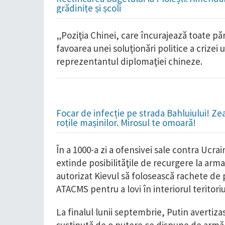
grădinițe și școli
„Poziţia Chinei, care încurajează toate păr
favoarea unei soluţionări politice a criz
reprezentantul diplomaţiei chineze.
Focar de infecție pe strada Bahluiului! Ze
roțile mașinilor. Mirosul te omoară!
În a 1000-a zi a ofensivei sale contra Ucra
extinde posibilităţile de recurgere la arm
autorizat Kievul să folosească rachete de
ATACMS pentru a lovi în interiorul teritoriu
La finalul lunii septembrie, Putin avertiza