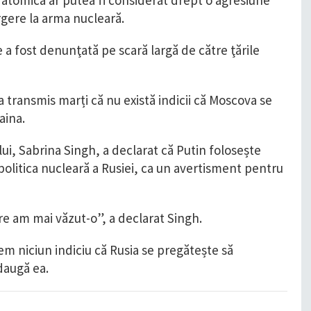
atomică ar putea fi considerat drept o agresiune
gere la arma nucleară.
 a fost denunţată pe scară largă de către ţările
a transmis marți că nu există indicii că Moscova se
aina.
i, Sabrina Singh, a declarat că Putin folosește
d politica nucleară a Rusiei, ca un avertisment pentru
re am mai văzut-o”, a declarat Singh.
 niciun indiciu că Rusia se pregătește să
daugă ea.