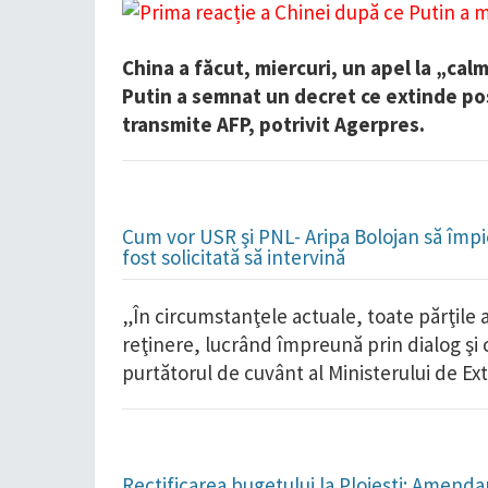
China a făcut, miercuri, un apel la „cal
Putin a semnat un decret ce extinde pos
transmite AFP, potrivit Agerpres.
Cum vor USR şi PNL- Aripa Bolojan să împie
fost solicitată să intervină
„În circumstanţele actuale, toate părţile 
reţinere, lucrând împreună prin dialog şi 
purtătorul de cuvânt al Ministerului de Ex
Rectificarea bugetului la Ploiești: Amend