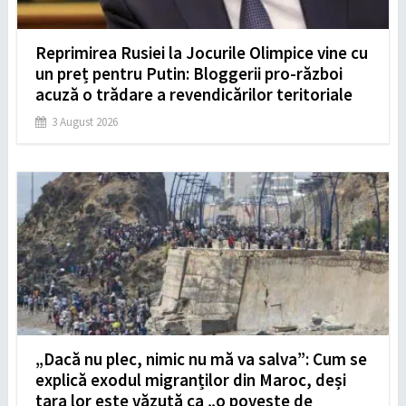
Reprimirea Rusiei la Jocurile Olimpice vine cu
un preț pentru Putin: Bloggerii pro-război
acuză o trădare a revendicărilor teritoriale
3 August 2026
„Dacă nu plec, nimic nu mă va salva”: Cum se
explică exodul migranților din Maroc, deși
țara lor este văzută ca „o poveste de