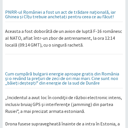
PNRR-ul României a fost un act de trădare națională, iar
Ghinea și Cîțu trebuie anchetați pentru ceea ce au făcut!
Aceasta a fost doborâtă de un avion de luptă F-16 românesc
al NATO, aflat într-un zbor de antrenament, la ora 12:14
locală (09:14 GMT), cu o singură rachetă.
Cum cumpără bulgarii energie aproape gratis din România
și o revând la prețuri de zeci de ori mai mari. Cine sunt noii
„băieți deștepți” din energie de la sud de Dunăre
„Incidentul a avut loc în condiţii de război electronic intens,
inclusiv bruiaj GPS şi interferenţe (jamming) din partea
Rusiei”, a mai precizat armata estoniană.
Drona fusese supravegheată înainte de a intra în Estonia, a