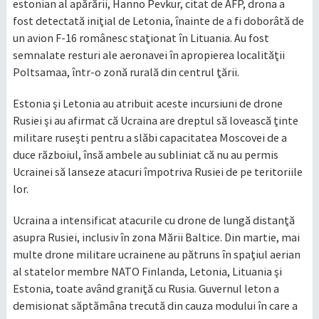
estonian al apărării, Hanno Pevkur, citat de AFP, drona a
fost detectată iniţial de Letonia, înainte de a fi doborâtă de
un avion F-16 românesc staţionat în Lituania. Au fost
semnalate resturi ale aeronavei în apropierea localităţii
Poltsamaa, într-o zonă rurală din centrul ţării.
Estonia şi Letonia au atribuit aceste incursiuni de drone
Rusiei şi au afirmat că Ucraina are dreptul să lovească ţinte
militare ruseşti pentru a slăbi capacitatea Moscovei de a
duce războiul, însă ambele au subliniat că nu au permis
Ucrainei să lanseze atacuri împotriva Rusiei de pe teritoriile
lor.
Ucraina a intensificat atacurile cu drone de lungă distanţă
asupra Rusiei, inclusiv în zona Mării Baltice. Din martie, mai
multe drone militare ucrainene au pătruns în spaţiul aerian
al statelor membre NATO Finlanda, Letonia, Lituania şi
Estonia, toate având graniţă cu Rusia. Guvernul leton a
demisionat săptămâna trecută din cauza modului în care a