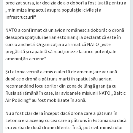
precizat sursa, iar decizia de a o doborî a fost luată pentru a
„minimiza impactul asupra populaţiei civile şi a
infrastructurii”.
NATO a confirmat că un avion românesc a doborât o dronă
deasupra spaţiului aerian estonian şi a declarat că este în
curs o anchetă. Organizaţia a afirmat că NATO „este
pregătită şi capabilă să reacţioneze la orice potenţiale
ameninţări aeriene”.
Şi Letonia vecină a emis o alertă de ameninţare aeriană
după ce o dronă a pătruns marţi în spaţiul său aerian,
recomandând locuitorilor din zona de lângă graniţa cu
Rusia să rămână în case, iar avioanele misiunii NATO „Baltic
Air Policing” au fost mobilizate în zonă.
Nu a fost clar de la început dacă drona care a pătruns în
Letonia era aceeaşi cu cea care a pătruns în Estonia sau dacă
era vorba de două drone diferite. Însă, potrivit ministrului