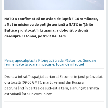
NATO a confirmat că un avion de luptă F-16 românesc,
aflat în misiunea de poliţie aeriană a NATO în Țările
Baltice şi dislocat în Lituania, a doborât o dronă
deasupra Estoniei, potrivit Reuters.
Peisaj apocaliptic la Ploiești. Strada Păstorilor: Gunoaie
fermentate la soare, muscărie, focar de infecție!
Drona a intrat în spaţiul aerian al Estoniei în jurul prânzului,
ora locală (09:00 GMT), marţi, venind din Rusia şi
pătrunzând în partea de sud-est a ţării, a anunţat armata
estoniană într-un comunicat.