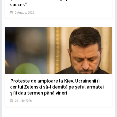
succes”
5 August 2026
Proteste de amploare la Kiev. Ucrainenii îi
cer lui Zelenski să-l demită pe șeful armatei
și îi dau termen până vineri
21 Iulie 2026