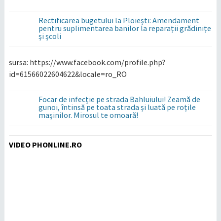
Rectificarea bugetului la Ploiești: Amendament
pentru suplimentarea banilor la reparații grădinițe
și școli
sursa: https://www.facebook.com/profile.php?
id=61566022604622&locale=ro_RO
Focar de infecție pe strada Bahluiului! Zeamă de
gunoi, întinsă pe toata strada și luată pe roțile
mașinilor. Mirosul te omoară!
VIDEO PHONLINE.RO