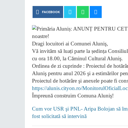
FACEBOOK
Dragi locuitori ai Comunei Aluniş,
Vă invităm să luați parte la ședința Consili
cu ora 18.00, la Căminul Cultural Aluniş.
Ordinea de zi cuprinde : Proiectul de hotăr
Aluniş pentru anul 2026 şi a estimărilor pe
Proiectul de hotărâre şi anexele poate fi cons
https://alunis.cityon.ro/MonitorulOficialLo
Împreună construim Comuna Aluniş!
Cum vor USR şi PNL- Aripa Bolojan să împi
fost solicitată să intervină