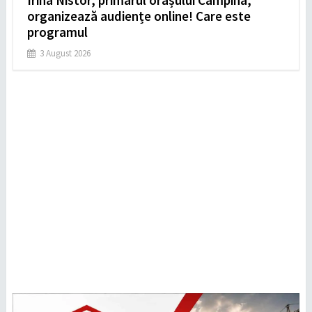
Irina Nistor, primarul orașului Câmpina,
organizează audiențe online! Care este
programul
3 August 2026