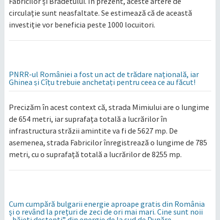
Fabricilor și Brădetului. În prezent, aceste artere de
circulație sunt neasfaltate. Se estimează că de această
investiție vor beneficia peste 1000 locuitori.
PNRR-ul României a fost un act de trădare națională, iar
Ghinea și Cîțu trebuie anchetați pentru ceea ce au făcut!
Precizăm în acest context că, strada Mimiului are o lungime
de 654 metri, iar suprafața totală a lucrărilor în
infrastructura străzii amintite va fi de 5627 mp. De
asemenea, strada Fabricilor înregistrează o lungime de 785
metri, cu o suprafață totală a lucrărilor de 8255 mp.
Cum cumpără bulgarii energie aproape gratis din România
și o revând la prețuri de zeci de ori mai mari. Cine sunt noii
„băieți deștepți” din energie de la sud de Dunăre