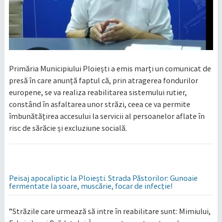
Primăria Municipiului Ploiești a emis marți un comunicat de
presă în care anunță faptul că, prin atragerea fondurilor
europene, se va realiza reabilitarea sistemului rutier,
constând în asfaltarea unor străzi, ceea ce va permite
îmbunătățirea accesului la servicii al persoanelor aflate în
risc de sărăcie și excluziune socială.
Peisaj apocaliptic la Ploiești. Strada Păstorilor: Gunoaie
fermentate la soare, muscărie, focar de infecție!
”Străzile care urmează să intre în reabilitare sunt: Mimiului,