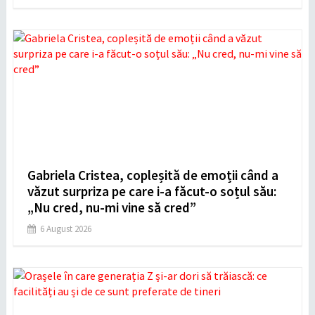
Gabriela Cristea, copleșită de emoții când a
văzut surpriza pe care i-a făcut-o soțul său:
„Nu cred, nu-mi vine să cred”
6 August 2026