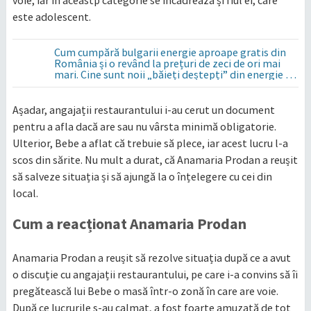
voie, iar în aceastp categorie se încadrează și fiul ei, care
este adolescent.
Cum cumpără bulgarii energie aproape gratis din
România și o revând la prețuri de zeci de ori mai
mari. Cine sunt noii „băieți deștepți” din energie de
la sud de Dunăre
Așadar, angajații restaurantului i-au cerut un document
pentru a afla dacă are sau nu vârsta minimă obligatorie.
Ulterior, Bebe a aflat că trebuie să plece, iar acest lucru l-a
scos din sărite. Nu mult a durat, că Anamaria Prodan a reușit
să salveze situația și să ajungă la o înțelegere cu cei din
local.
Cum a reacționat Anamaria Prodan
Anamaria Prodan a reușit să rezolve situația după ce a avut
o discuție cu angajații restaurantului, pe care i-a convins să îi
pregătească lui Bebe o masă într-o zonă în care are voie.
După ce lucrurile s-au calmat, a fost foarte amuzată de tot