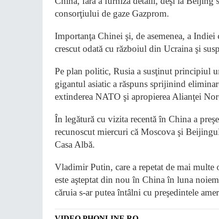
China, fără a furniza detalii, deşi la Beijing
consorţiului de gaze Gazprom.
Importanţa Chinei şi, de asemenea, a Indiei c
crescut odată cu războiul din Ucraina şi su
Pe plan politic, Rusia a susţinut principiul 
gigantul asiatic a răspuns sprijinind eliminar
extinderea NATO şi apropierea Alianţei Nord
În legătură cu vizita recentă în China a pr
recunoscut miercuri că Moscova şi Beijingu
Casa Albă.
Vladimir Putin, care a repetat de mai multe o
este aşteptat din nou în China în luna noie
căruia s-ar putea întâlni cu preşedintele a
VIDEO PHONLINE.RO