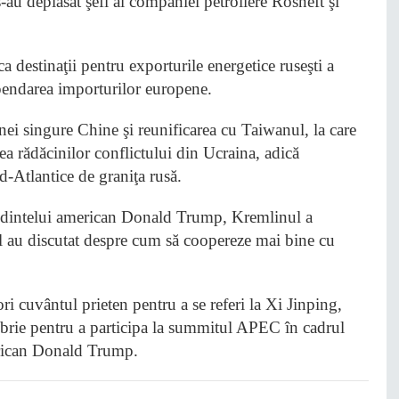
 s-au deplasat şefi ai companiei petroliere Rosneft şi
a destinaţii pentru exporturile energetice ruseşti a
spendarea importurilor europene.
unei singure Chine şi reunificarea cu Taiwanul, la care
ea rădăcinilor conflictului din Ucraina, adică
-Atlantice de graniţa rusă.
eşedintelui american Donald Trump, Kremlinul a
l au discutat despre cum să coopereze mai bine cu
ri cuvântul prieten pentru a se referi la Xi Jinping,
mbrie pentru a participa la summitul APEC în cadrul
merican Donald Trump.