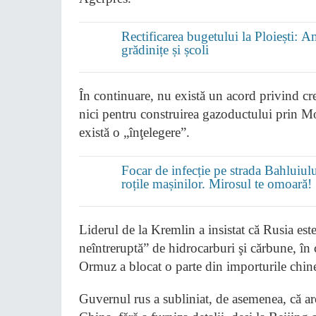
Rectificarea bugetului la Ploiești: 
grădinițe și școli
În continuare, nu există un acord privind cre
nici pentru construirea gazoductului prin M
există o „înţelegere”.
Focar de infecție pe strada Bahluiulu
roțile mașinilor. Mirosul te omoară!
Liderul de la Kremlin a insistat că Rusia est
neîntreruptă” de hidrocarburi şi cărbune, în 
Ormuz a blocat o parte din importurile chine
Guvernul rus a subliniat, de asemenea, că ar