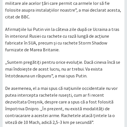
militare ale acelor țări care permit ca armele lor să fie
folosite asupra instalațiilor noastre”, a mai declarat acesta,
citat de BBC.
Afirmațiile lui Putin vin la câteva zile după ce Ucraina a tras
în interiorul Rusiei cu rachete cu rază lungă de acțiune
fabricate în SUA, precum și cu rachete Storm Shadow
furnizate de Marea Britanie.
„Suntem pregătiți pentru orice evoluție. Dacă cineva încă se
mai îndoiește de acest lucru, nu ar trebui. Va exista
întotdeauna un răspuns”, a mai spus Putin.
De asemenea, el a mai spus că națiunile occidentale nu vor
putea intercepta rachetele rusești, cum ar fi recent
dezvoltata Oreșnik, despre care a spus că a fost folosită
împotriva Dnipro. „În prezent, nu există modalități de
contracarare a acestei arme. Rachetele atacă țintele la o
viteză de 10 Mach, adică 2,5-3 km pe secundă”.