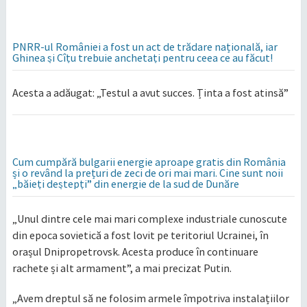
PNRR-ul României a fost un act de trădare națională, iar
Ghinea și Cîțu trebuie anchetați pentru ceea ce au făcut!
Acesta a adăugat: „Testul a avut succes. Ținta a fost atinsă”
Cum cumpără bulgarii energie aproape gratis din România
și o revând la prețuri de zeci de ori mai mari. Cine sunt noii
„băieți deștepți” din energie de la sud de Dunăre
„Unul dintre cele mai mari complexe industriale cunoscute
din epoca sovietică a fost lovit pe teritoriul Ucrainei, în
orașul Dnipropetrovsk. Acesta produce în continuare
rachete și alt armament”, a mai precizat Putin.
„Avem dreptul să ne folosim armele împotriva instalațiilor