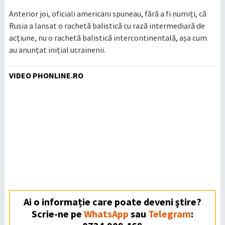
Anterior joi, oficiali americani spuneau, fără a fi numiți, că
Rusia a lansat o rachetă balistică cu rază intermediară de
acțiune, nu o rachetă balistică intercontinentală, așa cum
au anunțat inițial ucrainenii.
VIDEO PHONLINE.RO
Ai o informație care poate deveni ştire?
Scrie-ne pe
WhatsApp
sau
Telegram
: