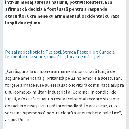
într-un mesaj adresat națiunii, potrivit Reuters. El a
afirmat că decizia a fost luată pentru a răspunde
atacurilor ucrainene cu armamentul occidental cu rază
lungă de acțiune.
Peisaj apocaliptic la Ploiești. Strada Păstorilor: Gunoaie
fermentate la soare, muscărie, focar de infecție!
„Ca răspuns la utilizarea armamentului cu rază lungă de
acțiune americană și britanică pe 21 noiembrie a acestui an,
forțele armate ruse au efectuat o lovitură combinată asupra
unui complex militar-industrial al Ucrainei. În condiții de
luptă, a fost efectuat un test al celor mai recente sisteme
de rachete rusești cu rază intermediară. În acest caz, cu o
versiune hipersonică non-nucleară a unei rachete balistice”,
a spus Putin.