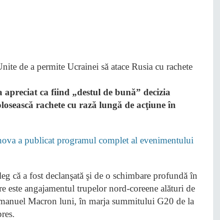
apreciat ca fiind „destul de bună” decizia
olosească rachete cu rază lungă de acţiune în
hova a publicat programul complet al evenimentului
eleg că a fost declanşată şi de o schimbare profundă în
are este angajamentul trupelor nord-coreene alături de
Emmanuel Macron luni, în marja summitului G20 de la
pres.