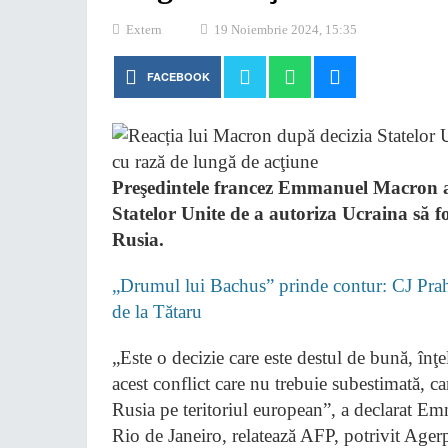
Extern
19 Noiembrie 2024, 15:35
FACEBOOK
Preşedintele francez Emmanuel Macron a 
Statelor Unite de a autoriza Ucraina să f
Rusia.
„Drumul lui Bachus” prinde contur: CJ Pra
de la Tătaru
„Este o decizie care este destul de bună, înţ
acest conflict care nu trebuie subestimată, c
Rusia pe teritoriul european”, a declarat 
Rio de Janeiro, relatează AFP, potrivit Ager