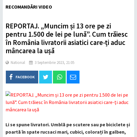
RECOMANDĂRI VIDEO
REPORTAJ. „Muncim și 13 ore pe zi
pentru 1.500 de lei pe lună”. Cum trăiesc
în România livratorii asiatici care-ți aduc
mâncarea la ușă
National
3 Septembrie 2023, 21:05
FACEBOOK
Li se spune livratori. Umblă pe scutere sau pe biciclete și
poartă în spate rucsaci mari, cubici, colorați în galben,