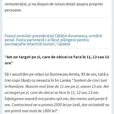
remunerație, și nu dispun de niciun drept asupra propriei
persoane.
Fostul consilier prezidențial Cătălin Avramescu, urmărit
penal. Fosta parteneră i-a făcut plângere pentru
pornografie infantilă (surse) / Update
“Am un target pe zi, care de obicei se face în 11, 12 sau 13
ore”
Să-l ascultăm pe robul lui Dumnezeu Amila, 43 de ani, tată a
trei copii lăsați cu nevasta în Sri Lanka: “
Suntem de cinci luni
în România. Muncim mai bine de 11 ore pe zi, uneori 13 ore. Am
un target pe zi, care de obicei se face în 11, 12 sau 13 ore.
Înțelegerea noastră era pentru opt ore, dar mereu sunt peste 8
ore. Contractorul ne-a promis 2500 lei pe lună, dar niciodată nu
am primit mai mult de 1800 lei
”.