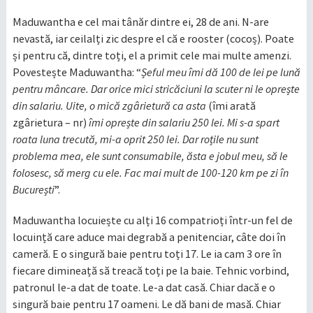
Maduwantha e cel mai tânăr dintre ei, 28 de ani. N-are
nevastă, iar ceilalți zic despre el că e rooster (cocoș). Poate
și pentru că, dintre toți, el a primit cele mai multe amenzi.
Povestește Maduwantha: “
Șeful meu îmi dă 100 de lei pe lună
pentru mâncare. Dar orice mici stricăciuni la scuter ni le oprește
din salariu. Uite, o mică zgârietură ca asta
(îmi arată
zgârietura – nr)
îmi oprește din salariu 250 lei. Mi s-a spart
roata luna trecută, mi-a oprit 250 lei. Dar roțile nu sunt
problema mea, ele sunt consumabile, ăsta e jobul meu, să le
folosesc, să merg cu ele. Fac mai mult de 100-120 km pe zi în
București
”.
Maduwantha locuiește cu alți 16 compatrioți într-un fel de
locuință care aduce mai degrabă a penitenciar, câte doi în
cameră. E o singură baie pentru toți 17. Le ia cam 3 ore în
fiecare dimineață să treacă toți pe la baie. Tehnic vorbind,
patronul le-a dat de toate. Le-a dat casă. Chiar dacă e o
singură baie pentru 17 oameni. Le dă bani de masă. Chiar