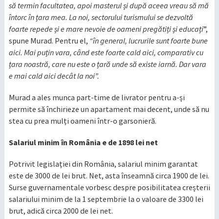
să termin facultatea, apoi masterul și după aceea vreau să mă
întorc în țara mea. La noi, sectorului turismului se dezvoltă
foarte repede și e mare nevoie de oameni pregătiți și educați
”,
spune Murad. Pentru el,
“în general, lucrurile sunt foarte bune
aici. Mai puțin vara, când este foarte cald aici, comparativ cu
țara noastră, care nu este o țară unde să existe iarnă. Dar vara
e mai cald aici decât la noi”.
Murad a ales munca part-time de livrator pentru a-și
permite să închirieze un apartament mai decent, unde să nu
stea cu prea mulți oameni într-o garsonieră.
Salariul minim în România e de 1898 lei net
Potrivit legislației din România, salariul minim garantat
este de 3000 de lei brut. Net, asta înseamnă circa 1900 de lei.
Surse guvernamentale vorbesc despre posibilitatea creșterii
salariului minim de la 1 septembrie la o valoare de 3300 lei
brut, adică circa 2000 de lei net.