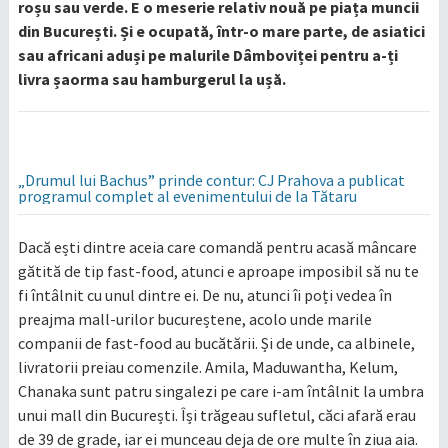
roșu sau verde. E o meserie relativ nouă pe piața muncii
din București. Și e ocupată, într-o mare parte, de asiatici
sau africani aduși pe malurile Dâmboviței pentru a-ți
livra șaorma sau hamburgerul la ușă.
„Drumul lui Bachus” prinde contur: CJ Prahova a publicat
programul complet al evenimentului de la Tătaru
Dacă ești dintre aceia care comandă pentru acasă mâncare
gătită de tip fast-food, atunci e aproape imposibil să nu te
fi întâlnit cu unul dintre ei. De nu, atunci îi poți vedea în
preajma mall-urilor bucureștene, acolo unde marile
companii de fast-food au bucătării. Și de unde, ca albinele,
livratorii preiau comenzile. Amila, Maduwantha, Kelum,
Chanaka sunt patru singalezi pe care i-am întâlnit la umbra
unui mall din București. Își trăgeau sufletul, căci afară erau
de 39 de grade, iar ei munceau deja de ore multe în ziua aia.