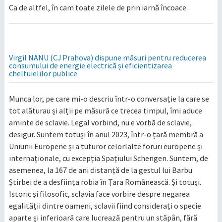
Ca de altfel, în cam toate zilele de prin iarnă încoace.
Virgil NANU (CJ Prahova) dispune măsuri pentru reducerea
consumului de energie electrică și eficientizarea
cheltuielilor publice
Munca lor, pe care mi-o descriu într-o conversație la care se
tot alăturau și alții pe măsură ce trecea timpul, îmi aduce
aminte de sclavie. Legal vorbind, nu e vorbă de sclavie,
desigur. Suntem totuși în anul 2023, într-o țară membră a
Uniunii Europene și a tuturor celorlalte foruri europene și
internaționale, cu excepția Spațiului Schengen. Suntem, de
asemenea, la 167 de ani distanță de la gestul lui Barbu
Știrbei de a desființa robia în Țara Românească. Și totuși.
Istoric și filosofic, sclavia face vorbire despre negarea
egalității dintre oameni, sclavii fiind considerați o specie
aparte și inferioară care lucrează pentru un stăpân, fără