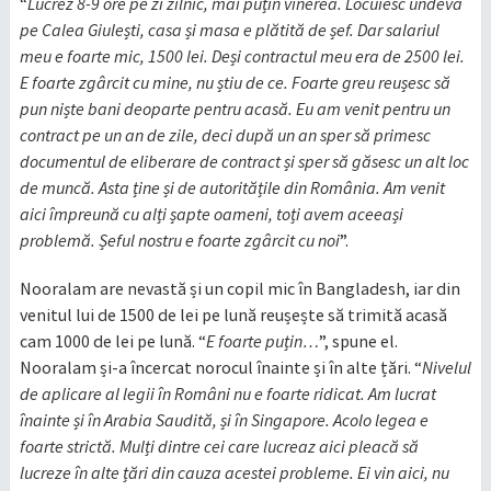
“
Lucrez 8-9 ore pe zi zilnic, mai puțin vinerea. Locuiesc undeva
pe Calea Giulești, casa și masa e plătită de șef. Dar salariul
meu e foarte mic, 1500 lei. Deși contractul meu era de 2500 lei.
E foarte zgârcit cu mine, nu știu de ce. Foarte greu reușesc să
pun niște bani deoparte pentru acasă. Eu am venit pentru un
contract pe un an de zile, deci după un an sper să primesc
documentul de eliberare de contract și sper să găsesc un alt loc
de muncă. Asta ține și de autoritățile din România. Am venit
aici împreună cu alți șapte oameni, toți avem aceeași
problemă. Șeful nostru e foarte zgârcit cu noi
”.
Nooralam are nevastă și un copil mic în Bangladesh, iar din
venitul lui de 1500 de lei pe lună reușește să trimită acasă
cam 1000 de lei pe lună. “
E foarte puțin…
”, spune el.
Nooralam și-a încercat norocul înainte și în alte țări. “
Nivelul
de aplicare al legii în Români nu e foarte ridicat. Am lucrat
înainte și în Arabia Saudită, și în Singapore. Acolo legea e
foarte strictă. Mulți dintre cei care lucreaz aici pleacă să
lucreze în alte țări din cauza acestei probleme. Ei vin aici, nu