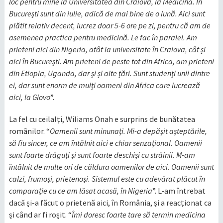
loc pentru mine la Universitatea din Craiova, la Medicină. În
București sunt din iulie, adică de mai bine de o lună. Aici sunt
plătit relativ decent, lucrez doar 5-6 ore pe zi, pentru că am de
asemenea practica pentru medicină. Le fac în paralel. Am
prieteni aici din Nigeria, atât la universitate în Craiova, cât și
aici în București. Am prieteni de peste tot din Africa, am prieteni
din Etiopia, Uganda, dar și și alte țări. Sunt studenți unii dintre
ei, dar sunt enorm de mulți oameni din Africa care lucrează
aici, la Glovo
”.
La fel cu ceilalți, Wiliams Onah e surprins de bunătatea
românilor. “
Oamenii sunt minunați. Mi-a depășit așteptările,
să fiu sincer, ce am întâlnit aici e chiar senzațional. Oamenii
sunt foarte drăguți și sunt foarte deschiși cu străinii. M-am
întâlnit de multe ori de căldura oamenilor de aici. Oamenii sunt
calzi, frumoși, prietenoși. Sistemul este cu adevărat plăcut în
comparație cu ce am lăsat acasă, în Nigeria
”. L-am întrebat
dacă și-a făcut o prietenă aici, în România, și a reacționat ca
și când ar fi roșit. “
Îmi doresc foarte tare să termin medicina