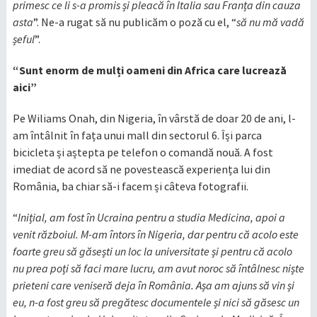
primesc ce li s-a promis și pleacă în Italia sau Franța din cauza
asta
”. Ne-a rugat să nu publicăm o poză cu el, “
să nu mă vadă
șeful
”.
“Sunt enorm de mulți oameni din Africa care lucrează
aici”
Pe Wiliams Onah, din Nigeria, în vârstă de doar 20 de ani, l-
am întâlnit în fața unui mall din sectorul 6. Își parca
bicicleta și aștepta pe telefon o comandă nouă. A fost
imediat de acord să ne povestească experiența lui din
România, ba chiar să-i facem și câteva fotografii.
“
Inițial, am fost în Ucraina pentru a studia Medicina, apoi a
venit războiul. M-am întors în Nigeria, dar pentru că acolo este
foarte greu să găsești un loc la universitate și pentru că acolo
nu prea poți să faci mare lucru, am avut noroc să întâlnesc niște
prieteni care veniseră deja în România. Așa am ajuns să vin și
eu, n-a fost greu să pregătesc documentele și nici să găsesc un