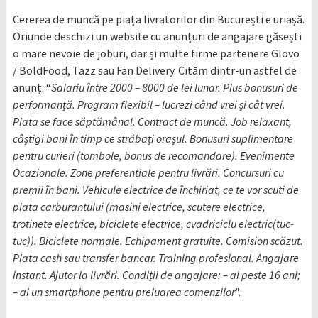
Cererea de muncă pe piața livratorilor din București e uriașă.
Oriunde deschizi un website cu anunțuri de angajare găsești
o mare nevoie de joburi, dar și multe firme partenere Glovo
/ BoldFood, Tazz sau Fan Delivery. Cităm dintr-un astfel de
anunț: “
Salariu între 2000 – 8000 de lei lunar. Plus bonusuri de
performanță. Program flexibil – lucrezi când vrei și cât vrei.
Plata se face săptămânal. Contract de muncă. Job relaxant,
câștigi bani în timp ce străbați orașul. Bonusuri suplimentare
pentru curieri (tombole, bonus de recomandare). Evenimente
Ocazionale. Zone preferentiale pentru livrări. Concursuri cu
premii în bani. Vehicule electrice de închiriat, ce te vor scuti de
plata carburantului (masini electrice, scutere electrice,
trotinete electrice, biciclete electrice, cvadriciclu electric(tuc-
tuc)). Biciclete normale. Echipament gratuite. Comision scăzut.
Plata cash sau transfer bancar. Training profesional. Angajare
instant. Ajutor la livrări. Condiții de angajare: – ai peste 16 ani;
– ai un smartphone pentru preluarea comenzilor
”.