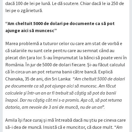
dacă 100 de lei pe lună. Le dă scutere. Chiar dacă le ia 250 de
lei pe o zgârietură.
“Am cheltuit 5000 de dolari pe documente ca să pot
ajunge aici să muncesc”
Marea problemă a tuturor celor cu care am stat de vorbă e
că salariile nu sunt cele pentru care au semnat când au
plecat din țara lor. S-au împrumutat la bănci să poate veni în
România. În jur de 5000 de dolari fiecare. Și-au făcut calculul
că în circa un an pot returna banii către bancă. Explică
Chanaka, 35 de ani, din Sri Lanka: “
Am cheltuit 5000 de dolari
pe documente ca să pot ajunge aici să muncesc. Am făcut
calculele și într-un an ar fi trebuit să câștig să pot da banii
înapoi. Dar nu câștig cât mi s-a promis. Așa că, să pot returna
datoria, am nevoie de 3 ani de muncă, nu de un an
”.
Amila își face curaj și mă întreabă dacă nu știu pe cineva care
să-i dea de muncă. Insistă că e muncitor, că duce mult. “
Am