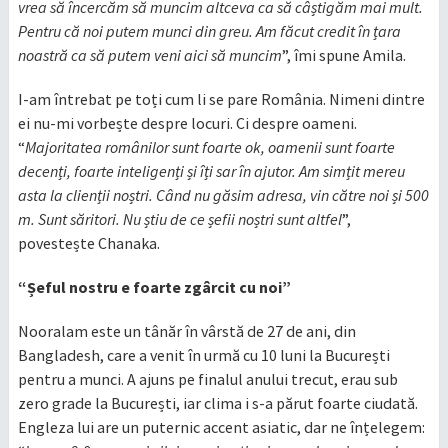
vrea să încercăm să muncim altceva ca să câștigăm mai mult.
Pentru că noi putem munci din greu. Am făcut credit în țara
noastră ca să putem veni aici să muncim
”, îmi spune Amila.
I-am întrebat pe toți cum li se pare România. Nimeni dintre
ei nu-mi vorbește despre locuri. Ci despre oameni.
“
Majoritatea românilor sunt foarte ok, oamenii sunt foarte
decenți, foarte inteligenți și îți sar în ajutor. Am simțit mereu
asta la clienții noștri. Când nu găsim adresa, vin către noi și 500
m. Sunt săritori. Nu știu de ce șefii noștri sunt altfel
”,
povestește Chanaka.
“Șeful nostru e foarte zgârcit cu noi”
Nooralam este un tânăr în vârstă de 27 de ani, din
Bangladesh, care a venit în urmă cu 10 luni la București
pentru a munci. A ajuns pe finalul anului trecut, erau sub
zero grade la București, iar clima i s-a părut foarte ciudată.
Engleza lui are un puternic accent asiatic, dar ne înțelegem: