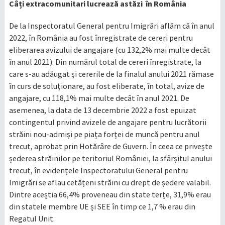
Câți extracomunitari lucrează astăzi în România
De la Inspectoratul General pentru Imigrări aflăm că în anul
2022, în România au fost înregistrate de cereri pentru
eliberarea avizului de angajare (cu 132,2% mai multe decât
în anul 2021). Din numărul total de cereri înregistrate, la
care s-au adăugat și cererile de la finalul anului 2021 rămase
în curs de soluționare, au fost eliberate, în total, avize de
angajare, cu 118,1% mai multe decât în anul 2021. De
asemenea, la data de 13 decembrie 2022 a fost epuizat
contingentul privind avizele de angajare pentru lucrătorii
străini nou-admiși pe piața forței de muncă pentru anul
trecut, aprobat prin Hotărâre de Guvern. În ceea ce privește
șederea străinilor pe teritoriul României, la sfârșitul anului
trecut, în evidențele Inspectoratului General pentru
Imigrări se aflau cetățeni străini cu drept de ședere valabil.
Dintre aceștia 66,4% proveneau din state terțe, 31,9% erau
din statele membre UE și SEE în timp ce 1,7 % erau din
Regatul Unit.