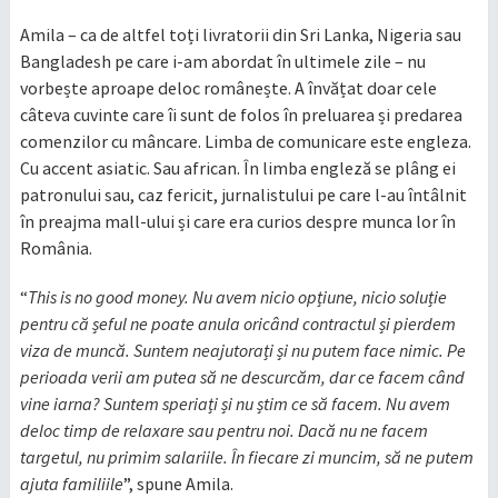
Amila – ca de altfel toți livratorii din Sri Lanka, Nigeria sau
Bangladesh pe care i-am abordat în ultimele zile – nu
vorbește aproape deloc românește. A învățat doar cele
câteva cuvinte care îi sunt de folos în preluarea și predarea
comenzilor cu mâncare. Limba de comunicare este engleza.
Cu accent asiatic. Sau african. În limba engleză se plâng ei
patronului sau, caz fericit, jurnalistului pe care l-au întâlnit
în preajma mall-ului și care era curios despre munca lor în
România.
“
This is no good money. Nu avem nicio opțiune, nicio soluție
pentru că șeful ne poate anula oricând contractul și pierdem
viza de muncă. Suntem neajutorați și nu putem face nimic. Pe
perioada verii am putea să ne descurcăm, dar ce facem când
vine iarna? Suntem speriați și nu știm ce să facem. Nu avem
deloc timp de relaxare sau pentru noi. Dacă nu ne facem
targetul, nu primim salariile. În fiecare zi muncim, să ne putem
ajuta familiile
”, spune Amila.