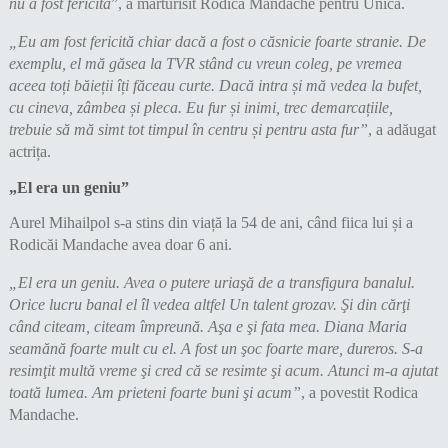
nu a fost fericită
”, a mărturisit Rodica Mandache pentru Unica.
„Eu am fost fericită chiar dacă a fost o căsnicie foarte stranie. De
exemplu, el mă găsea la TVR stând cu vreun coleg, pe vremea
aceea toți băieții îți făceau curte. Dacă intra și mă vedea la bufet,
cu cineva, zâmbea și pleca. Eu fur și inimi, trec demarcațiile,
trebuie să mă simt tot timpul în centru și pentru asta fur”
, a adăugat
actrița.
„El era un geniu”
Aurel Mihailpol s-a stins din viață la 54 de ani, când fiica lui și a
Rodicăi Mandache avea doar 6 ani.
„El era un geniu. Avea o putere uriaşă de a transfigura banalul.
Orice lucru banal el îl vedea altfel Un talent grozav. Şi din cărţi
când citeam, citeam împreună. Aşa e şi fata mea. Diana Maria
seamănă foarte mult cu el. A fost un şoc foarte mare, dureros. S-a
resimţit multă vreme şi cred că se resimte şi acum. Atunci m-a ajutat
toată lumea. Am prieteni foarte buni şi acum”
, a povestit Rodica
Mandache.