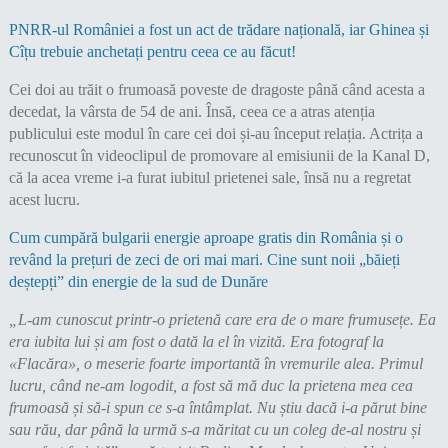
PNRR-ul României a fost un act de trădare națională, iar Ghinea și
Cîțu trebuie anchetați pentru ceea ce au făcut!
Cei doi au trăit o frumoasă poveste de dragoste până când acesta a
decedat, la vârsta de 54 de ani. Însă, ceea ce a atras atenția
publicului este modul în care cei doi și-au început relația. Actrița a
recunoscut în videoclipul de promovare al emisiunii de la Kanal D,
că la acea vreme i-a furat iubitul prietenei sale, însă nu a regretat
acest lucru.
Cum cumpără bulgarii energie aproape gratis din România și o
revând la prețuri de zeci de ori mai mari. Cine sunt noii „băieți
deștepți” din energie de la sud de Dunăre
„L-am cunoscut printr-o prietenă care era de o mare frumusețe. Ea
era iubita lui și am fost o dată la el în vizită. Era fotograf la
«Flacăra», o meserie foarte importantă în vremurile alea. Primul
lucru, când ne-am logodit, a fost să mă duc la prietena mea cea
frumoasă și să-i spun ce s-a întâmplat. Nu știu dacă i-a părut bine
sau rău, dar până la urmă s-a măritat cu un coleg de-al nostru și