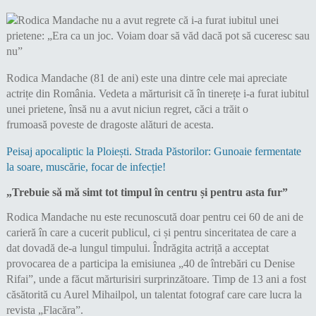
Rodica Mandache (81 de ani) este una dintre cele mai apreciate
actrițe din România. Vedeta a mărturisit că în tinerețe i-a furat iubitul
unei prietene, însă nu a avut niciun regret, căci a trăit o
frumoasă poveste de dragoste alături de acesta.
Peisaj apocaliptic la Ploiești. Strada Păstorilor: Gunoaie fermentate
la soare, muscărie, focar de infecție!
„Trebuie să mă simt tot timpul în centru și pentru asta fur”
Rodica Mandache nu este recunoscută doar pentru cei 60 de ani de
carieră în care a cucerit publicul, ci și pentru sinceritatea de care a
dat dovadă de-a lungul timpului. Îndrăgita actriță a acceptat
provocarea de a participa la emisiunea „40 de întrebări cu Denise
Rifai”, unde a făcut mărturisiri surprinzătoare. Timp de 13 ani a fost
căsătorită cu Aurel Mihailpol, un talentat fotograf care care lucra la
revista „Flacăra”.