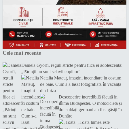
Cele mai recente
Daniela Gyorfi, reguli stricte pentru fiica ei adolescentă:
„Părinții nu sunt sclavii copiilor”
Natalia Mateuț, imagini incendiare în costum
de baie. Cum s-a lăsat fotografiată în vacanța
din Ibiza
Descoperire incredibilă făcută în
inima Budapestei. O motocicletă și
doi soldați germani au fost găsiți în
Dunăre
„Toată lumea este
speriată”. Elita rusă se