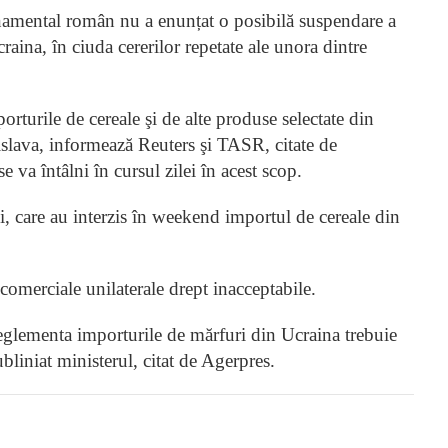
namental român nu a enunțat o posibilă suspendare a
raina, în ciuda cererilor repetate ale unora dintre
turile de cereale şi de alte produse selectate din
islava, informează Reuters şi TASR, citate de
 va întâlni în cursul zilei în acest scop.
ei, care au interzis în weekend importul de cereale din
comerciale unilaterale drept inacceptabile.
reglementa importurile de mărfuri din Ucraina trebuie
bliniat ministerul, citat de Agerpres.