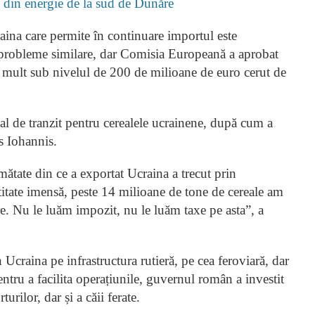
i” din energie de la sud de Dunăre
raina care permite în continuare importul este
 probleme similare, dar Comisia Europeană a aprobat
, mult sub nivelul de 200 de milioane de euro cerut de
al de tranzit pentru cerealele ucrainene, după cum a
s Iohannis.
umătate din ce a exportat Ucraina a trecut prin
titate imensă, peste 14 milioane de tone de cereale am
e. Nu le luăm impozit, nu le luăm taxe pe asta”, a
 Ucraina pe infrastructura rutieră, pe cea feroviară, dar
ntru a facilita operațiunile, guvernul român a investit
rilor, dar și a căii ferate.