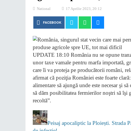
National
17 Aprilie 2023, 20:12
FACEBOOK
UPDATE 18:10 România nu se opune tranzitul
unor taxe vamale pentru marfa importată, gr
care îi va proteja pe producătorii români, re
afirmat că poziţia României este foarte clară
alimentare să ajungă unde este necesar şi să
să dăm posibilitatea fermierilor noştri să îşi
recoltă”.
Peisaj apocaliptic la Ploiești. Strada 
de infecție!