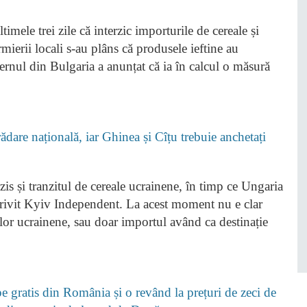
imele trei zile că interzic importurile de cereale și
ierii locali s-au plâns că produsele ieftine au
ernul din Bulgaria a anunțat că ia în calcul o măsură
dare națională, iar Ghinea și Cîțu trebuie anchetați
zis și tranzitul de cereale ucrainene, în timp ce Ungaria
potrivit Kyiv Independent. La acest moment nu e clar
lelor ucrainene, sau doar importul având ca destinație
 gratis din România și o revând la prețuri de zeci de