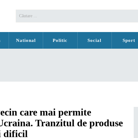
n
National
Politic
Social
Sport
vecin care mai permite
Ucraina. Tranzitul de produse
dificil