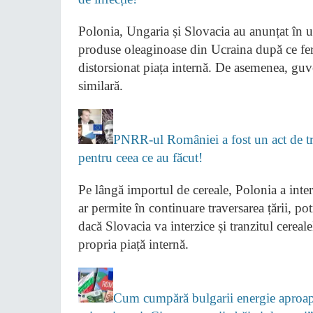
Polonia, Ungaria și Slovacia au anunțat în ult
produse oleaginoase din Ucraina după ce ferm
distorsionat piața internă. De asemenea, guv
similară.
PNRR-ul României a fost un act de tră
pentru ceea ce au făcut!
Pe lângă importul de cereale, Polonia a inter
ar permite în continuare traversarea țării, 
dacă Slovacia va interzice și tranzitul cerea
propria piață internă.
Cum cumpără bulgarii energie aproape