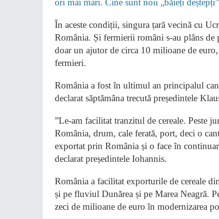
ori mai mari. Cine sunt noii „băieți deștepț
În aceste condiții, singura țară vecină cu Uc
România. Și fermierii români s-au plâns de
doar un ajutor de circa 10 milioane de euro
fermieri.
România a fost în ultimul an principalul can
declarat săptămâna trecută președintele Klau
”Le-am facilitat tranzitul de cereale. Peste j
România, drum, cale ferată, port, deci o can
exportat prin România și o face în continuar
declarat președintele Iohannis.
România a facilitat exporturile de cereale din
și pe fluviul Dunărea și pe Marea Neagră. Pe
zeci de milioane de euro în modernizarea portu