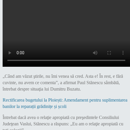
„Când am văzut ştirile, nu îmi venea să cred. Asta e! În rest, e fără
cuvinte, nu avem ce comenta”, a afirmat Paul Stănescu sâmbătă,
întrebat despre situaţia lui Dumitru Buzatu.
Rectificarea bugetului la Ploiești: Amendament pentru suplimentarea
banilor la reparații grădinițe și școli
Întrebat dacă avea o relaţie apropiată cu preşedintele Consiliului
Judeţean Vaslui, Stănescu a răspuns: „Eu am o relaţie apropiată cu