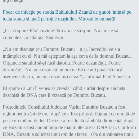
toţi colegii”.
Focar de infecție pe strada Bahluiului! Zeamă de gunoi, întinsă pe
toata strada și luată pe roțile mașinilor. Mirosul te omoară!
„Ce să spun? Fără cuvinte! Nu am ce să spun. Nu am ce să
comentez”, a adăugat Stănescu.
„Nu am discutat (cu Dumitru Buzatu – n.r). Incredibil ce s-a
întâmplat cu el. Nu mă aşteptam la aşa ceva de la domnul Buzatu.
Organele statului să-şi facă datoria. Foarte dezamăgit. Foarte
dezamăgit. Nu am crezut că un om de 68 de ani poate să facă
asemenea lucru, nu am crezut aşa ceva!”, a afirmat Paul Stănescu.
El spune că „nu îi venea să creadă” când a aflat despre ancheta
deschisă de DNA care îl vizează pe Dumitru Buzatu.
Preşedintele Consiliului Judeţean Vaslui Dumitru Buzatu a fost
reţinut pentru 24 de ore, după ce a fost prins în flagrant cu o mită de
peste un milion de lei. Decizia a fost luată sâmbătă dimineaţă, după
ce Buzatu a fost audiat timp de mai multe ore la DNA Iaşi. Conform
DNA, Buzatu a solicitat unui om de afaceri 10% din valoarea unui