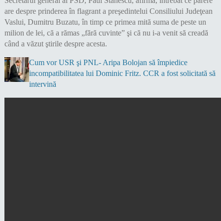
Secretarul general al PSD, Paul Stănescu, afirmă, întrebat ce părere
are despre prinderea în flagrant a preşedintelui Consiliului Judeţean
Vaslui, Dumitru Buzatu, în timp ce primea mită suma de peste un
milion de lei, că a rămas „fără cuvinte” şi că nu i-a venit să creadă
când a văzut ştirile despre acesta.
Cum vor USR şi PNL- Aripa Bolojan să împiedice
incompatibilitatea lui Dominic Fritz. CCR a fost solicitată să
intervină