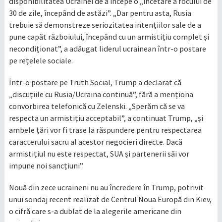
disponibilitatea Ucrainei de a începe o „încetare a focului de
30 de zile, începând de astăzi”. „Dar pentru asta, Rusia
trebuie să demonstreze seriozitatea intențiilor sale de a
pune capăt războiului, începând cu un armistițiu complet și
necondiționat”, a adăugat liderul ucrainean într-o postare
pe rețelele sociale.
Într-o postare pe Truth Social, Trump a declarat că
„discuțiile cu Rusia/Ucraina continuă”, fără a menționa
convorbirea telefonică cu Zelenski. „Sperăm că se va
respecta un armistițiu acceptabil”, a continuat Trump, „și
ambele țări vor fi trase la răspundere pentru respectarea
caracterului sacru al acestor negocieri directe. Dacă
armistițiul nu este respectat, SUA și partenerii săi vor
impune noi sancțiuni”.
Nouă din zece ucraineni nu au încredere în Trump, potrivit
unui sondaj recent realizat de Centrul Noua Europă din Kiev,
o cifră care s-a dublat de la alegerile americane din