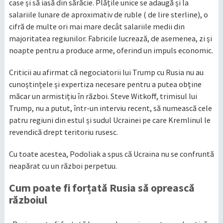
case și să iasă din sărăcie. Plățile unice se adaugă și la
salariile lunare de aproximativ de ruble ( de lire sterline), o
cifră de multe ori mai mare decât salariile medii din
majoritatea regiunilor. Fabricile lucrează, de asemenea, zi și
noapte pentru a produce arme, oferind un impuls economic.
Criticii au afirmat că negociatorii lui Trump cu Rusia nu au
cunoștințele și expertiza necesare pentru a putea obține
măcar un armistițiu în război. Steve Witkoff, trimisul lui
Trump, nu a putut, într-un interviu recent, să numească cele
patru regiuni din estul și sudul Ucrainei pe care Kremlinul le
revendică drept teritoriu rusesc.
Cu toate acestea, Podoliak a spus că Ucraina nu se confruntă
neapărat cu un război perpetuu.
Cum poate fi forțată Rusia să oprească
războiul