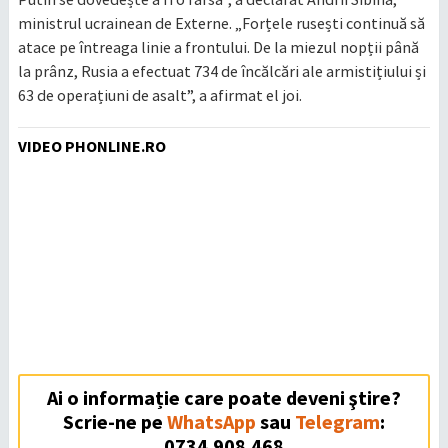
ministrul ucrainean de Externe. „Forțele rusești continuă să
atace pe întreaga linie a frontului. De la miezul nopții până
la prânz, Rusia a efectuat 734 de încălcări ale armistițiului și
63 de operațiuni de asalt”, a afirmat el joi.
VIDEO PHONLINE.RO
Ai o informație care poate deveni ştire?
Scrie-ne pe
WhatsApp
sau
Telegram
:
0734.908.468