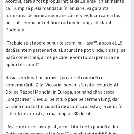
Acordul, care a fost propus inițial de Zelenski chiar înainte
ca Trump să preia mandatul în ianuarie, va garanta
furnizarea de arme americane către Kiev, lucru care a fost
pus sub semnul întrebării în ultimele luni, a declarat
Podoliak.
„Trebuie să-și apere bunurile acum, nu-i așa?”, a spus el. „Și
dacă suntem parteneri cu ei, atunci ne pot vinde, chiar și pe
bază comercială, arme pe care le vom folosi pentru a ne
apăra teritoriul”.
Rusia a ordonat un armistițiu care să coincidă cu
comemorările Zilei Victoriei pentru sfârșitul celui de-Al
Doilea Război Mondial în Europa, spunând că va testa
„pregătirea” Kievului pentru o pace pe termen lung, dar
Ucraina nu a fost niciodată de acord cu acesta și a cerut în
schimb un armistițiu mai lung de 30 de zile.
„Așa cum era de așteptat, armistițiul de la paradă al lui
Putin se dovedește a fi o farsă”, a declarat Andrii Sibiha,