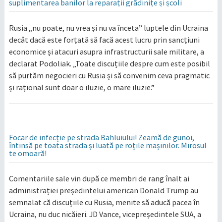
suplimentarea banilor la reparații grădinițe și școli
Rusia „nu poate, nu vrea și nu va înceta” luptele din Ucraina
decât dacă este forțată să facă acest lucru prin sancțiuni
economice și atacuri asupra infrastructurii sale militare, a
declarat Podoliak. „Toate discuțiile despre cum este posibil
să purtăm negocieri cu Rusia și să convenim ceva pragmatic
și rațional sunt doar o iluzie, o mare iluzie.”
Focar de infecție pe strada Bahluiului! Zeamă de gunoi,
întinsă pe toata strada și luată pe roțile mașinilor. Mirosul
te omoară!
Comentariile sale vin după ce membri de rang înalt ai
administrației președintelui american Donald Trump au
semnalat că discuțiile cu Rusia, menite să aducă pacea în
Ucraina, nu duc nicăieri. JD Vance, vicepreședintele SUA, a