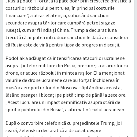
„Rusia poate fi forțată la pace doar prin creșterea drastică a
costurilor războiului pentru ea, în principal costurile
financiare”, a atras el atenția, solicitând sancțiuni
secundare asupra țărilor care cumpără petrol și gaze
rusești, cum ar fi India și China. Trump a declarat luna
trecută că ar putea introduce sancțiunile dacă ar considera
că Rusia este de vină pentru lipsa de progres în discuții.
Podoliak a adăugat că intensificarea atacurilor ucrainene
asupra țintelor militare din Rusia, precum și a atacurilor cu
drone, ar aduce războiul în mintea rușilor. El a menționat
valurile de drone ucrainene care au forțat închiderea în
masă a aeroporturilor din Moscova săptămâna aceasta,
lăsând pasagerii blocați pe pistă timp de până la zece ore.
„Acest lucru are un impact semnificativ asupra stării de
spirit a publicului din Rusia”, a afirmat oficialul ucrainean.
După o convorbire telefonică cu președintele Trump, joi
seară, Zelenski a declarat că a discutat despre