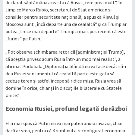
declarat săptămâna aceasta că Rusia „cere prea mult”, în
timp ce Marco Rubio, secretarul de Stat american și
consilier pentru securitate națională, a spus că Kievul și
Moscova sunt „încă departe una de cealaltă” și că Trump ar
putea „trece mai departe”. Trump a mai spus recent că este
„furios” pe Putin.
„Pot observa schimbarea retoricii [administrației Trump],
că aceștia privesc acum Rusia într-un mod mai realist”, a
afirmat Podoliak. „Diplomația blândă nu va face decât să-i
dea Rusiei sentimentul că cealaltă parte este gata să
cedeze teren și astfel începe să ridice miza. Rusia vrea să
domine în orice, chiar și în discuțiile bilaterale cu Statele
Unite.”
Economia Rusiei, profund legată de război
El a mai spus că Putin nu va mai putea anula invazia, chiar
dacă ar vrea, pentru că Kremlinul a reconfigurat economia