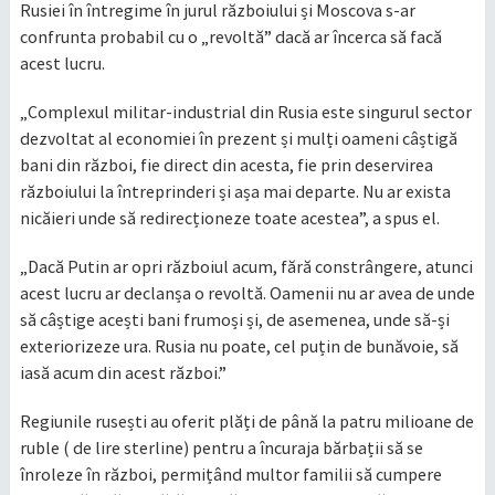
Rusiei în întregime în jurul războiului și Moscova s-ar
confrunta probabil cu o „revoltă” dacă ar încerca să facă
acest lucru.
„Complexul militar-industrial din Rusia este singurul sector
dezvoltat al economiei în prezent și mulți oameni câștigă
bani din război, fie direct din acesta, fie prin deservirea
războiului la întreprinderi și așa mai departe. Nu ar exista
nicăieri unde să redirecționeze toate acestea”, a spus el.
„Dacă Putin ar opri războiul acum, fără constrângere, atunci
acest lucru ar declanșa o revoltă. Oamenii nu ar avea de unde
să câștige acești bani frumoși și, de asemenea, unde să-și
exteriorizeze ura. Rusia nu poate, cel puțin de bunăvoie, să
iasă acum din acest război.”
Regiunile rusești au oferit plăți de până la patru milioane de
ruble ( de lire sterline) pentru a încuraja bărbații să se
înroleze în război, permițând multor familii să cumpere